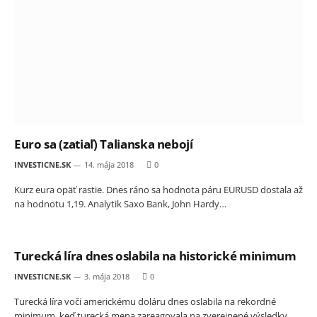
Euro sa (zatiaľ) Talianska nebojí
INVESTICNE.SK
14. mája 2018
0
Kurz eura opäť rastie. Dnes ráno sa hodnota páru EURUSD dostala až
na hodnotu 1,19. Analytik Saxo Bank, John Hardy…
Turecká líra dnes oslabila na historické minimum
INVESTICNE.SK
3. mája 2018
0
Turecká líra voči americkému doláru dnes oslabila na rekordné
minimum, keď turecká mena zareagovala na zverejnené výsledky