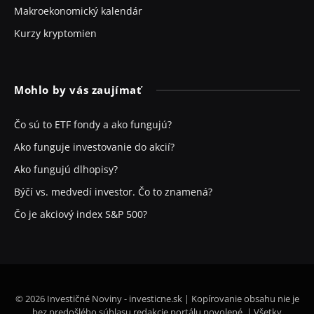
Makroekonomický kalendár
Kurzy kryptomien
Mohlo by vás zaujímať
Čo sú to ETF fondy a ako fungujú?
Ako funguje investovanie do akcií?
Ako fungujú dlhopisy?
Býčí vs. medvedí investor. Čo to znamená?
Čo je akciový index S&P 500?
© 2026 Investičné Noviny - investicne.sk | Kopírovanie obsahu nie je
bez predošlého súhlasu redakcie portálu povolené. | Všetky