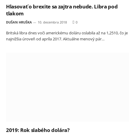
Hlasovať o brexite sa zajtra nebude. Libra pod
tlakom
DUŠAN HRUŠKA
10. decembra 2018
0
Britská libra dnes voči americkému doláru oslabila až na 1,2510, čo je
najnižšia úroveň od apríla 2017. Aktuálne menový pár…
2019: Rok slabého dolára?