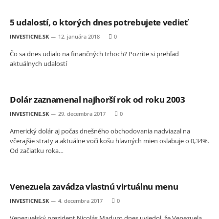
5 udalostí, o ktorých dnes potrebujete vedieť
INVESTICNE.SK
12. januára 2018
0
Čo sa dnes udialo na finančných trhoch? Pozrite si prehľad
aktuálnych udalostí
Dolár zaznamenal najhorší rok od roku 2003
INVESTICNE.SK
29. decembra 2017
0
Americký dolár aj počas dnešného obchodovania nadviazal na
včerajšie straty a aktuálne voči košu hlavných mien oslabuje o 0,34%.
Od začiatku roka…
Venezuela zavádza vlastnú virtuálnu menu
INVESTICNE.SK
4. decembra 2017
0
Venezuelský prezident Nicolás Maduro dnes uviedol, že Venezuela