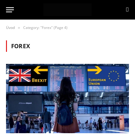
Úvod
Category: "Forex" (Page 4)
»
FOREX