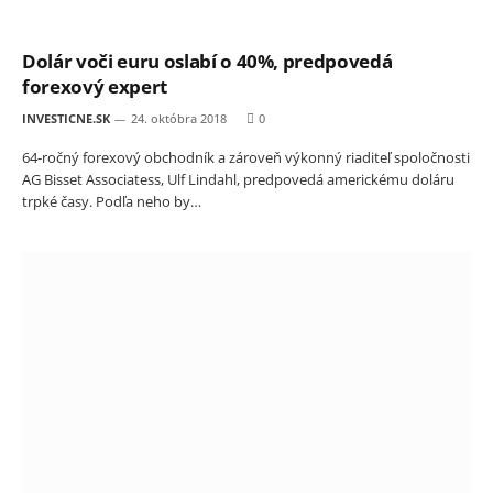
Dolár voči euru oslabí o 40%, predpovedá
forexový expert
INVESTICNE.SK
24. októbra 2018
0
64-ročný forexový obchodník a zároveň výkonný riaditeľ spoločnosti
AG Bisset Associatess, Ulf Lindahl, predpovedá americkému doláru
trpké časy. Podľa neho by…