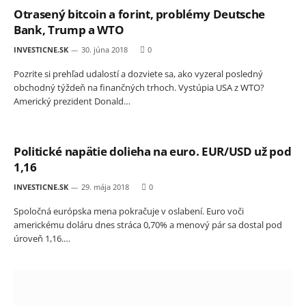
Otrasený bitcoin a forint, problémy Deutsche
Bank, Trump a WTO
INVESTICNE.SK
30. júna 2018
0
Pozrite si prehľad udalostí a dozviete sa, ako vyzeral posledný
obchodný týždeň na finančných trhoch. Vystúpia USA z WTO?
Americký prezident Donald…
Politické napätie dolieha na euro. EUR/USD už pod
1,16
INVESTICNE.SK
29. mája 2018
0
Spoločná európska mena pokračuje v oslabení. Euro voči
americkému doláru dnes stráca 0,70% a menový pár sa dostal pod
úroveň 1,16.…