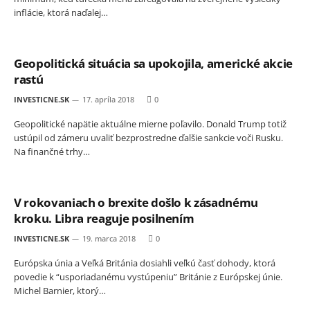
inflácie, ktorá naďalej…
Geopolitická situácia sa upokojila, americké akcie
rastú
INVESTICNE.SK
17. apríla 2018
0
Geopolitické napätie aktuálne mierne poľavilo. Donald Trump totiž
ustúpil od zámeru uvaliť bezprostredne ďalšie sankcie voči Rusku.
Na finančné trhy…
V rokovaniach o brexite došlo k zásadnému
kroku. Libra reaguje posilnením
INVESTICNE.SK
19. marca 2018
0
Európska únia a Veľká Británia dosiahli veľkú časť dohody, ktorá
povedie k “usporiadanému vystúpeniu” Británie z Európskej únie.
Michel Barnier, ktorý…