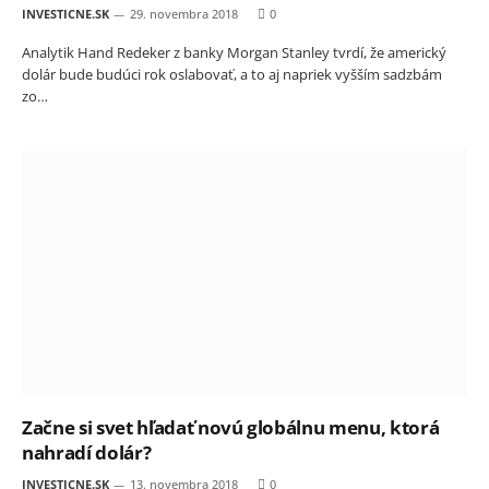
INVESTICNE.SK
29. novembra 2018
0
Analytik Hand Redeker z banky Morgan Stanley tvrdí, že americký
dolár bude budúci rok oslabovať, a to aj napriek vyšším sadzbám
zo…
Začne si svet hľadať novú globálnu menu, ktorá
nahradí dolár?
INVESTICNE.SK
13. novembra 2018
0