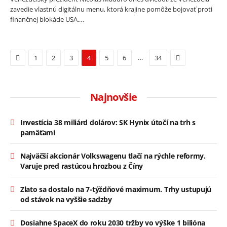
zavedie vlastnú digitálnu menu, ktorá krajine pomôže bojovať proti
finančnej blokáde USA.…
Previous
Next
…
1
2
3
4
5
6
34
Najnovšie
Investícia 38 miliárd dolárov: SK Hynix útočí na trh s
pamäťami
Najväčší akcionár Volkswagenu tlačí na rýchle reformy.
Varuje pred rastúcou hrozbou z Číny
Zlato sa dostalo na 7-týždňové maximum. Trhy ustupujú
od stávok na vyššie sadzby
Dosiahne SpaceX do roku 2030 tržby vo výške 1 bilióna