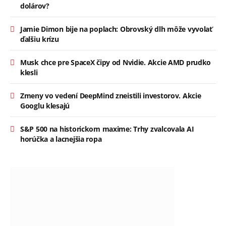
dolárov?
Jamie Dimon bije na poplach: Obrovský dlh môže vyvolať
ďalšiu krízu
Musk chce pre SpaceX čipy od Nvidie. Akcie AMD prudko
klesli
Zmeny vo vedení DeepMind zneistili investorov. Akcie
Googlu klesajú
S&P 500 na historickom maxime: Trhy zvalcovala AI
horúčka a lacnejšia ropa