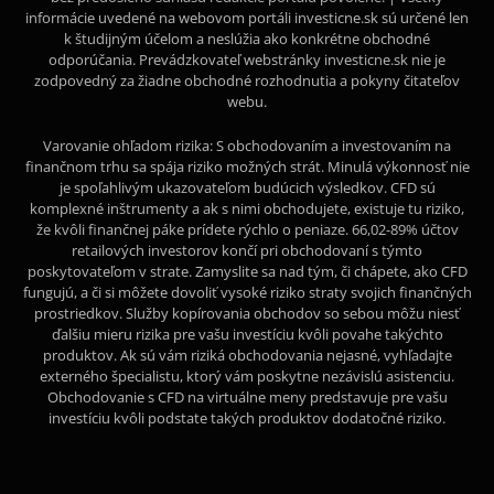
informácie uvedené na webovom portáli investicne.sk sú určené len
k študijným účelom a neslúžia ako konkrétne obchodné
odporúčania. Prevádzkovateľ webstránky investicne.sk nie je
zodpovedný za žiadne obchodné rozhodnutia a pokyny čitateľov
webu.
Varovanie ohľadom rizika: S obchodovaním a investovaním na
finančnom trhu sa spája riziko možných strát. Minulá výkonnosť nie
je spoľahlivým ukazovateľom budúcich výsledkov. CFD sú
komplexné inštrumenty a ak s nimi obchodujete, existuje tu riziko,
že kvôli finančnej páke prídete rýchlo o peniaze. 66,02-89% účtov
retailových investorov končí pri obchodovaní s týmto
poskytovateľom v strate. Zamyslite sa nad tým, či chápete, ako CFD
fungujú, a či si môžete dovoliť vysoké riziko straty svojich finančných
prostriedkov. Služby kopírovania obchodov so sebou môžu niesť
ďalšiu mieru rizika pre vašu investíciu kvôli povahe takýchto
produktov. Ak sú vám riziká obchodovania nejasné, vyhľadajte
externého špecialistu, ktorý vám poskytne nezávislú asistenciu.
Obchodovanie s CFD na virtuálne meny predstavuje pre vašu
investíciu kvôli podstate takých produktov dodatočné riziko.