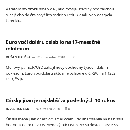
V treťom štvrťroku sme videli, ako rozvíjajúce trhy pod ťarchou
silnejšieho dolára a vyšších sadzieb Fedu klesali. Najviac trpela
turecká…
Euro voči doláru oslabilo na 17-mesačné
minimum
DUŠAN HRUŠKA
12. novembra 2018
0
Menový pár EUR/USD zahájil nový obchodný týždeň ďalším
poklesom. Euro voči doláru aktuálne oslabuje o 0,72% na 1.1252
USD, čo je…
Čínsky jüan je najslabší za posledných 10 rokov
INVESTICNE.SK
29. októbra 2018
0
Čínska mena jüan dnes voči americkému doláru oslabila na najnižšiu
hodnotu od roku 2008. Menový pár USD/CNY sa dostal na 6,9658…