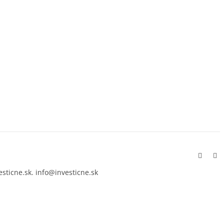
Facebo
In
esticne.sk. info@investicne.sk