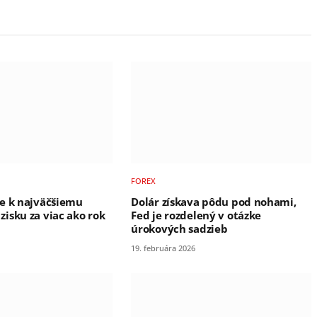
FOREX
e k najväčšiemu
Dolár získava pôdu pod nohami,
isku za viac ako rok
Fed je rozdelený v otázke
úrokových sadzieb
19. februára 2026