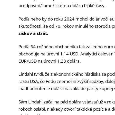
predpovedá americkému doláru trpké časy.
Podľa neho by do roku 2024 mohol dolár voči eur
skutočnosti, že od 70. rokov minulého storočia p
ziskov a strát.
Podľa 64-ročného obchodníka tak za jedno euro 
obchoduje na úrovni 1,14 USD. Analytici oslove
EUR/USD na úrovni 1,28 dolára.
Lindahl tvrdí, že z ekonomického hľadiska sa p
rastu USA, čo Fedu znemožní zvýšiť sadzby, ďalej
nadhodnotenie dolára na základe parity kúpnej
Sám Lindahl začal na pád dolára vsádzať už v roku
rokoch oslabí, niekedy otvorí taktické pozície a