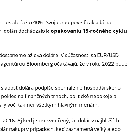
u oslabiť až o 40%. Svoju predpoveď zakladá na
ri dolári dochádzalo
k opakovaniu 15-ročného cyklu
dostaneme až dva doláre. V súčasnosti sa EUR/USD
ní agentúrou Bloomberg očakávajú, že v roku 2022 bude
od slabosť dolára podpíše spomalenie hospodárskeho
 pokles na finančných trhoch, politické nepokoje a
 sily voči takmer všetkým hlavným menám.
 2016. Aj keď je presvedčený, že dolár v najbližších
 dolár nakúpi v prípadoch, keď zaznamená veľký alebo