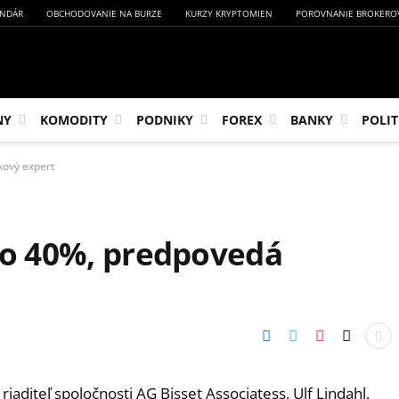
NDÁR
OBCHODOVANIE NA BURZE
KURZY KRYPTOMIEN
POROVNANIE BROKERO
NY
KOMODITY
PODNIKY
FOREX
BANKY
POLIT
xový expert
í o 40%, predpovedá
aditeľ spoločnosti AG Bisset Associatess, Ulf Lindahl,