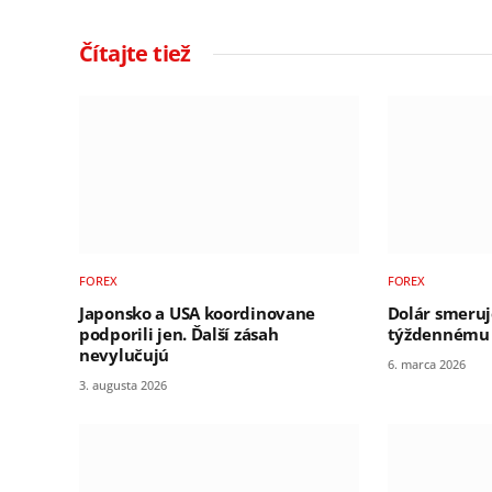
Čítajte tiež
FOREX
FOREX
Japonsko a USA koordinovane
Dolár smeruj
podporili jen. Ďalší zásah
týždennému z
nevylučujú
6. marca 2026
3. augusta 2026