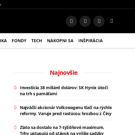
V
Facebook
Instagram
RSS
IKA
FONDY
TECH
NAKOPNI SA
INŠPIRÁCIA
Najnovšie
Investícia 38 miliárd dolárov: SK Hynix útočí
na trh s pamäťami
Najväčší akcionár Volkswagenu tlačí na rýchle
reformy. Varuje pred rastúcou hrozbou z Číny
Zlato sa dostalo na 7-týždňové maximum.
Trhy ustupujú od stávok na vyššie sadzby