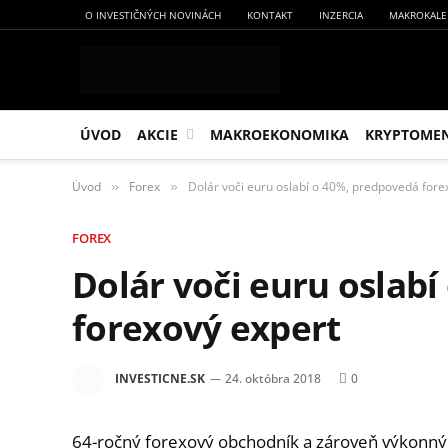
O INVESTIČNÝCH NOVINÁCH
KONTAKT
INZERCIA
MAKROKALE
ÚVOD
AKCIE
MAKROEKONOMIKA
KRYPTOME
Úvod
Forex
Dolár voči euru oslabí o 40%, predpovedá fore
»
»
FOREX
Dolár voči euru oslab
forexový expert
INVESTICNE.SK
24. októbra 2018
0
64-ročný forexový obchodník a zároveň výkonný ri