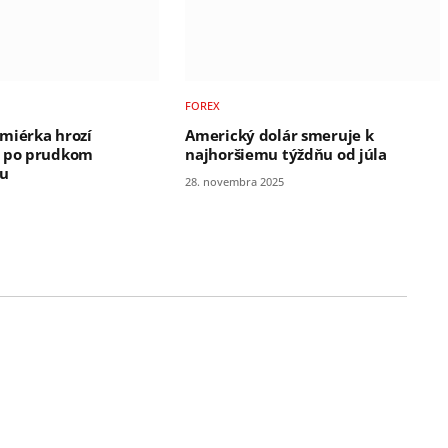
FOREX
miérka hrozí
Americký dolár smeruje k
u po prudkom
najhoršiemu týždňu od júla
nu
28. novembra 2025