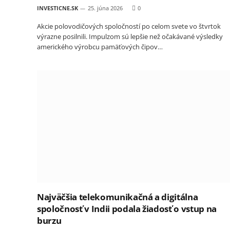
INVESTICNE.SK
25. júna 2026
0
Akcie polovodičových spoločností po celom svete vo štvrtok
výrazne posilnili. Impulzom sú lepšie než očakávané výsledky
amerického výrobcu pamäťových čipov…
Najväčšia telekomunikačná a digitálna
spoločnosť v Indii podala žiadosť o vstup na
burzu