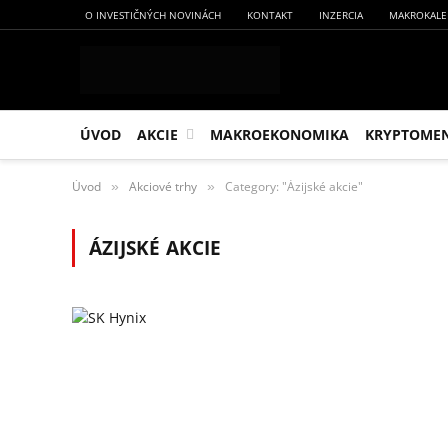
O INVESTIČNÝCH NOVINÁCH
KONTAKT
INZERCIA
MAKROKALE
ÚVOD
AKCIE
MAKROEKONOMIKA
KRYPTOME
Úvod
Akciové trhy
Category: "Ázijské akcie"
»
»
ÁZIJSKÉ AKCIE