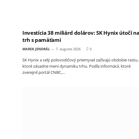
Investícia 38 miliárd dolárov: SK Hynix útočí n
trh s pamäťami
MAREK JENDRÁL
7. augusta 2026
0
SK Hynix a celý polovodičový priemysel zažívajú obdobie rastu,
ktoré zásadne mení dynamiku trhu. Podľa informácií, ktoré
zverejnil portál CNBC,…