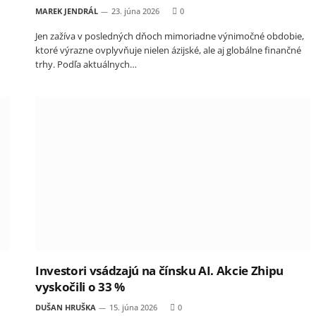
MAREK JENDRÁL
23. júna 2026
0
Jen zažíva v posledných dňoch mimoriadne výnimočné obdobie,
ktoré výrazne ovplyvňuje nielen ázijské, ale aj globálne finančné
trhy. Podľa aktuálnych…
Investori vsádzajú na čínsku AI. Akcie Zhipu
vyskočili o 33 %
DUŠAN HRUŠKA
15. júna 2026
0