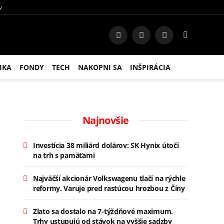
V
Facebook
Instagram
RSS
IKA
FONDY
TECH
NAKOPNI SA
INŠPIRÁCIA
Najnovšie
Investícia 38 miliárd dolárov: SK Hynix útočí
na trh s pamäťami
Najväčší akcionár Volkswagenu tlačí na rýchle
reformy. Varuje pred rastúcou hrozbou z Číny
Zlato sa dostalo na 7-týždňové maximum.
Trhy ustupujú od stávok na vyššie sadzby