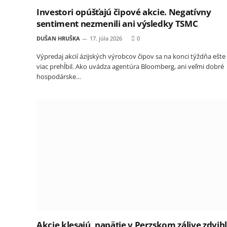
Investori opúšťajú čipové akcie. Negatívny
sentiment nezmenili ani výsledky TSMC
DUŠAN HRUŠKA
17. júla 2026
0
Výpredaj akcií ázijských výrobcov čipov sa na konci týždňa ešte
viac prehĺbil. Ako uvádza agentúra Bloomberg, ani veľmi dobré
hospodárske…
Akcie klesajú, napätie v Perzskom zálive zdvih