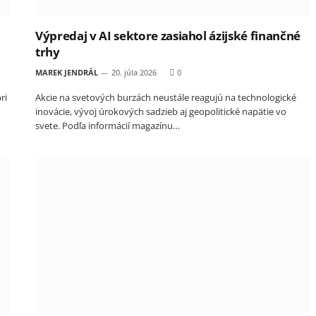
Výpredaj v AI sektore zasiahol ázijské finančné
trhy
MAREK JENDRÁL
20. júla 2026
0
ri
Akcie na svetových burzách neustále reagujú na technologické
inovácie, vývoj úrokových sadzieb aj geopolitické napätie vo
svete. Podľa informácií magazínu…