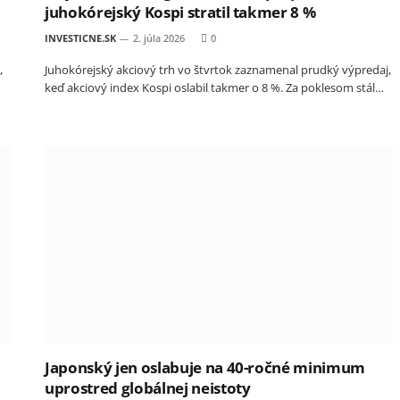
juhokórejský Kospi stratil takmer 8 %
INVESTICNE.SK
2. júla 2026
0
,
Juhokórejský akciový trh vo štvrtok zaznamenal prudký výpredaj,
keď akciový index Kospi oslabil takmer o 8 %. Za poklesom stál…
Japonský jen oslabuje na 40-ročné minimum
uprostred globálnej neistoty