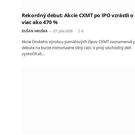
Rekordný debut: Akcie CXMT po IPO vzrástli o
viac ako 470 %
DUŠAN HRUŠKA
27. júla 2026
0
Akcie čínskeho výrobcu pamäťových čipov CXMT zaznamenali p
debute na burze mimoriadne silný rast. V prvý obchodný deň
vyskočili až…