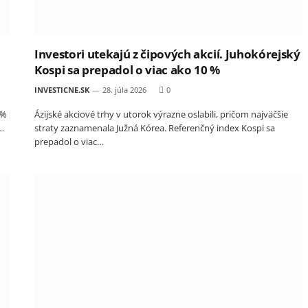
Investori utekajú z čipových akcií. Juhokórejský
Kospi sa prepadol o viac ako 10 %
INVESTICNE.SK
28. júla 2026
0
 %
Ázijské akciové trhy v utorok výrazne oslabili, pričom najväčšie
h…
straty zaznamenala Južná Kórea. Referenčný index Kospi sa
prepadol o viac…