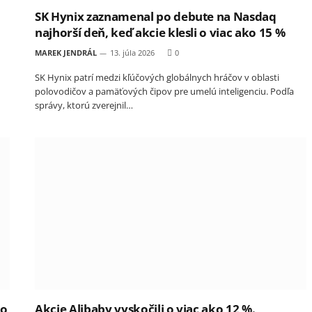
SK Hynix zaznamenal po debute na Nasdaq
najhorší deň, keď akcie klesli o viac ako 15 %
MAREK JENDRÁL
13. júla 2026
0
SK Hynix patrí medzi kľúčových globálnych hráčov v oblasti
polovodičov a pamäťových čipov pre umelú inteligenciu. Podľa
správy, ktorú zverejnil…
lo
Akcie Alibaby vyskočili o viac ako 12 %.