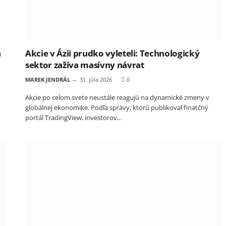
a
Akcie v Ázii prudko vyleteli: Technologický
sektor zažíva masívny návrat
MAREK JENDRÁL
31. júla 2026
0
Akcie po celom svete neustále reagujú na dynamické zmeny v
globálnej ekonomike. Podľa správy, ktorú publikoval finatčný
portál TradingView, investorov…