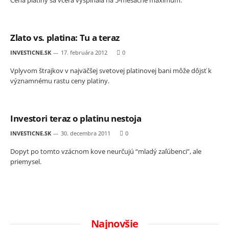
Zlato vs. platina: Tu a teraz
INVESTICNE.SK
17. februára 2012
0
Vplyvom štrajkov v najväčšej svetovej platinovej bani môže dôjsť k
významnému rastu ceny platiny.
Investori teraz o platinu nestoja
INVESTICNE.SK
30. decembra 2011
0
Dopyt po tomto vzácnom kove neurčujú “mladý zaľúbenci”, ale
priemysel.
Najnovšie