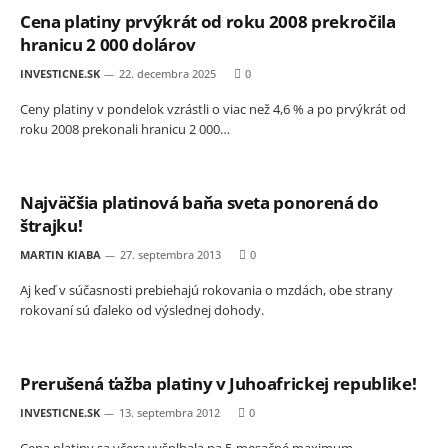
Cena platiny prvýkrát od roku 2008 prekročila
hranicu 2 000 dolárov
INVESTICNE.SK
22. decembra 2025
0
Ceny platiny v pondelok vzrástli o viac než 4,6 % a po prvýkrát od
roku 2008 prekonali hranicu 2 000…
Najväčšia platinová baňa sveta ponorená do
štrajku!
MARTIN KIABA
27. septembra 2013
0
Aj keď v súčasnosti prebiehajú rokovania o mzdách, obe strany
rokovaní sú ďaleko od výslednej dohody.
Prerušená ťažba platiny v Juhoafrickej republike!
INVESTICNE.SK
13. septembra 2012
0
Cena platiny sa včera vyšplhala na 5-mesačné maximum.