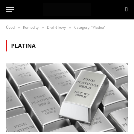
Úvod
Komodity
Drahé kovy
Category: "Platina"
»
»
»
PLATINA