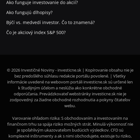
Ako funguje investovanie do akcií?
Ako fungujú dlhopisy?
Býčí vs. medvedí investor. Čo to znamená?
Čo je akciový index S&P 500?
© 2026 Investičné Noviny - investicne.sk | Kopírovanie obsahu nie je
bez predošlého súhlasu redakcie portálu povolené. | Všetky
informácie uvedené na webovom portáli investicne.sk sú určené len
k študijným účelom a neslúžia ako konkrétne obchodné
odporúčania. Prevádzkovateľ webstránky investicne.sk nie je
zodpovedný za žiadne obchodné rozhodnutia a pokyny čitateľov
webu.
Varovanie ohľadom rizika: S obchodovaním a investovaním na
finančnom trhu sa spája riziko možných strát. Minulá výkonnosť nie
je spoľahlivým ukazovateľom budúcich výsledkov. CFD sú
komplexné inštrumenty a ak s nimi obchodujete, existuje tu riziko,