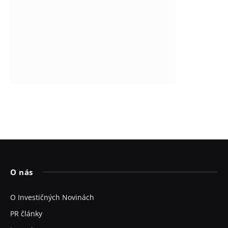
O nás
O Investičných Novinách
PR články