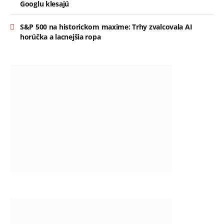
Googlu klesajú
S&P 500 na historickom maxime: Trhy zvalcovala AI
horúčka a lacnejšia ropa