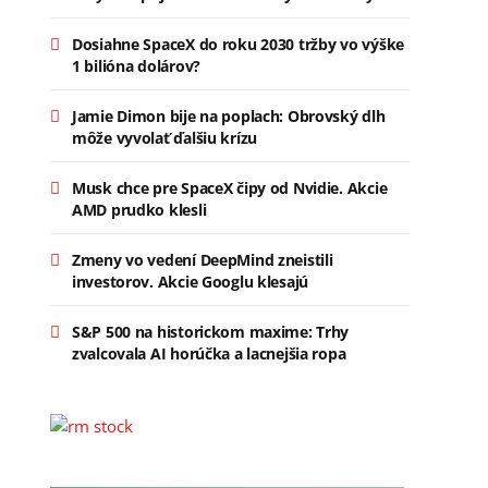
Dosiahne SpaceX do roku 2030 tržby vo výške
1 bilióna dolárov?
Jamie Dimon bije na poplach: Obrovský dlh
môže vyvolať ďalšiu krízu
Musk chce pre SpaceX čipy od Nvidie. Akcie
AMD prudko klesli
Zmeny vo vedení DeepMind zneistili
investorov. Akcie Googlu klesajú
S&P 500 na historickom maxime: Trhy
zvalcovala AI horúčka a lacnejšia ropa