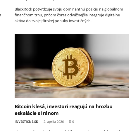
BlackRock potvrdzuje svoju dominantnú pozíciu na globálnom
a
finančnom trhu, pričom čoraz odvážnejšie integruje digitálne
aktíva do svojej širokej ponuky investičných…
Bitcoin klesá, investori reagujú na hrozbu
eskalácie s Iránom
INVESTICNE.SK
2. apríla 2026
0