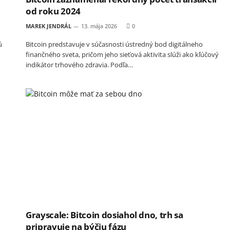
od roku 2024
MAREK JENDRÁL
13. mája 2026
0
ú
Bitcoin predstavuje v súčasnosti ústredný bod digitálneho
finančného sveta, pričom jeho sieťová aktivita slúži ako kľúčový
indikátor trhového zdravia. Podľa…
Grayscale: Bitcoin dosiahol dno, trh sa
pripravuje na býčiu fázu