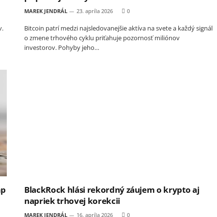
MAREK JENDRÁL
23. apríla 2026
0
v.
Bitcoin patrí medzi najsledovanejšie aktíva na svete a každý signál
o zmene trhového cyklu priťahuje pozornosť miliónov
investorov. Pohyby jeho…
mp
BlackRock hlási rekordný záujem o krypto aj
napriek trhovej korekcii
MAREK JENDRÁL
16. apríla 2026
0