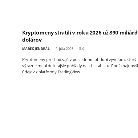
Kryptomeny stratili v roku 2026 už 890 miliárd
dolárov
MAREK JENDRÁL
2. júla 2026
0
Kryptomeny prechádzajú v poslednom období vývojom, ktorý
výrazne mení doterajšie pohľady na ich stabilitu. Podľa najnovš
údajov z platformy TradingView…