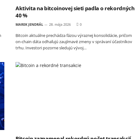
Aktivita na bitcoinovej sieti padla o rekordných
40 %
MAREK JENDRÁL
28. mája 2026
0
m
Bitcoin aktuálne prechádza fázou výraznej konsolidácie, pričom
on-chain dáta odhaľujú zaujímavé zmeny v správaní účastníkov
trhu. Investori pozorne sledujú vývoj…
Bitcoin zaznamenal rekordný počet transakcií