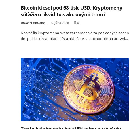
Bitcoin klesol pod 68-tisíc USD. Kryptomeny
súťažia o likviditu s akciovými trhmi
DUŠAN HRUŠKA
3. júna 2026
0
Najväčšia kryptomena sveta zaznamenala za posledných sede
dní pokles o viac ako 11 % a aktuálne sa obchoduje na úrovni…
Tento halvingový signál Bitcoinu naznačuje