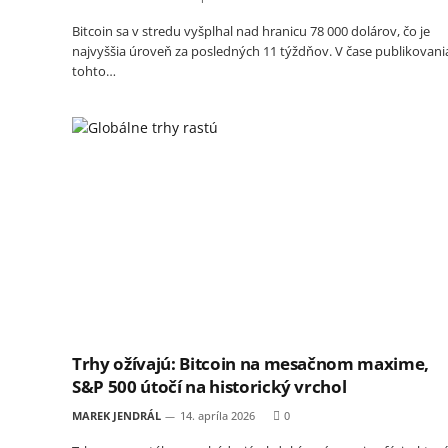
Bitcoin sa v stredu vyšplhal nad hranicu 78 000 dolárov, čo je
najvyššia úroveň za posledných 11 týždňov. V čase publikovani
tohto…
Trhy ožívajú: Bitcoin na mesačnom maxime,
S&P 500 útočí na historický vrchol
MAREK JENDRÁL
14. apríla 2026
0