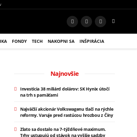
V
Facebook
Instagram
RSS
IKA
FONDY
TECH
NAKOPNI SA
INŠPIRÁCIA
Najnovšie
Investícia 38 miliárd dolárov: SK Hynix útočí
na trh s pamäťami
Najväčší akcionár Volkswagenu tlačí na rýchle
reformy. Varuje pred rastúcou hrozbou z Číny
Zlato sa dostalo na 7-týždňové maximum.
Trhy ustupujú od stávok na vyššie sadzby