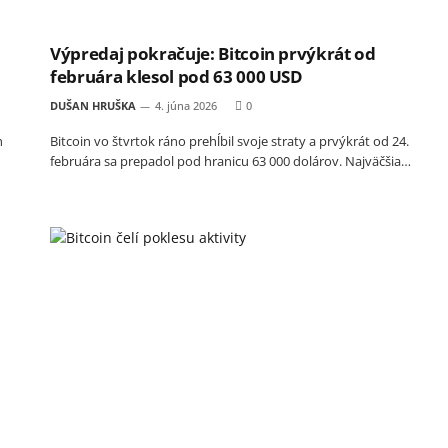
Výpredaj pokračuje: Bitcoin prvýkrát od
februára klesol pod 63 000 USD
DUŠAN HRUŠKA
4. júna 2026
0
h
Bitcoin vo štvrtok ráno prehĺbil svoje straty a prvýkrát od 24.
februára sa prepadol pod hranicu 63 000 dolárov. Najväčšia…