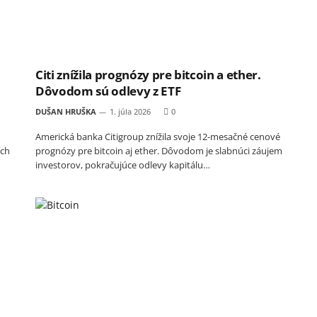
Citi znížila prognózy pre bitcoin a ether.
Dôvodom sú odlevy z ETF
DUŠAN HRUŠKA
1. júla 2026
0
Americká banka Citigroup znížila svoje 12-mesačné cenové
ích
prognózy pre bitcoin aj ether. Dôvodom je slabnúci záujem
investorov, pokračujúce odlevy kapitálu…