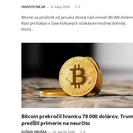
INVESTICNE.SK
4. mája 2026
0
Bitcoin sa prvýkrát od januára dostal nad úroveň 80 000 doláro
Rast prichádza v čase kolísavých očakávaní možnej dohody,
ktorá…
Bitcoin prekročil hranicu 78 000 dolárov, Tru
predĺžil prímerie na neurčito
DUŠAN HRUŠKA
22. apríla 2026
0