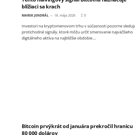
blížiaci sa krach
MAREK JENDRÁL
18. mája 2026
0
Investori na kryptomenovom trhu v súčasnosti pozorne sleduj
protichodné signály, ktoré môžu určiť smerovanie najväčšieho
digitálneho aktíva na najbližšie obdobie.…
Bitcoin prvýkrát od januára prekročil hranicu
80 000 dolárov