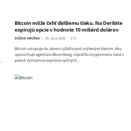
Bitcoin môže čeliť ďalšiemu tlaku. Na Deribite
expirujú opcie v hodnote 10 miliárd dolárov
DUŠAN HRUŠKA
25. júna 2026
0
Bitcoin vstupuje do záveru týždňa pod zvýšeným tlakom. Ako
upozorňuje agentúra Bloomberg, najväčšiu kryptomenu čaká v
piatok významná expirácia opčných…
a…