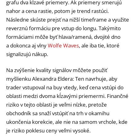
grafu dva kĺzavé priemery. Ak priemery smerujú
nahor a cena rastie, potom je trend rastúci.
Následne skúste prejsť na nižší timeframe a využite
reverznú formáciu pre vstup do longu. Takýmito
formáciami môže byť hlava/ramená, dvojité dno
a dokonca aj vlny
Wolfe Waves
, ale iba tie, ktoré
signalizujú nákup.
Na zvýšenie kvality signálov môžete použiť
myšlienku Alexandra Eldera: Ten navrhuje, aby
trader vstupoval na buy vtedy, keď cena vstúpi do
oblasti medzi dvoma kĺzavými priemermi. Finančné
riziko v tejto oblasti je veľmi nízke, pretože
obchodník sa snaží vstúpiť na trh v okamihu
ukončenia korekcie, ale nie na samom vrchole, kde
je riziko poklesu ceny veľmi vysoké.