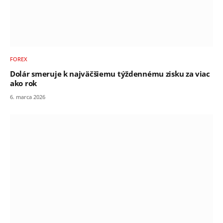
FOREX
Dolár smeruje k najväčšiemu týždennému zisku za viac
ako rok
6. marca 2026