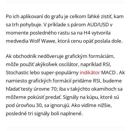
Po ich aplikovaní do grafu je celkom ľahké zistiť, kam
sa trh pohybuje. V príklade s párom AUD/USD v
momente posledného rastu sa na H4 vytvorila
medvedia Wolf Wawe, ktorá cenu opäť poslala dole.
Ak obchodník nedôveruje grafickým formáciám,
môže použiť akýkoľvek oscilátor, napríklad RSI,
Stochastic lebo super-populárny
indikátor
MACD . Ak
namiesto grafických formácií pridáme RSI, budeme
hľadať testy úrovne 70; iba v takýchto okamihoch sa
môžeme pokúsiť predať. Signály na kúpu, ktoré sú
pod úrovňou 30, sa ignorujú. Ako vidíme nižšie,
posledné tri signály boli naplnené.