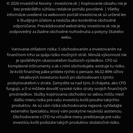
© 2026 Investičné Noviny - investicne.sk | Kopírovanie obsahu nie je
bez predošlého súhlasu redakcie portálu povolené. | Všetky
informácie uvedené na webovom portáli investicne.sk sú určené len
k študijným účelom a neslúžia ako konkrétne obchodné
odporúčania. Prevádzkovateľ webstránky investicne.sk nie je
zodpovedný za žiadne obchodné rozhodnutia a pokyny čitateľov
webu.
Varovanie ohľadom rizika: S obchodovaním a investovaním na
finančnom trhu sa spája riziko možných strát. Minulá výkonnosť nie
je spoľahlivým ukazovateľom budúcich výsledkov. CFD sú
komplexné inštrumenty a ak s nimi obchodujete, existuje tu riziko,
že kvôli finančnej páke prídete rýchlo o peniaze. 66,02-89% účtov
retailových investorov končí pri obchodovaní s týmto
poskytovateľom v strate. Zamyslite sa nad tým, či chápete, ako CFD
fungujú, a či si môžete dovoliť vysoké riziko straty svojich finančných
prostriedkov. Služby kopírovania obchodov so sebou môžu niesť
ďalšiu mieru rizika pre vašu investíciu kvôli povahe takýchto
produktov. Ak sú vám riziká obchodovania nejasné, vyhľadajte
externého špecialistu, ktorý vám poskytne nezávislú asistenciu.
Obchodovanie s CFD na virtuálne meny predstavuje pre vašu
investíciu kvôli podstate takých produktov dodatočné riziko.