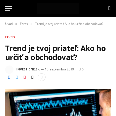
Úvod
Forex
Trend je tvoj priateľ: Ako ho určiť a obchodovať?
»
»
FOREX
Trend je tvoj priateľ: Ako ho
určiť a obchodovať?
INVESTICNE.SK
15. septembra 2019
0