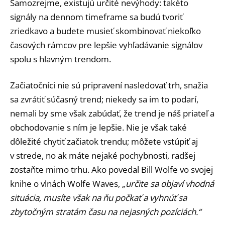
Samozrejme, existujú určité nevýhody: takéto
signály na dennom timeframe sa budú tvoriť
zriedkavo a budete musieť skombinovať niekoľko
časových rámcov pre lepšie vyhľadávanie signálov
spolu s hlavným trendom.
Začiatočníci nie sú pripravení nasledovať trh, snažia
sa zvrátiť súčasný trend; niekedy sa im to podarí,
nemali by sme však zabúdať, že trend je náš priateľ a
obchodovanie s ním je lepšie. Nie je však také
dôležité chytiť začiatok trendu; môžete vstúpiť aj
v strede, no ak máte nejaké pochybnosti, radšej
zostaňte mimo trhu. Ako povedal Bill Wolfe vo svojej
knihe o vlnách Wolfe Waves,
„určite sa objaví vhodná
situácia, musíte však na ňu počkať a vyhnúť sa
zbytočným stratám času na nejasných pozíciách.“