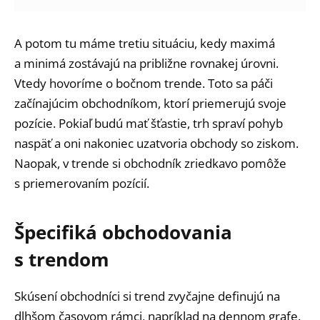
A potom tu máme tretiu situáciu, kedy maximá
a minimá zostávajú na približne rovnakej úrovni.
Vtedy hovoríme o bočnom trende. Toto sa páči
začínajúcim obchodníkom, ktorí priemerujú svoje
pozície. Pokiaľ budú mať šťastie, trh spraví pohyb
naspäť a oni nakoniec uzatvoria obchody so ziskom.
Naopak, v trende si obchodník zriedkavo pomôže
s priemerovaním pozícií.
Špecifiká obchodovania
s trendom
Skúsení obchodníci si trend zvyčajne definujú na
dlhšom časovom rámci, napríklad na dennom grafe.