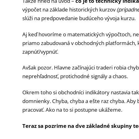
Takže hneď na úvod –
čo je to technický indik
výpočet na základe historických kurzov
(prípadn
slúži na predpovedanie budúceho vývoja kurzu.
Aj keď hovoríme o matematických výpočtoch, nem
priamo zabudovaná v obchodných platformách, kde
zapnúť/vypnúť.
Avšak pozor. Hlavne začínajúci traderi robia chyb
neprehľadnosť, protichodné signály a chaos.
Okrem toho si obchodníci indikátory nastavia tak
domnienky. Chyba, chyba a ešte raz chyba. Aby 
pracovať. Ako na to si postupne ukážeme.
Teraz sa pozrime na dve základné skupiny t