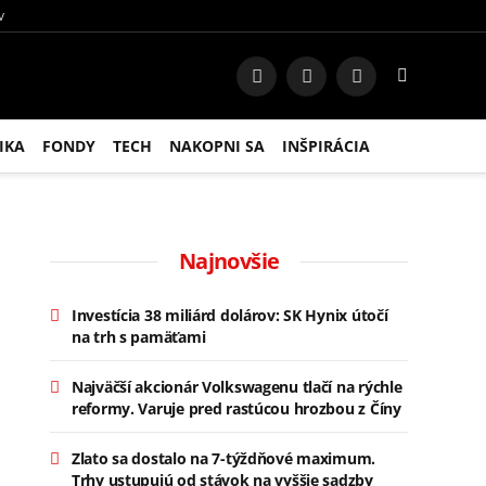
V
Facebook
Instagram
RSS
IKA
FONDY
TECH
NAKOPNI SA
INŠPIRÁCIA
Najnovšie
Investícia 38 miliárd dolárov: SK Hynix útočí
na trh s pamäťami
Najväčší akcionár Volkswagenu tlačí na rýchle
reformy. Varuje pred rastúcou hrozbou z Číny
Zlato sa dostalo na 7-týždňové maximum.
Trhy ustupujú od stávok na vyššie sadzby