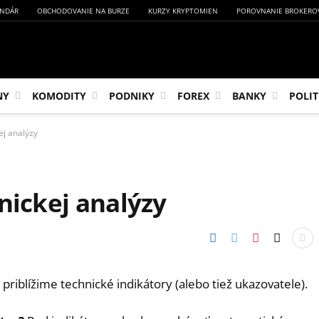
NDÁR
OBCHODOVANIE NA BURZE
KURZY KRYPTOMIEN
POROVNANIE BROKERO
NY
KOMODITY
PODNIKY
FOREX
BANKY
POLIT
ej analýzy
nickej analýzy
 priblížime technické indikátory (alebo tiež ukazovatele).