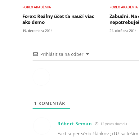
FOREX AKADÉMIA
FOREX AKADÉMIA
Forex: Reálny účet ťa naučí viac
Zabudni. Na
ako demo
nepotrebuje
19. decembra 2014
24. októbra 2014
Prihlásiť sa na odber
1
KOMENTÁR
Róbert Seman
12 years dozadu
Fakt super séria článkov ;) Už sa teším