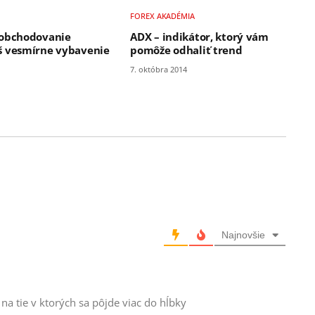
FOREX AKADÉMIA
 obchodovanie
ADX – indikátor, ktorý vám
š vesmírne vybavenie
pomôže odhaliť trend
7. októbra 2014
Najnovšie
 na tie v ktorých sa pôjde viac do hĺbky