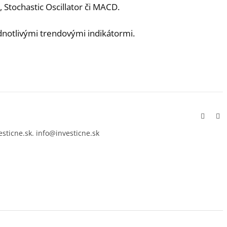
 Stochastic Oscillator či MACD.
ednotlivými trendovými indikátormi.
Facebo
In
esticne.sk. info@investicne.sk