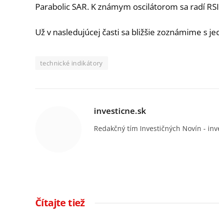
Parabolic SAR. K známym oscilátorom sa radí RSI,
Už v nasledujúcej časti sa bližšie zoznámime s j
technické indikátory
investicne.sk
Redakčný tím Investičných Novín - inv
Čítajte tiež