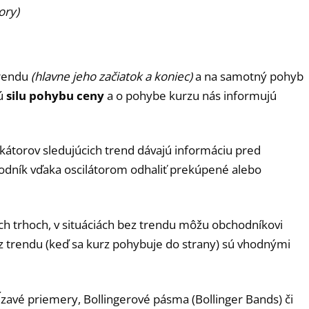
ory)
trendu
(hlavne jeho začiatok a koniec)
a na samotný pohyb
jú
silu pohybu ceny
a o pohybe kurzu nás informujú
ikátorov sledujúcich trend dávajú informáciu pred
ník vďaka oscilátorom odhaliť prekúpené alebo
ch trhoch, v situáciách bez trendu môžu obchodníkovi
z trendu (keď sa kurz pohybuje do strany) sú vhodnými
zavé priemery, Bollingerové pásma (Bollinger Bands) či