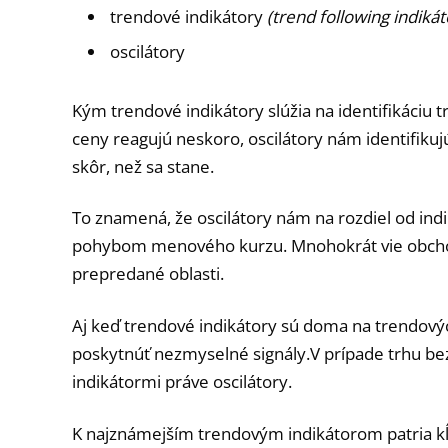
trendové indikátory
(trend following indikát
oscilátory
Kým trendové indikátory slúžia na identifikáciu 
ceny reagujú neskoro, oscilátory nám identifiku
skôr, než sa stane.
To znamená, že oscilátory nám na rozdiel od ind
pohybom menového kurzu. Mnohokrát vie obchod
prepredané oblasti.
Aj keď trendové indikátory sú doma na trendový
poskytnúť nezmyselné signály.V prípade trhu be
indikátormi práve oscilátory.
K najznámejším trendovým indikátorom patria kĺ