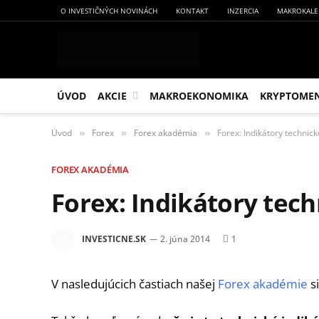
O INVESTIČNÝCH NOVINÁCH
KONTAKT
INZERCIA
MAKROKALE
ÚVOD
AKCIE
MAKROEKONOMIKA
KRYPTOME
Úvod
Forex
Forex akadémia
Forex: Indikátory technick
»
»
»
FOREX AKADÉMIA
Forex: Indikátory tech
INVESTICNE.SK
2. júna 2014
1
V nasledujúcich častiach našej
Forex akadémie
si