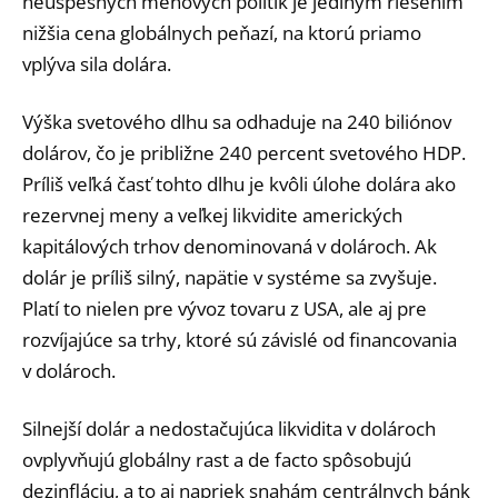
neúspešných menových politík je jediným riešením
nižšia cena globálnych peňazí, na ktorú priamo
vplýva sila dolára.
Výška svetového dlhu sa odhaduje na 240 biliónov
dolárov, čo je približne 240 percent svetového HDP.
Príliš veľká časť tohto dlhu je kvôli úlohe dolára ako
rezervnej meny a veľkej likvidite amerických
kapitálových trhov denominovaná v dolároch. Ak
dolár je príliš silný, napätie v systéme sa zvyšuje.
Platí to nielen pre vývoz tovaru z USA, ale aj pre
rozvíjajúce sa trhy, ktoré sú závislé od financovania
v dolároch.
Silnejší dolár a nedostačujúca likvidita v dolároch
ovplyvňujú globálny rast a de facto spôsobujú
dezinfláciu, a to aj napriek snahám centrálnych bánk