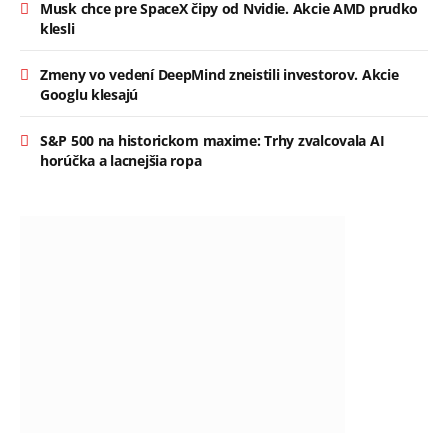
Musk chce pre SpaceX čipy od Nvidie. Akcie AMD prudko
klesli
Zmeny vo vedení DeepMind zneistili investorov. Akcie
Googlu klesajú
S&P 500 na historickom maxime: Trhy zvalcovala AI
horúčka a lacnejšia ropa