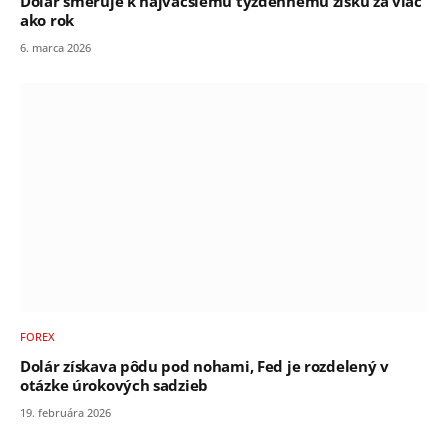
Dolár smeruje k najväčšiemu týždennému zisku za viac
ako rok
6. marca 2026
FOREX
Dolár získava pôdu pod nohami, Fed je rozdelený v
otázke úrokových sadzieb
19. februára 2026