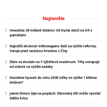
Najnovšie
Investícia 38 miliárd dolárov: SK Hynix útočí na trh s
pamäťami
Najväčší akcionár Volkswagenu tlačí na rýchle reformy.
Varuje pred rastúcou hrozbou z Číny
Zlato sa dostalo na 7-týždňové maximum. Trhy ustupujú
od stávok na vyššie sadzby
Dosiahne SpaceX do roku 2030 tržby vo výške 1 bilióna
dolárov?
Jamie Dimon bije na poplach: Obrovský dlh môže vyvolať
ďalšiu krízu