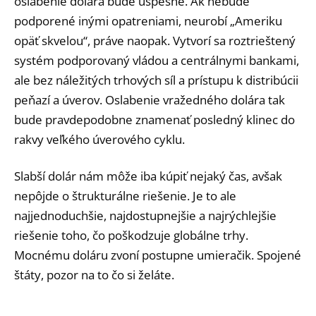
oslabenie dolára bude úspešné. Ak nebude
podporené inými opatreniami, neurobí „Ameriku
opäť skvelou“, práve naopak. Vytvorí sa roztrieštený
systém podporovaný vládou a centrálnymi bankami,
ale bez náležitých trhových síl a prístupu k distribúcii
peňazí a úverov. Oslabenie vražedného dolára tak
bude pravdepodobne znamenať posledný klinec do
rakvy veľkého úverového cyklu.
Slabší dolár nám môže iba kúpiť nejaký čas, avšak
nepôjde o štrukturálne riešenie. Je to ale
najjednoduchšie, najdostupnejšie a najrýchlejšie
riešenie toho, čo poškodzuje globálne trhy.
Mocnému doláru zvoní postupne umieračik. Spojené
štáty, pozor na to čo si želáte.