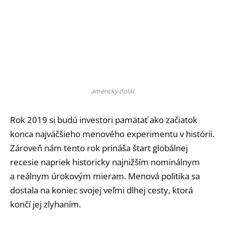
americký dolár
Rok 2019 si budú investori pamätať ako začiatok
konca najväčšieho menového experimentu v histórii.
Zároveň nám tento rok prináša štart globálnej
recesie napriek historicky najnižším nominálnym
a reálnym úrokovým mieram. Menová politika sa
dostala na koniec svojej veľmi dlhej cesty, ktorá
končí jej zlyhaním.