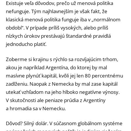
Existuje veľa dôvodov, prečo už menová politika
nefunguje. Tým najhlavnejším je však fakt, že
klasická menová politika funguje iba v „normálnom
období“. V prípade príliš vysokých, alebo príliš
nízkych úrokov prestávajú štandardné pravidlá
jednoducho platiť.
Zoberme si krajinu s rýchlo sa rozvíjajúcim trhom,
akou je napríklad Argentína, do ktorej by mal
masívne plynúť kapitál, kvôli jej len 80 percentnému
zadlženiu. Naopak z Nemecka by mal zase kapitál
utekať vzhľadom na jeho hlboko negatívne výnosy.
V skutočnosti ale peniaze prúdia z Argentíny
a hromadia sa v Nemecku.
Dôvod? Silný dolár. V súčasnom globálnom systéme