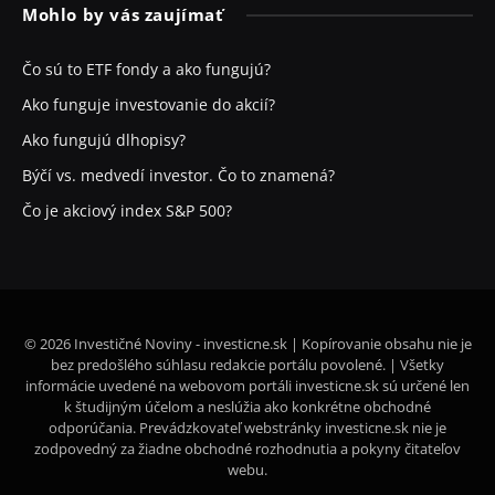
Mohlo by vás zaujímať
Čo sú to ETF fondy a ako fungujú?
Ako funguje investovanie do akcií?
Ako fungujú dlhopisy?
Býčí vs. medvedí investor. Čo to znamená?
Čo je akciový index S&P 500?
© 2026 Investičné Noviny - investicne.sk | Kopírovanie obsahu nie je
bez predošlého súhlasu redakcie portálu povolené. | Všetky
informácie uvedené na webovom portáli investicne.sk sú určené len
k študijným účelom a neslúžia ako konkrétne obchodné
odporúčania. Prevádzkovateľ webstránky investicne.sk nie je
zodpovedný za žiadne obchodné rozhodnutia a pokyny čitateľov
webu.