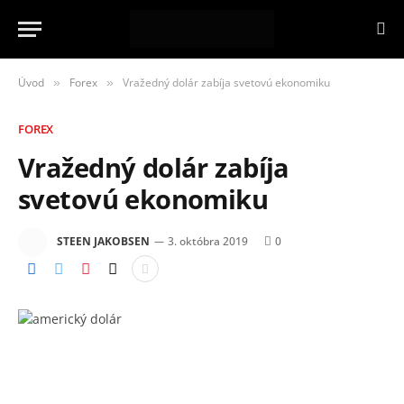
Úvod
Forex
Vražedný dolár zabíja svetovú ekonomiku
»
»
FOREX
Vražedný dolár zabíja
svetovú ekonomiku
STEEN JAKOBSEN
3. októbra 2019
0