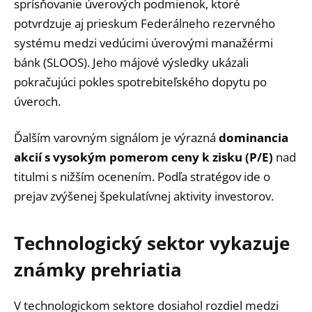
sprísňovanie úverových podmienok, ktoré
potvrdzuje aj prieskum Federálneho rezervného
systému medzi vedúcimi úverovými manažérmi
bánk (SLOOS). Jeho májové výsledky ukázali
pokračujúci pokles spotrebiteľského dopytu po
úveroch.
Ďalším varovným signálom je výrazná
dominancia
akcií s vysokým pomerom ceny k zisku (P/E)
nad
titulmi s nižším ocenením. Podľa stratégov ide o
prejav zvýšenej špekulatívnej aktivity investorov.
Technologický sektor vykazuje
známky prehriatia
V technologickom sektore dosiahol rozdiel medzi