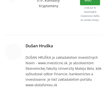
ETF, Komodity
Kryptomeny
U 66,02 %
retailových
investorov došlo
ku vzniku straty.
Dušan Hruška
DUŠAN HRUŠKA je zakladateľom Investičných
Novín - www.investicne.sk. Je absolventom
Ekonomickej fakulty Univerzity Mateja Bela, kde
vyštudoval odbor Financie, bankovníctvo a
investovanie. Je tiež zakladateľom portálu
www.skolaforexu.sk