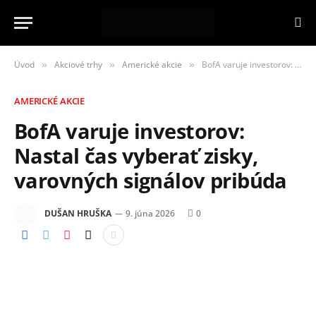
Úvod
Akciové trhy
Americké akcie
BofA varuje investorov: Nastal čas vyberať zisky, varovných signálov pribúda
»
»
»
AMERICKÉ AKCIE
BofA varuje investorov:
Nastal čas vyberať zisky,
varovných signálov pribúda
DUŠAN HRUŠKA
9. júna 2026
0