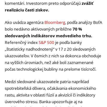
komentári. Investorom preto odporúčajú
zvážiť
realizáciu časti ziskov.
Ako uvádza agentúra
Bloomberg
, podľa analýzy BofA
bolo nedávno aktivovaných približne
70 %
sledovaných indikátorov medvedieho trhu.
Referenčný index
S&P 500
je podľa banky
„štatisticky nadhodnotený“ v 17 z 20 sledovaných
ukazovateľov. V ôsmich z nich sa dokonca obchoduje
na vyšších úrovniach, než aké boli zaznamenané
počas technologickej bubliny na prelome tisícročí.
Medzi sledované ukazovatele patria napríklad
spotrebiteľská dôvera, očakávania ekonomického
rastu, aktivita v oblasti fúzií a akvizícií či indikátory
úverového stresu. Banka upozorňuje aj na