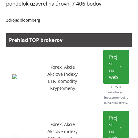
pondelok uzavrel na úrovni 7 406 bodov.
Zdroje: bloomberg
Prehľad TOP brokerov
Prej
sť
Forex, Akcie
na
Akciové indexy
web
ETF, Komodity
U 75 %
Kryptomeny
retailových
investorov došlo
ku vzniku straty.
Prej
Forex, Akcie
sť
na
Akciové indexy
web