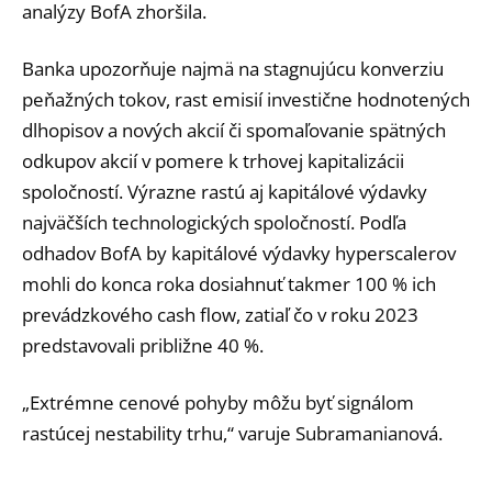
analýzy BofA zhoršila.
Banka upozorňuje najmä na stagnujúcu konverziu
peňažných tokov, rast emisií investične hodnotených
dlhopisov a nových akcií či spomaľovanie spätných
odkupov akcií v pomere k trhovej kapitalizácii
spoločností. Výrazne rastú aj kapitálové výdavky
najväčších technologických spoločností. Podľa
odhadov BofA by kapitálové výdavky hyperscalerov
mohli do konca roka dosiahnuť takmer 100 % ich
prevádzkového cash flow, zatiaľ čo v roku 2023
predstavovali približne 40 %.
„Extrémne cenové pohyby môžu byť signálom
rastúcej nestability trhu,“ varuje Subramanianová.