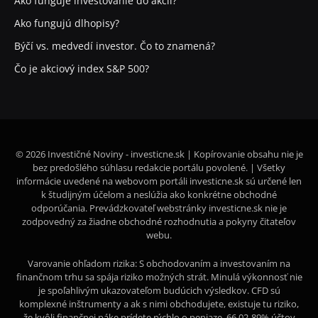
Ako funguje investovanie do akcií?
Ako fungujú dlhopisy?
Býčí vs. medvedí investor. Čo to znamená?
Čo je akciový index S&P 500?
© 2026 Investičné Noviny - investicne.sk | Kopírovanie obsahu nie je
bez predošlého súhlasu redakcie portálu povolené. | Všetky
informácie uvedené na webovom portáli investicne.sk sú určené len
k študijným účelom a neslúžia ako konkrétne obchodné
odporúčania. Prevádzkovateľ webstránky investicne.sk nie je
zodpovedný za žiadne obchodné rozhodnutia a pokyny čitateľov
webu.
Varovanie ohľadom rizika: S obchodovaním a investovaním na
finančnom trhu sa spája riziko možných strát. Minulá výkonnosť nie
je spoľahlivým ukazovateľom budúcich výsledkov. CFD sú
komplexné inštrumenty a ak s nimi obchodujete, existuje tu riziko,
že kvôli finančnej páke prídete rýchlo o peniaze. 66,02-89% účtov