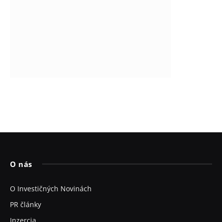
O nás
O Investičných Novinách
PR články
Inzercia