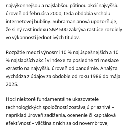
najvýkonnejšou a najslabšou pätinou akcií najvyššiu
úroveň od februára 2000, teda obdobia vrcholu
internetovej bubliny. Subramanianová upozorňuje,
že silný rast indexu S&P 500 zakrýva rastúce rozdiely
vo výkonnosti jednotlivých titulov.
Rozpätie medzi výnosmi 10 % najúspešnejších a 10
% najslabších akcií v indexe za posledné tri mesiace
vzrástlo na najvyššiu úroveň od pandémie. Analýza
vychádza z údajov za obdobie od roku 1986 do mája
2025.
Hoci niektoré fundamentálne ukazovatele
technologických spoločností zostávajú priaznivé –
napríklad úroveň zadlženia, ocenenie či kapitálová
efektívnosť – väčšina z nich sa od novembrovej