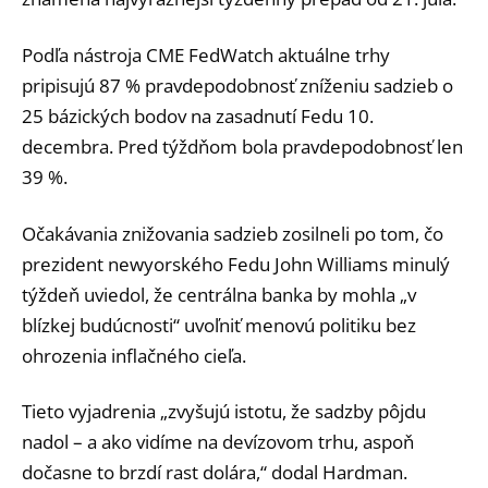
Podľa nástroja CME FedWatch aktuálne trhy
pripisujú 87 % pravdepodobnosť zníženiu sadzieb o
25 bázických bodov na zasadnutí Fedu 10.
decembra. Pred týždňom bola pravdepodobnosť len
39 %.
Očakávania znižovania sadzieb zosilneli po tom, čo
prezident newyorského Fedu John Williams minulý
týždeň uviedol, že centrálna banka by mohla „v
blízkej budúcnosti“ uvoľniť menovú politiku bez
ohrozenia inflačného cieľa.
Tieto vyjadrenia „zvyšujú istotu, že sadzby pôjdu
nadol – a ako vidíme na devízovom trhu, aspoň
dočasne to brzdí rast dolára,“ dodal Hardman.