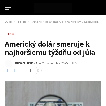
Úvod
Forex
Americký dolár smeruje k najhoršiemu týždňu od júla
»
»
FOREX
Americký dolár smeruje k
najhoršiemu týždňu od júla
DUŠAN HRUŠKA
28. novembra 2025
0