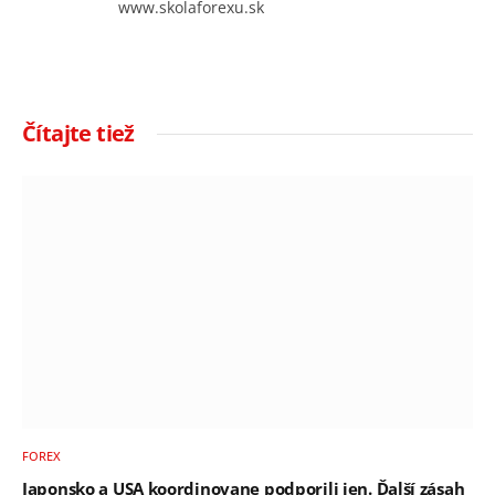
www.skolaforexu.sk
Čítajte tiež
FOREX
Japonsko a USA koordinovane podporili jen. Ďalší zásah