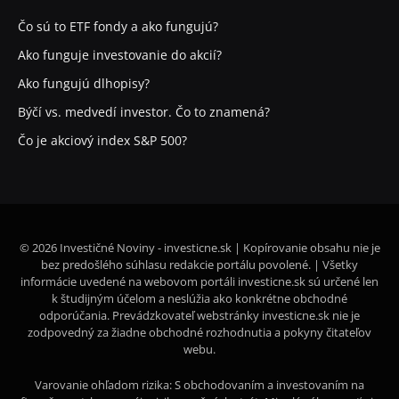
Čo sú to ETF fondy a ako fungujú?
Ako funguje investovanie do akcií?
Ako fungujú dlhopisy?
Býčí vs. medvedí investor. Čo to znamená?
Čo je akciový index S&P 500?
© 2026 Investičné Noviny - investicne.sk | Kopírovanie obsahu nie je
bez predošlého súhlasu redakcie portálu povolené. | Všetky
informácie uvedené na webovom portáli investicne.sk sú určené len
k študijným účelom a neslúžia ako konkrétne obchodné
odporúčania. Prevádzkovateľ webstránky investicne.sk nie je
zodpovedný za žiadne obchodné rozhodnutia a pokyny čitateľov
webu.
Varovanie ohľadom rizika: S obchodovaním a investovaním na