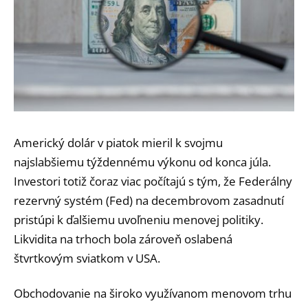
Americký dolár v piatok mieril k svojmu
najslabšiemu týždennému výkonu od konca júla.
Investori totiž čoraz viac počítajú s tým, že Federálny
rezervný systém (Fed) na decembrovom zasadnutí
pristúpi k ďalšiemu uvoľneniu menovej politiky.
Likvidita na trhoch bola zároveň oslabená
štvrtkovým sviatkom v USA.
Obchodovanie na široko využívanom menovom trhu