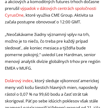
a akciových a komoditných futures trhoch dočasne
prerušil
výpadok v dátových centrách spoločnosti
CyrusOne
, ktoré využíva CME Group. Aktivita sa
začala postupne obnovovať o 12:00 GMT.
„Neočakávame žiadny významný vplyv na trh,
možno je to niečo, čo treba pre každý prípad
sledovať , ale koniec mesiaca a týždňa bude
pomerne pokojný,“ uviedol Lee Hardman, senior
menový analytik divízie globálnych trhov pre región
EMEA v MUFG.
Dolárový index
, ktorý sleduje výkonnosť americkej
meny voči košu šiestich hlavných mien, naposledy
rástol o 0,07 % na 99,60 bodu a časť strát tak
skorigoval. Päť po sebe idúcich poklesov však stále
znamená najvýraznejší týždenný prepad od 21. júla.