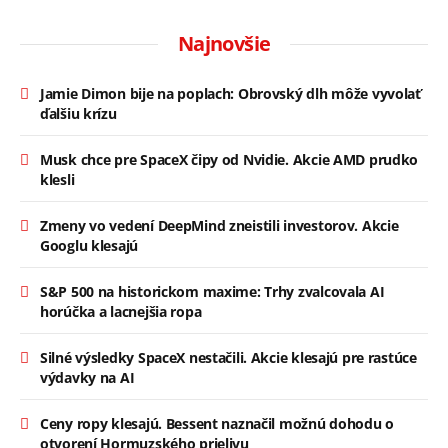
Najnovšie
Jamie Dimon bije na poplach: Obrovský dlh môže vyvolať
ďalšiu krízu
Musk chce pre SpaceX čipy od Nvidie. Akcie AMD prudko
klesli
Zmeny vo vedení DeepMind zneistili investorov. Akcie
Googlu klesajú
S&P 500 na historickom maxime: Trhy zvalcovala AI
horúčka a lacnejšia ropa
Silné výsledky SpaceX nestačili. Akcie klesajú pre rastúce
výdavky na AI
Ceny ropy klesajú. Bessent naznačil možnú dohodu o
otvorení Hormuzského prielivu