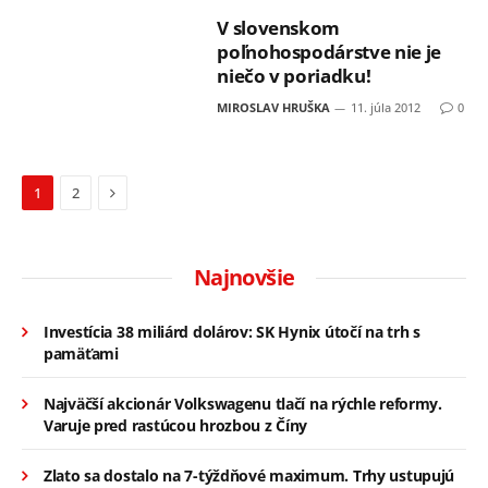
V slovenskom
poľnohospodárstve nie je
niečo v poriadku!
MIROSLAV HRUŠKA
11. júla 2012
0
Next
1
2
Najnovšie
Investícia 38 miliárd dolárov: SK Hynix útočí na trh s
pamäťami
Najväčší akcionár Volkswagenu tlačí na rýchle reformy.
Varuje pred rastúcou hrozbou z Číny
Zlato sa dostalo na 7-týždňové maximum. Trhy ustupujú