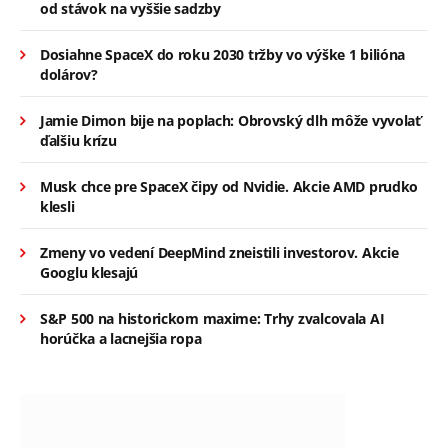
od stávok na vyššie sadzby
Dosiahne SpaceX do roku 2030 tržby vo výške 1 bilióna
dolárov?
Jamie Dimon bije na poplach: Obrovský dlh môže vyvolať
ďalšiu krízu
Musk chce pre SpaceX čipy od Nvidie. Akcie AMD prudko
klesli
Zmeny vo vedení DeepMind zneistili investorov. Akcie
Googlu klesajú
S&P 500 na historickom maxime: Trhy zvalcovala AI
horúčka a lacnejšia ropa