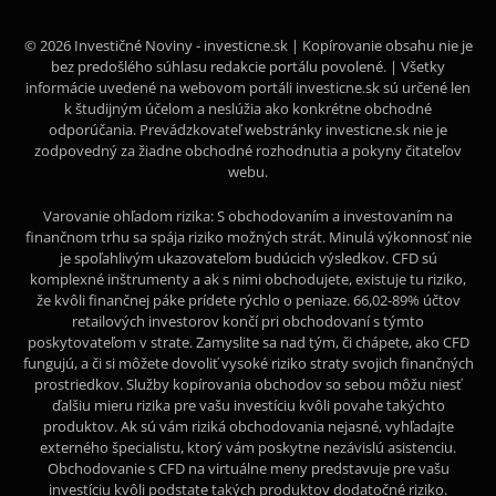
© 2026 Investičné Noviny - investicne.sk | Kopírovanie obsahu nie je
bez predošlého súhlasu redakcie portálu povolené. | Všetky
informácie uvedené na webovom portáli investicne.sk sú určené len
k študijným účelom a neslúžia ako konkrétne obchodné
odporúčania. Prevádzkovateľ webstránky investicne.sk nie je
zodpovedný za žiadne obchodné rozhodnutia a pokyny čitateľov
webu.
Varovanie ohľadom rizika: S obchodovaním a investovaním na
finančnom trhu sa spája riziko možných strát. Minulá výkonnosť nie
je spoľahlivým ukazovateľom budúcich výsledkov. CFD sú
komplexné inštrumenty a ak s nimi obchodujete, existuje tu riziko,
že kvôli finančnej páke prídete rýchlo o peniaze. 66,02-89% účtov
retailových investorov končí pri obchodovaní s týmto
poskytovateľom v strate. Zamyslite sa nad tým, či chápete, ako CFD
fungujú, a či si môžete dovoliť vysoké riziko straty svojich finančných
prostriedkov. Služby kopírovania obchodov so sebou môžu niesť
ďalšiu mieru rizika pre vašu investíciu kvôli povahe takýchto
produktov. Ak sú vám riziká obchodovania nejasné, vyhľadajte
externého špecialistu, ktorý vám poskytne nezávislú asistenciu.
Obchodovanie s CFD na virtuálne meny predstavuje pre vašu
investíciu kvôli podstate takých produktov dodatočné riziko.