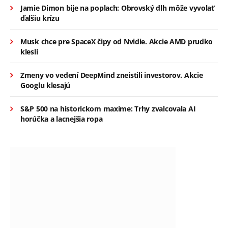
Jamie Dimon bije na poplach: Obrovský dlh môže vyvolať
ďalšiu krízu
Musk chce pre SpaceX čipy od Nvidie. Akcie AMD prudko
klesli
Zmeny vo vedení DeepMind zneistili investorov. Akcie
Googlu klesajú
S&P 500 na historickom maxime: Trhy zvalcovala AI
horúčka a lacnejšia ropa