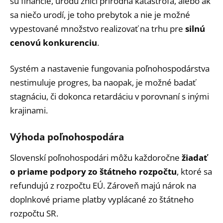
sú financie, úrodu zničí prírodná katastrofa, alebo ak
sa niečo urodí, je toho prebytok a nie je možné
vypestované množstvo realizovať na trhu pre
silnú
cenovú konkurenciu
.
Systém a nastavenie fungovania poľnohospodárstva
nestimuluje progres, ba naopak, je možné badať
stagnáciu, či dokonca retardáciu v porovnaní s inými
krajinami.
Výhoda poľnohospodára
Slovenskí poľnohospodári môžu každoročne
žiadať
o priame podpory zo štátneho rozpočtu
, ktoré sa
refundujú z rozpočtu EÚ. Zároveň majú nárok na
doplnkové priame platby vyplácané zo štátneho
rozpočtu SR.