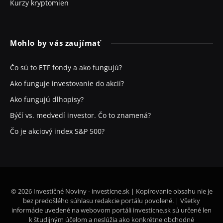
Kurzy kryptomien
Mohlo by vás zaujímať
Čo sú to ETF fondy a ako fungujú?
Ako funguje investovanie do akcií?
Ako fungujú dlhopisy?
Býčí vs. medvedí investor. Čo to znamená?
Čo je akciový index S&P 500?
© 2026 Investičné Noviny - investicne.sk | Kopírovanie obsahu nie je
bez predošlého súhlasu redakcie portálu povolené. | Všetky
informácie uvedené na webovom portáli investicne.sk sú určené len
k študijným účelom a neslúžia ako konkrétne obchodné