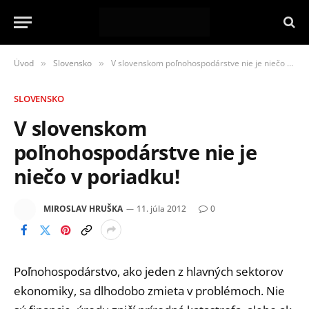
Úvod
Slovensko
V slovenskom poľnohospodárstve nie je niečo v poriadku!
»
»
SLOVENSKO
V slovenskom
poľnohospodárstve nie je
niečo v poriadku!
MIROSLAV HRUŠKA
11. júla 2012
0
Poľnohospodárstvo, ako jeden z hlavných sektorov
ekonomiky, sa dlhodobo zmieta v problémoch. Nie