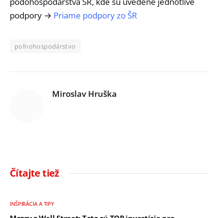
pôdohospodárstva SR, kde sú uvedené jednotlivé
podpory →
Priame podpory zo ŠR
poľnohospodárstvo
Miroslav Hruška
Čítajte tiež
INŠPIRÁCIA A TIPY