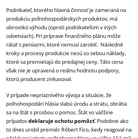
Podnikateľ, ktorého hlavná činnosť je zameraná na
produkciu poľnohospodárskych produktov, má
obrovskú výhodu (oproti podnikateľom v iných
odvetviach). Pri príprave finančného plánu môže
rátať s peniazmi, ktoré nemusí zarobiť. Následné
kroky a procesy produkcie nesú so sebou náklady,
ktoré sa premietajú do predajnej ceny. Táto cena
však nie je upravená o reálnu hodnotu podpory,
ktorú producent zinkasoval.
V prípade nepriaznivého vývoja a situácie, že
poľnohospodári hlásia slabú úrodu a stratu, obrátia
sa na štát s prosbou o pomoc. Štát vo väčšine
prípadov
deklaruje ochotu pomôcť
. Podobne ako
to dnes urobil premiér Róbert Fico, kedy reagoval na