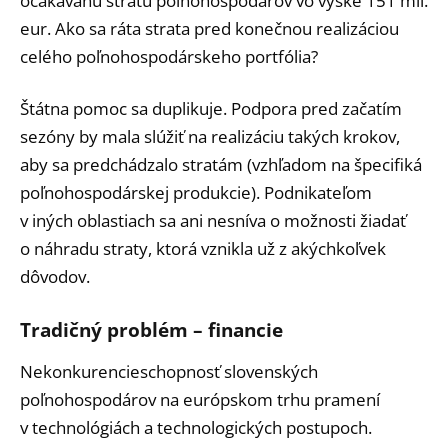
očakávanú stratu poľnohospodárov vo výške 151 mil.
eur. Ako sa ráta strata pred konečnou realizáciou
celého poľnohospodárskeho portfólia?
Štátna pomoc sa duplikuje. Podpora pred začatím
sezóny by mala slúžiť na realizáciu takých krokov,
aby sa predchádzalo stratám (vzhľadom na špecifiká
poľnohospodárskej produkcie). Podnikateľom
v iných oblastiach sa ani nesníva o možnosti žiadať
o náhradu straty, ktorá vznikla už z akýchkoľvek
dôvodov.
Tradičný problém – financie
Nekonkurencieschopnosť slovenských
poľnohospodárov na európskom trhu pramení
v technológiách a technologických postupoch.