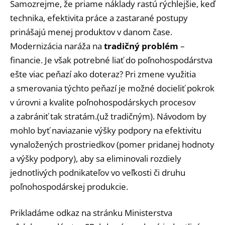
Samozrejme, že priame náklady rastú rýchlejšie, keď
technika, efektivita práce a zastarané postupy
prinášajú menej produktov v danom čase.
Modernizácia naráža na
tradičný problém
–
financie. Je však potrebné liať do poľnohospodárstva
ešte viac peňazí ako doteraz? Pri zmene využitia
a smerovania týchto peňazí je možné docieliť pokrok
v úrovni a kvalite poľnohospodárskych procesov
a zabrániť tak stratám.(už tradičným). Návodom by
mohlo byť naviazanie výšky podpory na efektivitu
vynaložených prostriedkov (pomer pridanej hodnoty
a výšky podpory), aby sa eliminovali rozdiely
jednotlivých podnikateľov vo veľkosti či druhu
poľnohospodárskej produkcie.
Prikladáme odkaz na stránku Ministerstva