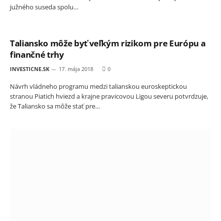
južného suseda spolu…
Taliansko môže byť veľkým rizikom pre Európu a
finančné trhy
INVESTICNE.SK
17. mája 2018
0
Návrh vládneho programu medzi talianskou euroskeptickou
stranou Piatich hviezd a krajne pravicovou Ligou severu potvrdzuje,
že Taliansko sa môže stať pre…