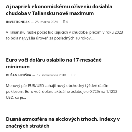
Aj napriek ekonomickému oživeniu dosiahla
chudoba v Taliansku nové maximum
INVESTICNE.SK
25. marca 2024
0
V Taliansku rastie počet ľudí žijúcich v chudobe, pričom v roku 2023
to bola najvyššia úroveň za posledných 10 rokov.…
Euro voči doláru oslabilo na 17-mesačné
minimum
DUŠAN HRUŠKA
12. novembra 2018
0
Menový pár EUR/USD zahájil nový obchodný týždeň ďalším
poklesom. Euro voči doláru aktuálne oslabuje o 0,72% na 1.1252
USD, čo je…
Dusná atmosféra na akciových trhoch. Indexy v
značných stratách