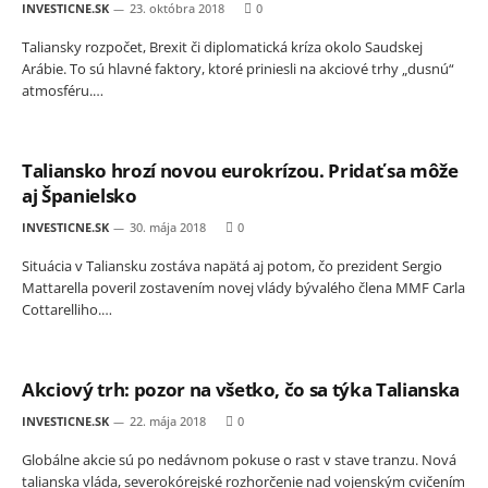
INVESTICNE.SK
23. októbra 2018
0
Taliansky rozpočet, Brexit či diplomatická kríza okolo Saudskej
Arábie. To sú hlavné faktory, ktoré priniesli na akciové trhy „dusnú“
atmosféru.…
Taliansko hrozí novou eurokrízou. Pridať sa môže
aj Španielsko
INVESTICNE.SK
30. mája 2018
0
Situácia v Taliansku zostáva napätá aj potom, čo prezident Sergio
Mattarella poveril zostavením novej vlády bývalého člena MMF Carla
Cottarelliho.…
Akciový trh: pozor na všetko, čo sa týka Talianska
INVESTICNE.SK
22. mája 2018
0
Globálne akcie sú po nedávnom pokuse o rast v stave tranzu. Nová
talianska vláda, severokórejské rozhorčenie nad vojenským cvičením