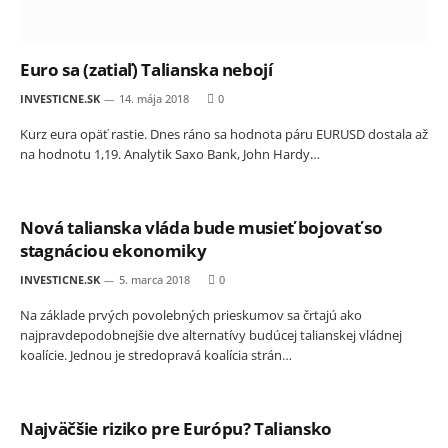
Euro sa (zatiaľ) Talianska nebojí
INVESTICNE.SK
14. mája 2018
0
Kurz eura opäť rastie. Dnes ráno sa hodnota páru EURUSD dostala až
na hodnotu 1,19. Analytik Saxo Bank, John Hardy…
Nová talianska vláda bude musieť bojovať so
stagnáciou ekonomiky
INVESTICNE.SK
5. marca 2018
0
Na základe prvých povolebných prieskumov sa črtajú ako
najpravdepodobnejšie dve alternatívy budúcej talianskej vládnej
koalície. Jednou je stredopravá koalícia strán…
Najväčšie riziko pre Európu? Taliansko