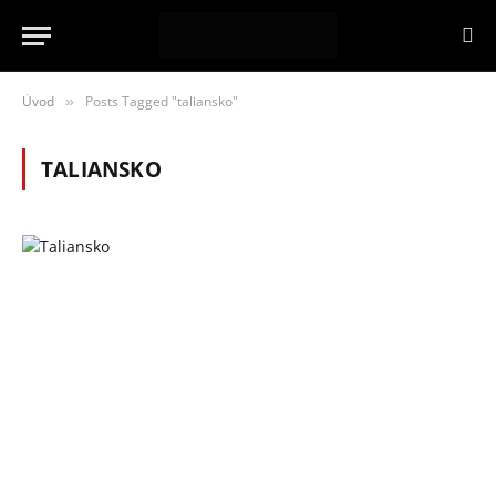
Úvod
Posts Tagged "taliansko"
»
TALIANSKO