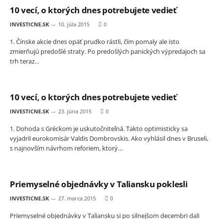
10 vecí, o ktorých dnes potrebujete vedieť
INVESTICNE.SK
10. júla 2015
0
1. Čínske akcie dnes opäť prudko rástli, čím pomaly ale isto
zmierňujú predošlé straty. Po predošlých panických výpredajoch sa
trh teraz…
10 vecí, o ktorých dnes potrebujete vedieť
INVESTICNE.SK
23. júna 2015
0
1. Dohoda s Gréckom je uskutočniteľná. Takto optimisticky sa
vyjadril eurokomisár Valdis Dombrovskis. Ako vyhlásil dnes v Bruseli,
s najnovším návrhom reforiem, ktorý…
Priemyselné objednávky v Taliansku poklesli
INVESTICNE.SK
27. marca 2015
0
Priemyselné objednávky v Taliansku si po silnejšom decembri dali