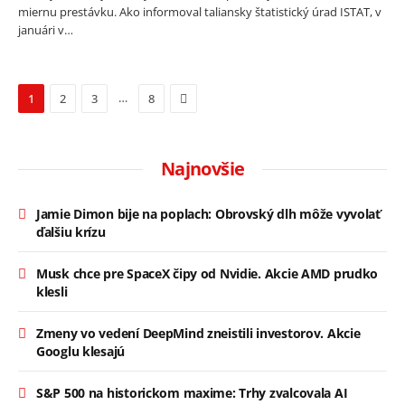
miernu prestávku. Ako informoval taliansky štatistický úrad ISTAT, v
januári v…
Next
…
1
2
3
8
Najnovšie
Jamie Dimon bije na poplach: Obrovský dlh môže vyvolať
ďalšiu krízu
Musk chce pre SpaceX čipy od Nvidie. Akcie AMD prudko
klesli
Zmeny vo vedení DeepMind zneistili investorov. Akcie
Googlu klesajú
S&P 500 na historickom maxime: Trhy zvalcovala AI