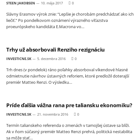
STEEN JAKOBSEN
10. mája 2017
0
Slávny Erasmov výrok znie: “Lepšie je chorobám predchádzať ako ich
liečiť.” Po pondelkovom oznámení výrazného víťazstva
proeurópskeho kandidáta E.Macrona vo…
Trhy už absorbovali Renziho rezignáciu
INVESTICNE.SK
5. decembra 2016
0
Trh dnes (v pondelok) ráno poľahky absorboval víkendové hlasné
odmietnutie návrhov ústavných reforiem, ktoré predložil doterajší
premiér Matteo Renzi. O výsledku…
Príde ďalšia vážna rana pre taliansku ekonomiku?
INVESTICNE.SK
21. novembra 2016
0
Termín talianskeho referenda o zmenách v tamojšej ústave sa blíži.
Ak v ňom súčasný premiér Matteo Renzi prehrá, politická nestabilita
sa môže stať…