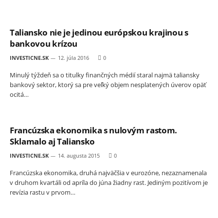
Taliansko nie je jedinou európskou krajinou s
bankovou krízou
INVESTICNE.SK
12. júla 2016
0
Minulý týždeň sa o titulky finančných médií staral najmä taliansky
bankový sektor, ktorý sa pre veľký objem nesplatených úverov opäť
ocitá…
Francúzska ekonomika s nulovým rastom.
Sklamalo aj Taliansko
INVESTICNE.SK
14. augusta 2015
0
Francúzska ekonomika, druhá najväčšia v eurozóne, nezaznamenala
v druhom kvartáli od apríla do júna žiadny rast. Jediným pozitívom je
revízia rastu v prvom…