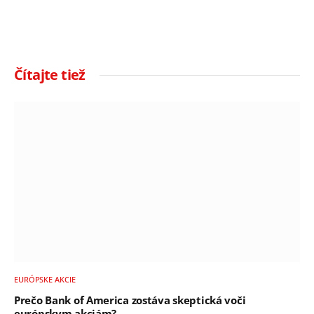
Čítajte tiež
EURÓPSKE AKCIE
Prečo Bank of America zostáva skeptická voči
európskym akciám?