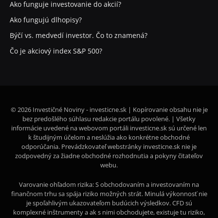
Ako funguje investovanie do akcií?
Ako fungujú dlhopisy?
Býčí vs. medvedí investor. Čo to znamená?
Čo je akciový index S&P 500?
© 2026 Investičné Noviny - investicne.sk | Kopírovanie obsahu nie je
bez predošlého súhlasu redakcie portálu povolené. | Všetky
informácie uvedené na webovom portáli investicne.sk sú určené len
k študijným účelom a neslúžia ako konkrétne obchodné
odporúčania. Prevádzkovateľ webstránky investicne.sk nie je
zodpovedný za žiadne obchodné rozhodnutia a pokyny čitateľov
webu.
Varovanie ohľadom rizika: S obchodovaním a investovaním na
finančnom trhu sa spája riziko možných strát. Minulá výkonnosť nie
je spoľahlivým ukazovateľom budúcich výsledkov. CFD sú
komplexné inštrumenty a ak s nimi obchodujete, existuje tu riziko,