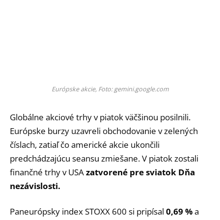
Európske akcie, Foto: gemini.google.com
Globálne akciové trhy v piatok väčšinou posilnili.
Európske burzy uzavreli obchodovanie v zelených
číslach, zatiaľ čo americké akcie ukončili
predchádzajúcu seansu zmiešane. V piatok zostali
finančné trhy v USA
zatvorené pre sviatok Dňa
nezávislosti.
Paneurópsky index STOXX 600 si pripísal
0,69 %
a