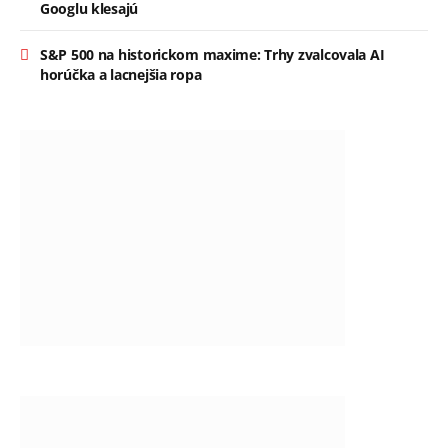
Googlu klesajú
S&P 500 na historickom maxime: Trhy zvalcovala AI
horúčka a lacnejšia ropa