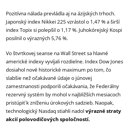
Pozitívna nálada prevládla aj na ázijských trhoch.
Japonský index Nikkei 225 vzrástol o 1,47 % a širší
index Topix si polepšil o 1,17 %. Juhokórejský Kospi
posilnil o výrazných 5,76 %.
Vo štvrtkovej seanse na Wall Street sa hlavné
americké indexy vyvíjali rozdielne. Index Dow Jones
dosiahol nové historické maximum po tom, čo
slabšie než očakávané údaje o júnovej
zamestnanosti podporili očakávania, že Federálny
rezervný systém by mohol v najbližších mesiacoch
pristúpiť k zníženiu úrokových sadzieb. Naopak,
technologický Nasdaq stiahli nadol
výrazné straty
akcií polovodičových spoločností.