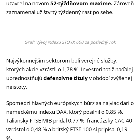
uzavrel na novom
52-týždňovom maxime.
Zároveň
zaznamenal už štvrtý týždenný rast po sebe.
Graf: Vývoj indexu STOXX 600 za posledný rok
Najvýkonnejším sektorom boli verejné služby,
ktorých akcie vzrástli o 1,78 %. Investori totiž naďalej
uprednostňujú
defenzívne tituly
v období zvýšenej
neistoty.
Spomedzi hlavných európskych búrz sa najviac darilo
nemeckému indexu DAX, ktorý posilnil o 0,85 %.
Taliansky FTSE MIB pridal 0,77 %, francúzsky CAC 40
vzrástol o 0,48 % a britský FTSE 100 si pripísal 0,19
%.