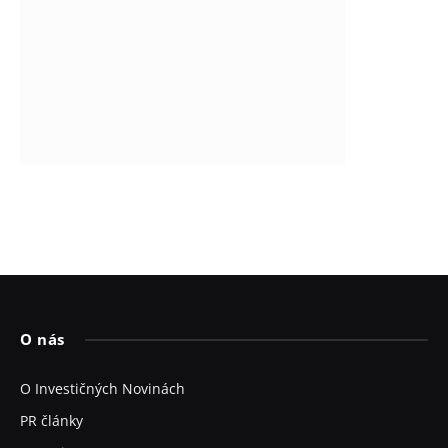
O nás
O Investičných Novinách
PR články