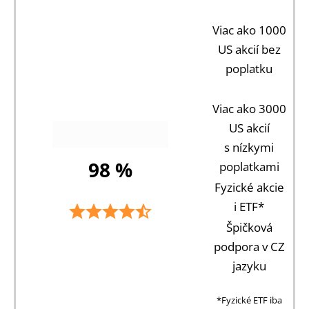
Viac ako 1000
US akcií bez
poplatku
Viac ako 3000
US akcií
s nízkymi
98 %
poplatkami
Fyzické akcie
i ETF*
Špičková
podpora v CZ
jazyku
*Fyzické ETF iba