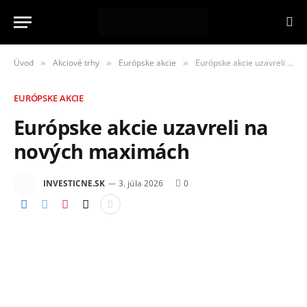
Úvod
Akciové trhy
Európske akcie
Európske akcie uzavreli na nových maximách
»
»
»
EURÓPSKE AKCIE
Európske akcie uzavreli na
nových maximách
INVESTICNE.SK
3. júla 2026
0