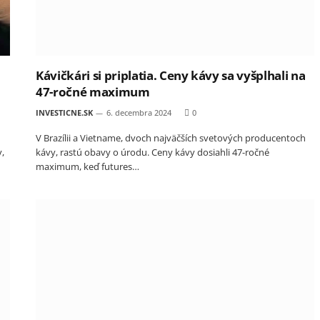
a
Kávičkári si priplatia. Ceny kávy sa vyšplhali na
47-ročné maximum
INVESTICNE.SK
6. decembra 2024
0
V Brazílii a Vietname, dvoch najväčších svetových producentoch
y,
kávy, rastú obavy o úrodu. Ceny kávy dosiahli 47-ročné
maximum, keď futures…