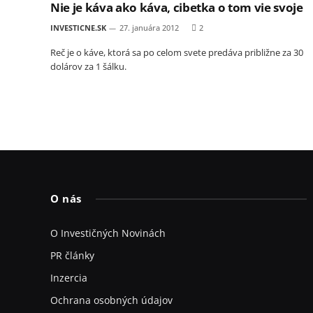
Nie je káva ako káva, cibetka o tom vie svoje
INVESTICNE.SK
27. januára 2012
2
Reč je o káve, ktorá sa po celom svete predáva približne za 30
dolárov za 1 šálku.
O nás
O Investičných Novinách
PR články
Inzercia
Ochrana osobných údajov