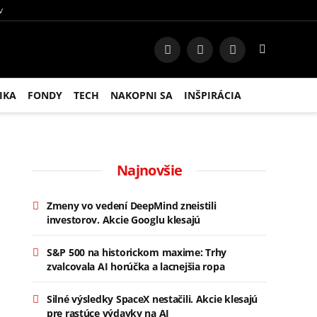
V
Facebook
Instagram
RSS
IKA
FONDY
TECH
NAKOPNI SA
INŠPIRÁCIA
Najnovšie
Zmeny vo vedení DeepMind zneistili
investorov. Akcie Googlu klesajú
S&P 500 na historickom maxime: Trhy
zvalcovala AI horúčka a lacnejšia ropa
Silné výsledky SpaceX nestačili. Akcie klesajú
pre rastúce výdavky na AI