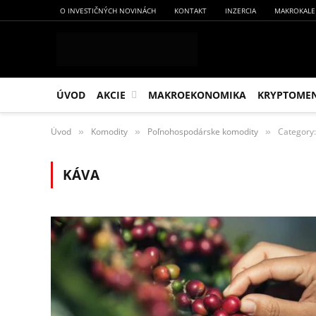
O INVESTIČNÝCH NOVINÁCH
KONTAKT
INZERCIA
MAKROKALE
ÚVOD
AKCIE
MAKROEKONOMIKA
KRYPTOME
Úvod
Komodity
Poľnohospodárske komodity
Category:
»
»
»
KÁVA