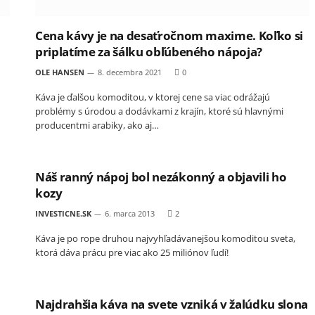
Cena kávy je na desaťročnom maxime. Koľko si
priplatíme za šálku obľúbeného nápoja?
OLE HANSEN
8. decembra 2021
0
Káva je ďalšou komoditou, v ktorej cene sa viac odrážajú
problémy s úrodou a dodávkami z krajín, ktoré sú hlavnými
producentmi arabiky, ako aj…
Náš ranný nápoj bol nezákonný a objavili ho
kozy
INVESTICNE.SK
6. marca 2013
2
Káva je po rope druhou najvyhľadávanejšou komoditou sveta,
ktorá dáva prácu pre viac ako 25 miliónov ľudí!
Najdrahšia káva na svete vzniká v žalúdku slona