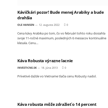
Kávičkári pozor! Bude menej Arabiky a bude
drahšia
OLE HANSEN
12. augusta 2022
0
Cena kávy Arabika po tom, čo vo februári tohto roku dosiahla
svoje 11-ročné maximum, posledných 6 mesiacov kontinuálne
klesala. Cenu…
Káva Robusta výrazne lacnie
INVESTICNE.SK
18. júna 2013
0
Prívetivé dažde vo Vietname tlačia cenu Robusty nadol.
Káva robusta môže zdražieť o 14 percent