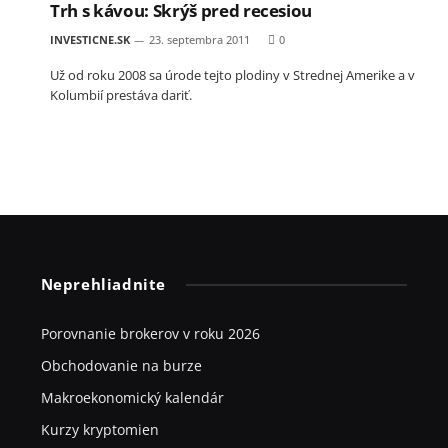
Trh s kávou: Skrýš pred recesiou
INVESTICNE.SK
23. septembra 2011
0
Už od roku 2008 sa úrode tejto plodiny v Strednej Amerike a v
Kolumbií prestáva dariť.
Neprehliadnite
Porovnanie brokerov v roku 2026
Obchodovanie na burze
Makroekonomický kalendár
Kurzy kryptomien