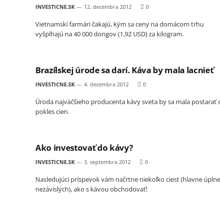
INVESTICNE.SK
12. decembra 2012
0
Vietnamskí farmári čakajú, kým sa ceny na domácom trhu
vyšplhajú na 40 000 dongov (1,92 USD) za kilogram.
Brazílskej úrode sa darí. Káva by mala lacnieť
INVESTICNE.SK
4. decembra 2012
0
Úroda najväčšieho producenta kávy sveta by sa mala postarať 
pokles cien.
Ako investovať do kávy?
INVESTICNE.SK
3. septembra 2012
0
Nasledujúci príspevok vám načrtne niekoľko ciest (hlavne úpln
nezávislých), ako s kávou obchodovať!