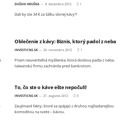
DUŠAN HRUŠKA
8. decembra 2012
1
Dali by ste 34 € za šálku slonej kávy?!
Oblečenie z kávy: Biznis, ktorý padol z neba
INVESTICNE.SK
20. novembra 2012
1
o
Priam neuveriteľná myšlienka, ktorá doslova padla z neba,
taiwanskú firmu zachránila pred bankrotom.
To, čo ste o káve ešte nepočuli!
INVESTICNE.SK
21. augusta 2012
0
e
Zaujímavé fakty, ktoré sa spájajú s druhou najžiadanejšou
komoditou na svete – kávou.