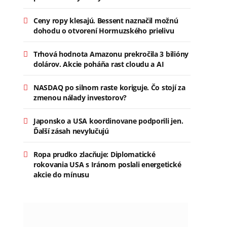
Ceny ropy klesajú. Bessent naznačil možnú
dohodu o otvorení Hormuzského prielivu
Trhová hodnota Amazonu prekročila 3 bilióny
dolárov. Akcie poháňa rast cloudu a AI
NASDAQ po silnom raste koriguje. Čo stojí za
zmenou nálady investorov?
Japonsko a USA koordinovane podporili jen.
Ďalší zásah nevylučujú
Ropa prudko zlacňuje: Diplomatické
rokovania USA s Iránom poslali energetické
akcie do mínusu