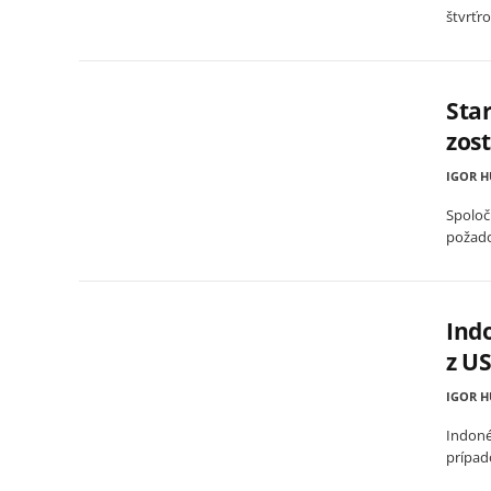
štvrťr
Star
zost
IGOR 
Spoloč
požado
Ind
z U
IGOR 
Indoné
prípad