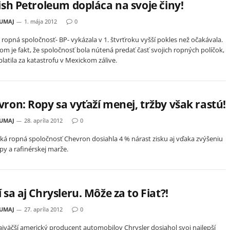
ish Petroleum dopláca na svoje činy!
HUMAJ
1. mája 2012
0
á ropná spoločnosť- BP- vykázala v 1. štvrťroku vyšší pokles než očakávala.
m je fakt, že spoločnosť bola nútená predať časť svojich ropných políčok,
platila za katastrofu v Mexickom zálive.
ron: Ropy sa vyťaží menej, tržby však rastú!
HUMAJ
28. apríla 2012
0
ká ropná spoločnosť Chevron dosiahla 4 % nárast zisku aj vďaka zvýšeniu
py a rafinérskej marže.
 sa aj Chrysleru. Môže za to Fiat?!
HUMAJ
27. apríla 2012
0
najväčší americký producent automobilov Chrysler dosiahol svoj najlepší