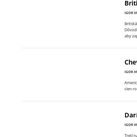
Brit
IGOR 
Britsk
Dôvodo
aby za
Chev
IGOR 
Americ
cien ro
Darí
IGOR 
Tretí 