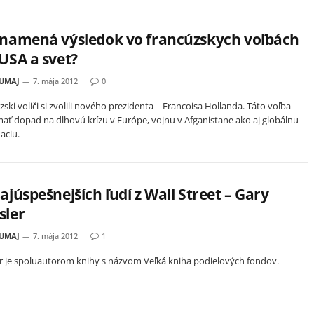
znamená výsledok vo francúzskych voľbách
USA a svet?
HUMAJ
7. mája 2012
0
ski voliči si zvolili nového prezidenta – Francoisa Hollanda. Táto voľba
ať dopad na dlhovú krízu v Európe, vojnu v Afganistane ako aj globálnu
aciu.
ajúspešnejších ľudí z Wall Street – Gary
sler
HUMAJ
7. mája 2012
1
r je spoluautorom knihy s názvom Veľká kniha podielových fondov.