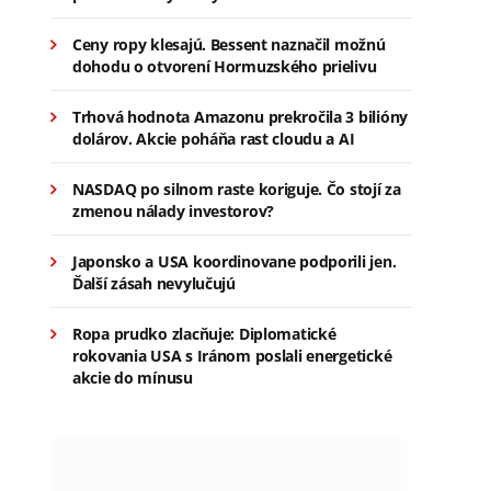
Ceny ropy klesajú. Bessent naznačil možnú
dohodu o otvorení Hormuzského prielivu
Trhová hodnota Amazonu prekročila 3 bilióny
dolárov. Akcie poháňa rast cloudu a AI
NASDAQ po silnom raste koriguje. Čo stojí za
zmenou nálady investorov?
Japonsko a USA koordinovane podporili jen.
Ďalší zásah nevylučujú
Ropa prudko zlacňuje: Diplomatické
rokovania USA s Iránom poslali energetické
akcie do mínusu