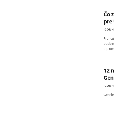
Čo 
pre 
IGOR 
Francúz
bude m
diplom
12 n
Gen
IGOR 
Gensle