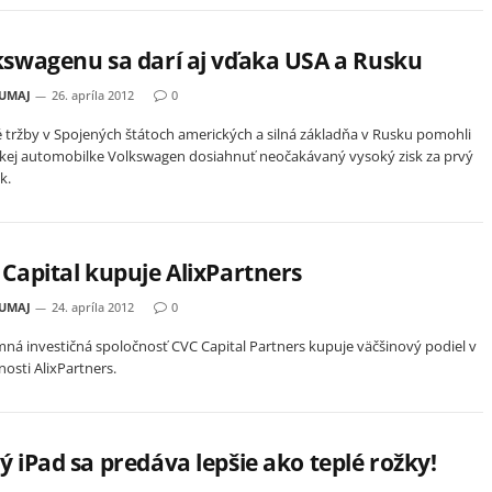
kswagenu sa darí aj vďaka USA a Rusku
HUMAJ
26. apríla 2012
0
 tržby v Spojených štátoch amerických a silná základňa v Rusku pomohli
ej automobilke Volkswagen dosiahnuť neočakávaný vysoký zisk za prvý
k.
Capital kupuje AlixPartners
HUMAJ
24. apríla 2012
0
ná investičná spoločnosť CVC Capital Partners kupuje väčšinový podiel v
nosti AlixPartners.
 iPad sa predáva lepšie ako teplé rožky!