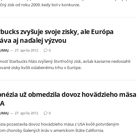
očný zisk od roku 2009, kedy bol v konkurze.
bucks zvyšuje svoje zisky, ale Európa
áva aj naďalej výzvou
HUMAJ
27. apríla 2012
0
nosť Starbucks hlási zvýšený štvrťročný zisk, avšak kaviarne nedosiahli
vané zisky kvôli oslabenému trhu v Európe.
onézia už obmedzila dovoz hovädzieho mäsa
SA
HUMAJ
27. apríla 2012
0
zia pozastavila dovoz hovädzieho mäsa z USA kvôli potvrdeným
om choroby šialených kráv v americkom štáte California.