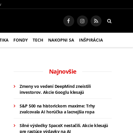
V
Facebook
Instagram
RSS
TIKA
FONDY
TECH
NAKOPNI SA
INŠPIRÁCIA
Najnovšie
Zmeny vo vedení DeepMind zneistili
investorov. Akcie Googlu klesajú
S&P 500 na historickom maxime: Trhy
zvalcovala AI horúčka a lacnejšia ropa
Silné výsledky SpaceX nestačili. Akcie klesajú
pre rastúce výdavky na AI