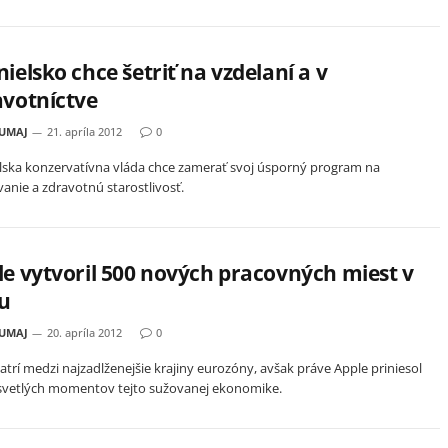
ielsko chce šetriť na vzdelaní a v
avotníctve
HUMAJ
21. apríla 2012
0
lska konzervatívna vláda chce zamerať svoj úsporný program na
vanie a zdravotnú starostlivosť.
le vytvoril 500 nových pracovných miest v
ku
HUMAJ
20. apríla 2012
0
patrí medzi najzadlženejšie krajiny eurozóny, avšak práve Apple priniesol
svetlých momentov tejto sužovanej ekonomike.