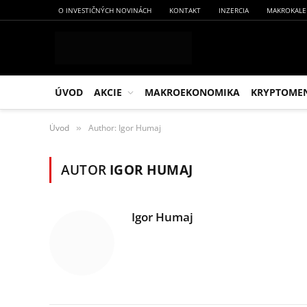
O INVESTIČNÝCH NOVINÁCH
KONTAKT
INZERCIA
MAKROKALE
ÚVOD
AKCIE
MAKROEKONOMIKA
KRYPTOME
Úvod
Author: Igor Humaj
»
AUTOR
IGOR HUMAJ
Igor Humaj