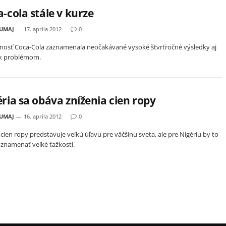
-cola stále v kurze
HUMAJ
17. apríla 2012
0
nosť Coca-Cola zaznamenala neočakávané vysoké štvrťročné výsledky aj
k problémom.
ria sa obáva zníženia cien ropy
HUMAJ
16. apríla 2012
0
 cien ropy predstavuje veľkú úľavu pre väčšinu sveta, ale pre Nigériu by to
znamenať veľké ťažkosti.