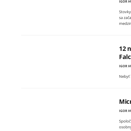
IGOR 
Stovky
sa zača
medzi
12 n
Fal
IGOR 
Nebyť 
Micr
IGOR 
Spoloč
osobný