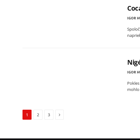
Coca
IGOR 
Spoloč
naprie
Nigé
IGOR 
Pokles
mohlo 
Next
1
2
3