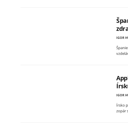
Špan
zdr
IGOR 
Španie
vzdelá
App
Írs
IGOR 
Írsko 
zopár 