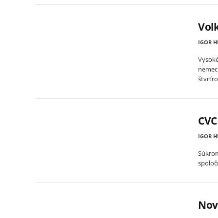
Vol
IGOR 
Vysoké
nemeck
štvrťro
CVC 
IGOR 
Súkrom
spoloč
Nový