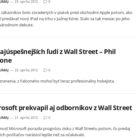
HUMAJ
23. apríla 2012
0
 zákazníkov bolo zoradených v piatok pred obchodmi Apple potom, ako
l predávať nový iPad na trhu v Južnej Kórei. Stalo sa tak mesiac po jeho
národnom debute.
ajúspešnejších ľudí z Wall Street – Phil
cone
HUMAJ
23. apríla 2012
0
zranenia, z Falconeho mohol byť teraz profesionálny hokejista.
osoft prekvapil aj odborníkov z Wall Street
HUMAJ
21. apríla 2012
0
nosť Microsoft porazila prognózu zisku z Wall Streetu potom, čo predaj
ch počítačov narástol lepšie než sa očakávalo.