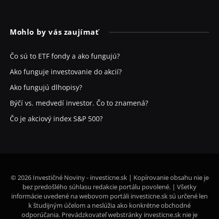
Mohlo by vás zaujímať
Čo sú to ETF fondy a ako fungujú?
Ako funguje investovanie do akcií?
Ako fungujú dlhopisy?
Býčí vs. medvedí investor. Čo to znamená?
Čo je akciový index S&P 500?
© 2026 Investičné Noviny - investicne.sk | Kopírovanie obsahu nie je
bez predošlého súhlasu redakcie portálu povolené. | Všetky
informácie uvedené na webovom portáli investicne.sk sú určené len
k študijným účelom a neslúžia ako konkrétne obchodné
odporúčania. Prevádzkovateľ webstránky investicne.sk nie je