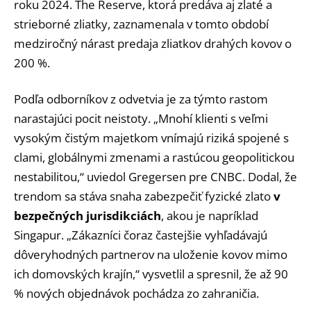
roku 2024. The Reserve, ktorá predáva aj zlaté a
strieborné zliatky, zaznamenala v tomto období
medziročný nárast predaja zliatkov drahých kovov o
200 %.
Podľa odborníkov z odvetvia je za týmto rastom
narastajúci pocit neistoty. „Mnohí klienti s veľmi
vysokým čistým majetkom vnímajú riziká spojené s
clami, globálnymi zmenami a rastúcou geopolitickou
nestabilitou,“ uviedol Gregersen pre CNBC. Dodal, že
trendom sa stáva snaha zabezpečiť fyzické zlato
v
bezpečných jurisdikciách
, akou je napríklad
Singapur. „Zákazníci čoraz častejšie vyhľadávajú
dôveryhodných partnerov na uloženie kovov mimo
ich domovských krajín,“ vysvetlil a spresnil, že až 90
% nových objednávok pochádza zo zahraničia.