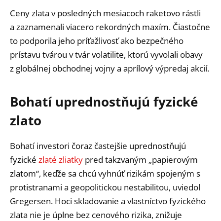
Ceny zlata v posledných mesiacoch raketovo rástli
a zaznamenali viacero rekordných maxím. Čiastočne
to podporila jeho príťažlivosť ako bezpečného
prístavu tvárou v tvár volatilite, ktorú vyvolali obavy
z globálnej obchodnej vojny a aprílový výpredaj akcií.
Bohatí uprednostňujú fyzické
zlato
Bohatí investori čoraz častejšie uprednostňujú
fyzické
zlaté zliatky
pred takzvaným „papierovým
zlatom“, keďže sa chcú vyhnúť rizikám spojeným s
protistranami a geopolitickou nestabilitou, uviedol
Gregersen. Hoci skladovanie a vlastníctvo fyzického
zlata nie je úplne bez cenového rizika, znižuje