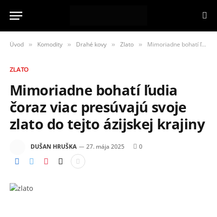
Úvod
Komodity
Drahé kovy
Zlato
Mimoriadne bohatí ľudia čoraz viac presúvajú svoje zlato do tejto ázijskej krajiny
»
»
»
»
ZLATO
Mimoriadne bohatí ľudia
čoraz viac presúvajú svoje
zlato do tejto ázijskej krajiny
DUŠAN HRUŠKA
27. mája 2025
0