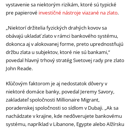
vystavenie sa niektorým rizikám, ktoré sú typické
pre papierové
investičné nástroje viazané na zlato
.
„Niektorí držitelia fyzických drahých kovov sa
obávajú ukladať zlato v rámci bankového systému,
dokonca aj v alokovanej forme, preto uprednostňujú
držbu zlata u subjektov, ktoré nie sú bankami,“
povedal hlavný trhový stratég Svetovej rady pre zlato
John Reade.
Kľúčovým faktorom je aj nedostatok dôvery v
niektoré domáce banky, povedal Jeremy Savory,
zakladateľ spoločnosti Millionaire Migrant,
poradenskej spoločnosti so sídlom v Dubaji. „Ak sa
nachádzate v krajine, kde nedôverujete bankovému
systému, napríklad v Libanone, Egypte alebo Alžírsku