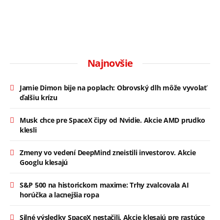
Najnovšie
Jamie Dimon bije na poplach: Obrovský dlh môže vyvolať
ďalšiu krízu
Musk chce pre SpaceX čipy od Nvidie. Akcie AMD prudko
klesli
Zmeny vo vedení DeepMind zneistili investorov. Akcie
Googlu klesajú
S&P 500 na historickom maxime: Trhy zvalcovala AI
horúčka a lacnejšia ropa
Silné výsledky SpaceX nestačili. Akcie klesajú pre rastúce