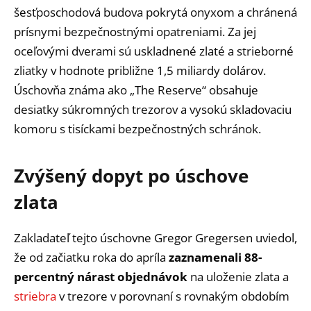
šesťposchodová budova pokrytá onyxom a chránená
prísnymi bezpečnostnými opatreniami. Za jej
oceľovými dverami sú uskladnené zlaté a strieborné
zliatky v hodnote približne 1,5 miliardy dolárov.
Úschovňa známa ako „The Reserve“ obsahuje
desiatky súkromných trezorov a vysokú skladovaciu
komoru s tisíckami bezpečnostných schránok.
Zvýšený dopyt po úschove
zlata
Zakladateľ tejto úschovne Gregor Gregersen uviedol,
že od začiatku roka do apríla
zaznamenali 88-
percentný nárast objednávok
na uloženie zlata a
striebra
v trezore v porovnaní s rovnakým obdobím