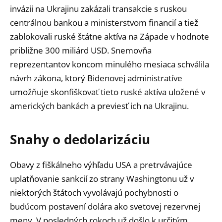
invázii na Ukrajinu zakázali transakcie s ruskou
centrálnou bankou a ministerstvom financií a tiež
zablokovali ruské štátne aktíva na Západe v hodnote
približne 300 miliárd USD. Snemovňa
reprezentantov koncom minulého mesiaca schválila
návrh zákona, ktorý Bidenovej administratíve
umožňuje skonfiškovať tieto ruské aktíva uložené v
amerických bankách a previesť ich na Ukrajinu.
Snahy o dedolarizáciu
Obavy z fiškálneho výhľadu USA a pretrvávajúce
uplatňovanie sankcií zo strany Washingtonu už v
niektorých štátoch vyvolávajú pochybnosti o
budúcom postavení dolára ako svetovej rezervnej
meny. V posledných rokoch už došlo k určitým