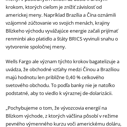
krokom, ktorých cieľom je znížiť závislosť od
americkej meny. Napríklad Brazília a Čína oznámili
vzájomné zúčtovanie vo svojich menách, krajiny
Blízkeho východu vyvážajúce energie začali prijímať
renminbi ako platidlo a štáty BRICS vyvinuli snahu o
vytvorenie spoločnej meny.
Wells Fargo ale význam týchto krokov bagatelizuje a
uvádza, že obchodné vzťahy medzi Čínou a Brazíliou
majú hodnotu len približne 0,40 % celkového
svetového obchodu. To podľa banky nie je natoľko
podstatné, aby to viedlo k výraznej de-dolarizácii.
„Pochybujeme o tom, že vývozcovia energií na
Blízkom východe, z ktorých väčšina pôsobí v režime
pevného výmenného kurzu voči americkému doláru,