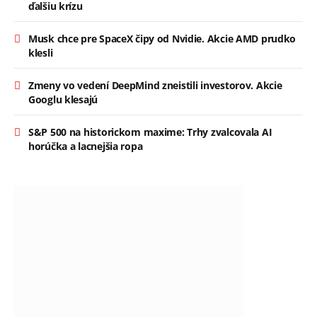
ďalšiu krízu
Musk chce pre SpaceX čipy od Nvidie. Akcie AMD prudko
klesli
Zmeny vo vedení DeepMind zneistili investorov. Akcie
Googlu klesajú
S&P 500 na historickom maxime: Trhy zvalcovala AI
horúčka a lacnejšia ropa