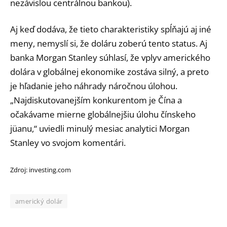
nezávislou centrálnou bankou).
Aj keď dodáva, že tieto charakteristiky spĺňajú aj iné
meny, nemyslí si, že doláru zoberú tento status. Aj
banka Morgan Stanley súhlasí, že vplyv amerického
dolára v globálnej ekonomike zostáva silný, a preto
je hľadanie jeho náhrady náročnou úlohou.
„Najdiskutovanejším konkurentom je Čína a
očakávame mierne globálnejšiu úlohu čínskeho
jüanu,“ uviedli minulý mesiac analytici Morgan
Stanley vo svojom komentári.
Zdroj: investing.com
americký dolár