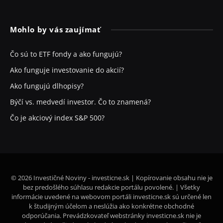
Mohlo by vás zaujímať
Čo sú to ETF fondy a ako fungujú?
Ako funguje investovanie do akcií?
Ako fungujú dlhopisy?
Býčí vs. medvedí investor. Čo to znamená?
Čo je akciový index S&P 500?
© 2026 Investičné Noviny - investicne.sk | Kopírovanie obsahu nie je
bez predošlého súhlasu redakcie portálu povolené. | Všetky
informácie uvedené na webovom portáli investicne.sk sú určené len
k študijným účelom a neslúžia ako konkrétne obchodné
odporúčania. Prevádzkovateľ webstránky investicne.sk nie je