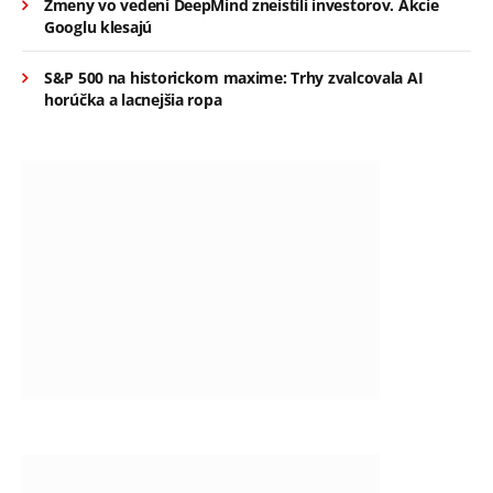
Zmeny vo vedení DeepMind zneistili investorov. Akcie
Googlu klesajú
S&P 500 na historickom maxime: Trhy zvalcovala AI
horúčka a lacnejšia ropa