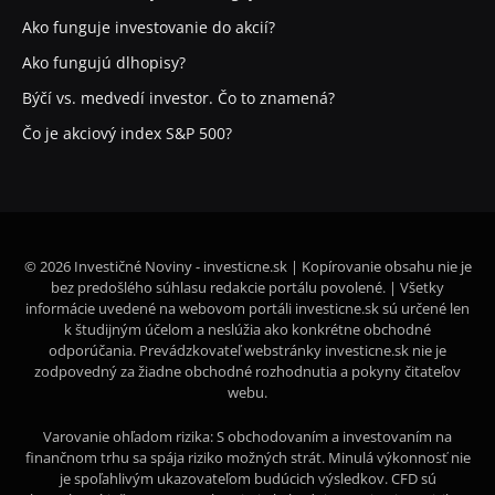
Ako funguje investovanie do akcií?
Ako fungujú dlhopisy?
Býčí vs. medvedí investor. Čo to znamená?
Čo je akciový index S&P 500?
© 2026 Investičné Noviny - investicne.sk | Kopírovanie obsahu nie je
bez predošlého súhlasu redakcie portálu povolené. | Všetky
informácie uvedené na webovom portáli investicne.sk sú určené len
k študijným účelom a neslúžia ako konkrétne obchodné
odporúčania. Prevádzkovateľ webstránky investicne.sk nie je
zodpovedný za žiadne obchodné rozhodnutia a pokyny čitateľov
webu.
Varovanie ohľadom rizika: S obchodovaním a investovaním na
finančnom trhu sa spája riziko možných strát. Minulá výkonnosť nie
je spoľahlivým ukazovateľom budúcich výsledkov. CFD sú