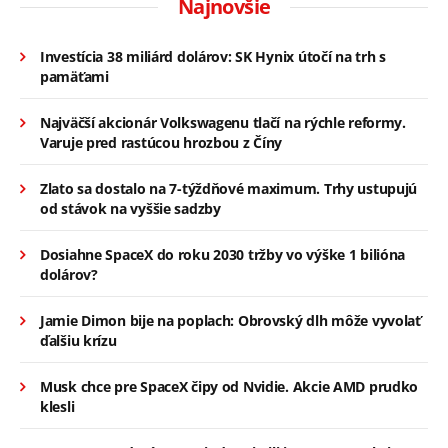
Najnovšie
Investícia 38 miliárd dolárov: SK Hynix útočí na trh s
pamäťami
Najväčší akcionár Volkswagenu tlačí na rýchle reformy.
Varuje pred rastúcou hrozbou z Číny
Zlato sa dostalo na 7-týždňové maximum. Trhy ustupujú
od stávok na vyššie sadzby
Dosiahne SpaceX do roku 2030 tržby vo výške 1 bilióna
dolárov?
Jamie Dimon bije na poplach: Obrovský dlh môže vyvolať
ďalšiu krízu
Musk chce pre SpaceX čipy od Nvidie. Akcie AMD prudko
klesli