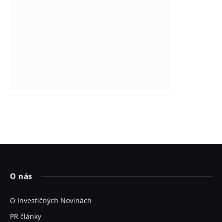
O nás
O Investičných Novinách
PR články