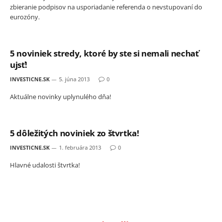
zbieranie podpisov na usporiadanie referenda o nevstupovaní do
eurozóny.
5 noviniek stredy, ktoré by ste si nemali nechať
ujsť!
INVESTICNE.SK
5. júna 2013
0
Aktuálne novinky uplynulého dňa!
5 dôležitých noviniek zo štvrtka!
INVESTICNE.SK
1. februára 2013
0
Hlavné udalosti štvrtka!