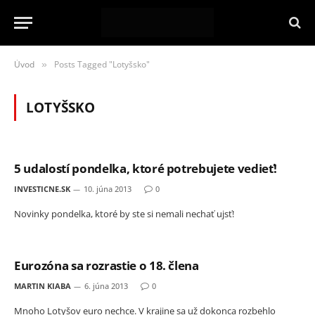
Úvod
Posts Tagged "Lotyšsko"
»
LOTYŠSKO
5 udalostí pondelka, ktoré potrebujete vedieť!
INVESTICNE.SK
10. júna 2013
0
Novinky pondelka, ktoré by ste si nemali nechať ujsť!
Eurozóna sa rozrastie o 18. člena
MARTIN KIABA
6. júna 2013
0
Mnoho Lotyšov euro nechce. V krajine sa už dokonca rozbehlo