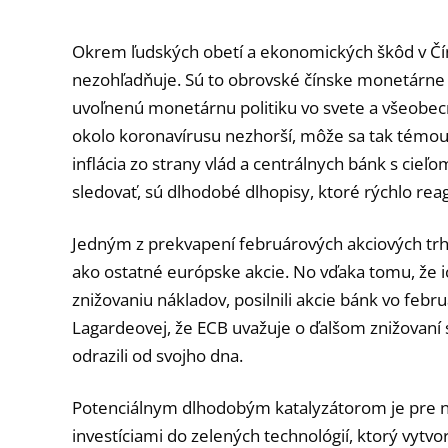
Okrem ľudských obetí a ekonomických škôd v Číne 
nezohľadňuje. Sú to obrovské čínske monetárne a
uvoľnenú monetárnu politiku vo svete a všeobecne 
okolo koronavírusu nezhorší, môže sa tak témou t
inflácia zo strany vlád a centrálnych bánk s cie
sledovať, sú dlhodobé dlhopisy, ktoré rýchlo re
Jedným z prekvapení februárových akciových trho
ako ostatné európske akcie. No vďaka tomu, že i
znižovaniu nákladov, posilnili akcie bánk vo febr
Lagardeovej, že ECB uvažuje o ďalšom znižovaní
odrazili od svojho dna.
Potenciálnym dlhodobým katalyzátorom je pre n
investíciami do zelených technológií, ktorý vytv