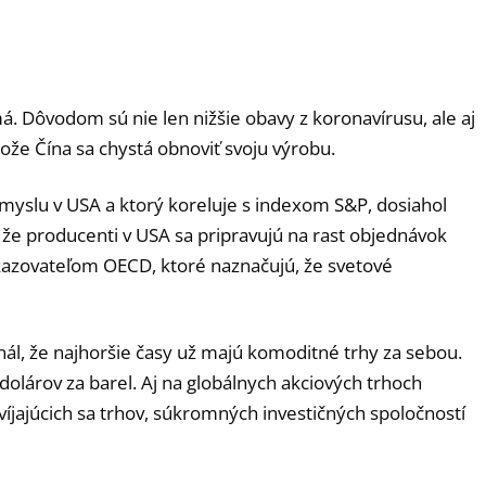
. Dôvodom sú nie len nižšie obavy z koronavírusu, ale aj
ože Čína sa chystá obnoviť svoju výrobu.
myslu v USA a ktorý koreluje s indexom S&P, dosiahol
 že producenti v USA sa pripravujú na rast objednávok
ukazovateľom OECD, ktoré naznačujú, že svetové
nál, že najhoršie časy už majú komoditné trhy za sebou.
olárov za barel. Aj na globálnych akciových trhoch
íjajúcich sa trhov, súkromných investičných spoločností