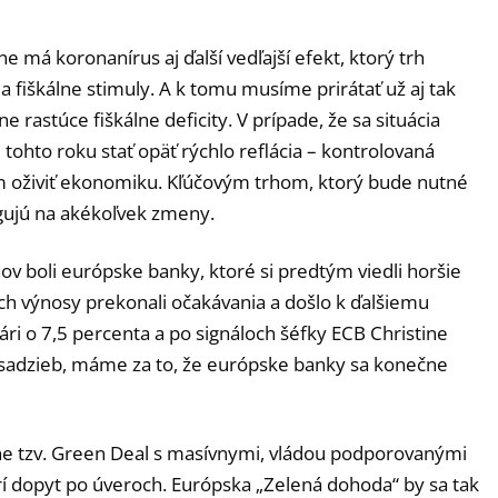
má koronanírus aj ďalší vedľajší efekt, ktorý trh
 fiškálne stimuly. A k tomu musíme prirátať už aj tak
rastúce fiškálne deficity. V prípade, že sa situácia
ohto roku stať opäť rýchlo reflácia – kontrolovaná
ľom oživiť ekonomiku. Kľúčovým trhom, ktorý bude nutné
agujú na akékoľvek zmeny.
v boli európske banky, ktoré si predtým viedli horšie
ch výnosy prekonali očakávania a došlo k ďalšiemu
uári o 7,5 percenta a po signáloch šéfky ECB Christine
 sadzieb, máme za to, že európske banky sa konečne
e tzv. Green Deal s masívnymi, vládou podporovanými
orí dopyt po úveroch. Európska „Zelená dohoda“ by sa tak