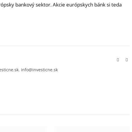
ópsky bankový sektor. Akcie európskych bánk si teda
Facebo
In
esticne.sk. info@investicne.sk