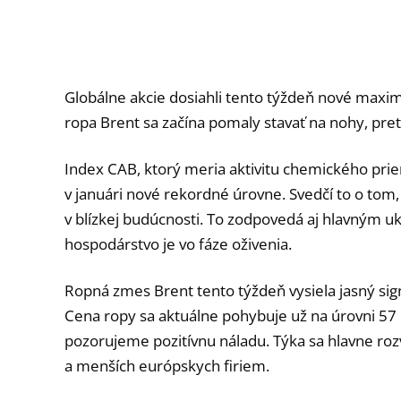
Globálne akcie dosiahli tento týždeň nové maximá
ropa Brent sa začína pomaly stavať na nohy, pret
Index CAB, ktorý meria aktivitu chemického prie
v januári nové rekordné úrovne. Svedčí to o tom,
v blízkej budúcnosti. To zodpovedá aj hlavným 
hospodárstvo je vo fáze oživenia.
Ropná zmes Brent tento týždeň vysiela jasný sig
Cena ropy sa aktuálne pohybuje už na úrovni 57 d
pozorujeme pozitívnu náladu. Týka sa hlavne rozv
a menších európskych firiem.