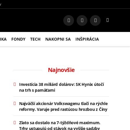
V
Facebook
Instagram
RSS
IKA
FONDY
TECH
NAKOPNI SA
INŠPIRÁCIA
Najnovšie
Investícia 38 miliárd dolárov: SK Hynix útočí
na trh s pamäťami
Najväčší akcionár Volkswagenu tlačí na rýchle
reformy. Varuje pred rastúcou hrozbou z Číny
Zlato sa dostalo na 7-týždňové maximum.
Trhy ustupujú od stávok na vyššie sadzby