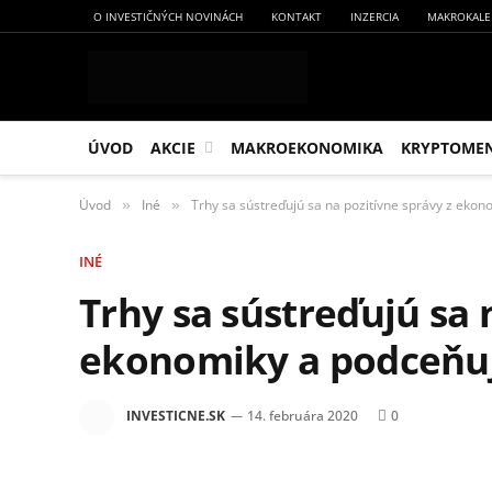
O INVESTIČNÝCH NOVINÁCH
KONTAKT
INZERCIA
MAKROKALE
ÚVOD
AKCIE
MAKROEKONOMIKA
KRYPTOME
Úvod
Iné
Trhy sa sústreďujú sa na pozitívne správy z eko
»
»
INÉ
Trhy sa sústreďujú sa 
ekonomiky a podceňuj
INVESTICNE.SK
14. februára 2020
0