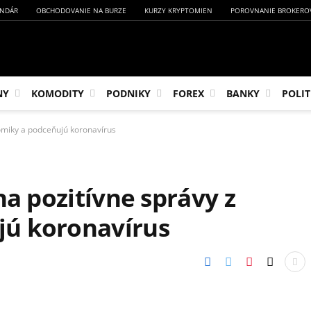
NDÁR
OBCHODOVANIE NA BURZE
KURZY KRYPTOMIEN
POROVNANIE BROKERO
NY
KOMODITY
PODNIKY
FOREX
BANKY
POLIT
nomiky a podceňujú koronavírus
na pozitívne správy z
ú koronavírus