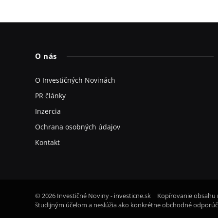
O nás
O Investičných Novinách
PR články
Inzercia
Ochrana osobných údajov
Kontakt
© 2026 Investičné Noviny - investicne.sk | Kopírovanie obsahu 
študijným účelom a neslúžia ako konkrétne obchodné odporúča