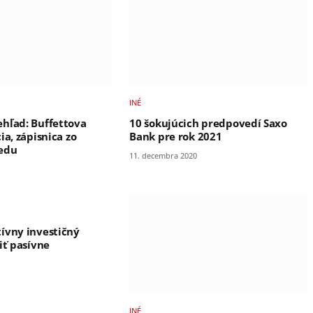
INÉ
hľad: Buffettova
10 šokujúcich predpovedí Saxo
ia, zápisnica zo
Bank pre rok 2021
Fedu
11. decembra 2020
ívny investičný
iť pasívne
INÉ