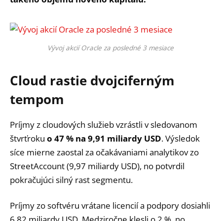
Vývoj akcií Oracle za posledné 3 mesiace
Cloud rastie dvojciferným
tempom
Príjmy z cloudových služieb vzrástli v sledovanom
štvrťroku
o 47 % na 9,91 miliardy USD
. Výsledok
síce mierne zaostal za očakávaniami analytikov zo
StreetAccount (9,97 miliardy USD), no potvrdil
pokračujúci silný rast segmentu.
Príjmy zo softvéru vrátane licencií a podpory dosiahli
6,82 miliardy USD. Medziročne klesli o 2 %, no