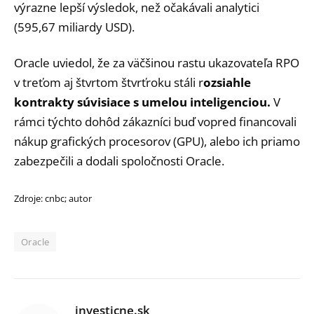
výrazne lepší výsledok, než očakávali analytici
(595,67 miliardy USD).
Oracle uviedol, že za väčšinou rastu ukazovateľa RPO
v treťom aj štvrtom štvrťroku stáli r
ozsiahle
kontrakty súvisiace s umelou inteligenciou.
V
rámci týchto dohôd zákazníci buď vopred financovali
nákup grafických procesorov (GPU), alebo ich priamo
zabezpečili a dodali spoločnosti Oracle.
Zdroje: cnbc; autor
Oracle
investicne.sk