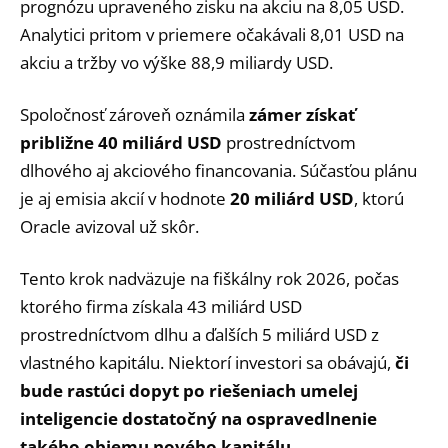
prognózu upraveného zisku na akciu na 8,05 USD.
Analytici pritom v priemere očakávali 8,01 USD na
akciu a tržby vo výške 88,9 miliardy USD.
Spoločnosť zároveň oznámila
zámer získať
približne 40 miliárd USD
prostredníctvom
dlhového aj akciového financovania. Súčasťou plánu
je aj emisia akcií v hodnote
20 miliárd USD
, ktorú
Oracle avizoval už skôr.
Tento krok nadväzuje na fiškálny rok 2026, počas
ktorého firma získala 43 miliárd USD
prostredníctvom dlhu a ďalších 5 miliárd USD z
vlastného kapitálu. Niektorí investori sa obávajú,
či
bude rastúci dopyt po riešeniach umelej
inteligencie dostatočný na ospravedlnenie
takého objemu nového kapitálu.