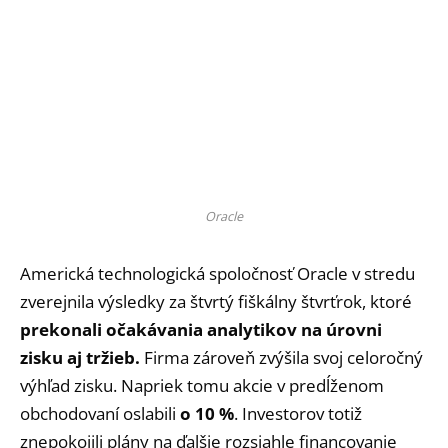
Oracle
Americká technologická spoločnosť Oracle v stredu
zverejnila výsledky za štvrtý fiškálny štvrťrok, ktoré
prekonali očakávania analytikov na úrovni
zisku aj tržieb.
Firma zároveň zvýšila svoj celoročný
výhľad zisku. Napriek tomu akcie v predĺženom
obchodovaní oslabili
o 10 %
. Investorov totiž
znepokojili plány na ďalšie rozsiahle financovanie