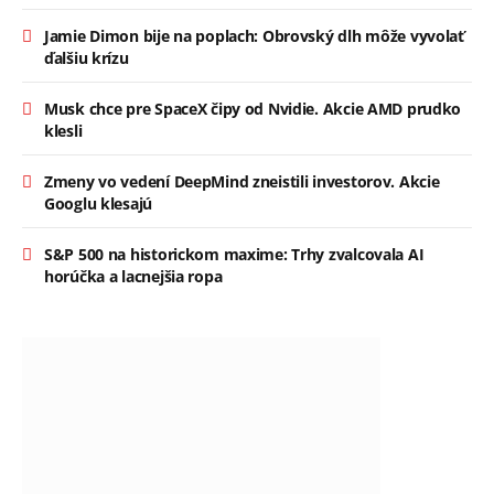
Jamie Dimon bije na poplach: Obrovský dlh môže vyvolať
ďalšiu krízu
Musk chce pre SpaceX čipy od Nvidie. Akcie AMD prudko
klesli
Zmeny vo vedení DeepMind zneistili investorov. Akcie
Googlu klesajú
S&P 500 na historickom maxime: Trhy zvalcovala AI
horúčka a lacnejšia ropa