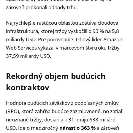
zároveň prekonali odhady trhu.
Najrýchlejšie rastúcou oblasťou zostáva cloudová
infraštruktúra, ktorej tržby vyskočili o 93 % na 5,8
miliardy USD. Pre porovnanie, trhový líder Amazon
Web Services vykázal v marcovom štvrťroku tržby
37,59 miliardy USD.
Rekordný objem budúcich
kontraktov
Hodnota budúcich záväzkov z podpísaných zmlúv
(RPO), ktorá zahŕňa budúce zazmluvnené, no zatiaľ
neuznané tržby, dosiahla k 31. máju 638 miliárd
USD. Ide o medziročný
nárast o 363 %
a zároveň