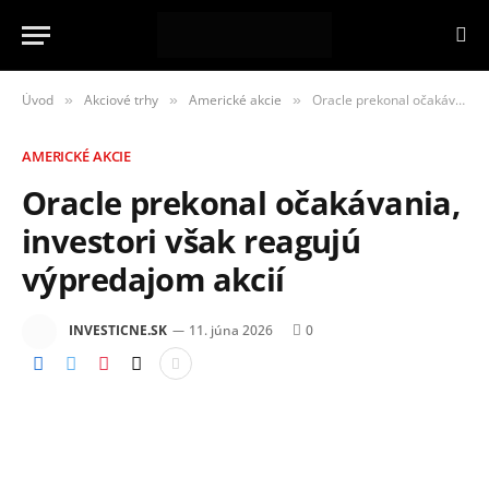
Úvod
Akciové trhy
Americké akcie
Oracle prekonal očakávania, investori však reagujú výpredajom akcií
»
»
»
AMERICKÉ AKCIE
Oracle prekonal očakávania,
investori však reagujú
výpredajom akcií
INVESTICNE.SK
11. júna 2026
0