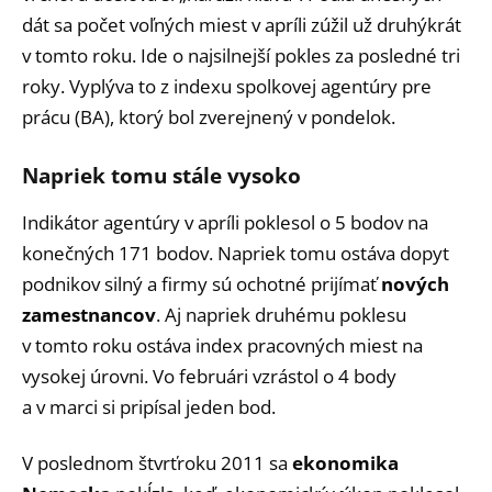
dát sa počet voľných miest v apríli zúžil už druhýkrát
v tomto roku. Ide o najsilnejší pokles za posledné tri
roky. Vyplýva to z indexu spolkovej agentúry pre
prácu (BA), ktorý bol zverejnený v pondelok.
Napriek tomu stále vysoko
Indikátor agentúry v apríli poklesol o 5 bodov na
konečných 171 bodov. Napriek tomu ostáva dopyt
podnikov silný a firmy sú ochotné prijímať
nových
zamestnancov
. Aj napriek druhému poklesu
v tomto roku ostáva index pracovných miest na
vysokej úrovni. Vo februári vzrástol o 4 body
a v marci si pripísal jeden bod.
V poslednom štvrťroku 2011 sa
ekonomika