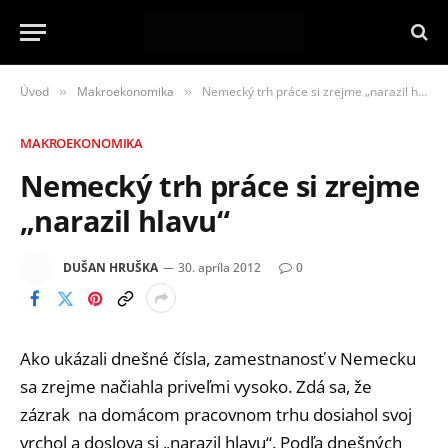
Úvod
Makroekonomika
Nemecký trh práce si zrejme „narazil hlavu“
»
»
MAKROEKONOMIKA
Nemecký trh práce si zrejme
„narazil hlavu“
DUŠAN HRUŠKA
30. apríla 2012
0
Ako ukázali dnešné čísla, zamestnanosť v Nemecku
sa zrejme načiahla priveľmi vysoko. Zdá sa, že
zázrak na domácom pracovnom trhu dosiahol svoj
vrchol a doslova si „narazil hlavu“. Podľa dnešných