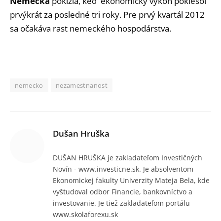
Nemecka
pokĺzla, keď ekonomický výkon poklesol
prvýkrát za posledné tri roky. Pre prvý kvartál 2012
sa očakáva rast nemeckého hospodárstva.
nemecko
nezamestnanost
Dušan Hruška
DUŠAN HRUŠKA je zakladateľom Investičných
Novín - www.investicne.sk. Je absolventom
Ekonomickej fakulty Univerzity Mateja Bela, kde
vyštudoval odbor Financie, bankovníctvo a
investovanie. Je tiež zakladateľom portálu
www.skolaforexu.sk