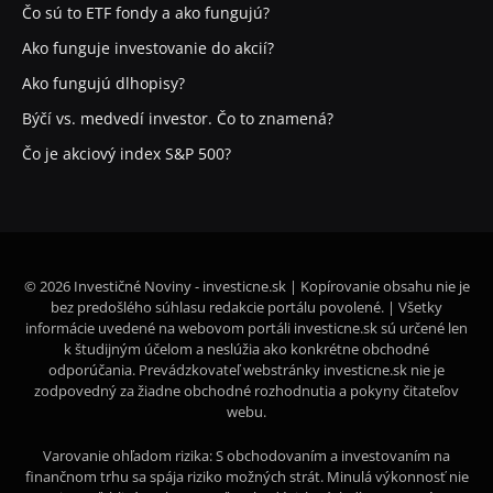
Čo sú to ETF fondy a ako fungujú?
Ako funguje investovanie do akcií?
Ako fungujú dlhopisy?
Býčí vs. medvedí investor. Čo to znamená?
Čo je akciový index S&P 500?
© 2026 Investičné Noviny - investicne.sk | Kopírovanie obsahu nie je
bez predošlého súhlasu redakcie portálu povolené. | Všetky
informácie uvedené na webovom portáli investicne.sk sú určené len
k študijným účelom a neslúžia ako konkrétne obchodné
odporúčania. Prevádzkovateľ webstránky investicne.sk nie je
zodpovedný za žiadne obchodné rozhodnutia a pokyny čitateľov
webu.
Varovanie ohľadom rizika: S obchodovaním a investovaním na
finančnom trhu sa spája riziko možných strát. Minulá výkonnosť nie