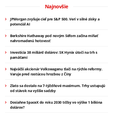
Najnovšie
JPMorgan zvyšuje cieľ pre S&P 500. Verí v silné zisky a
potenciál AI
Berkshire Hathaway pod novým šéfom začína míňať
nahromadenú hotovosť
Investícia 38 miliárd dolárov: SK Hynix útočí na trh s
pamäťami
Najväčší akcionár Volkswagenu tlačí na rýchle reformy.
Varuje pred rastúcou hrozbou z Číny
Zlato sa dostalo na 7-týždňové maximum. Trhy ustupujú
od stávok na vyššie sadzby
Dosiahne SpaceX do roku 2030 tržby vo výške 1 bilióna
dolárov?