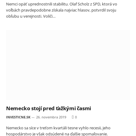
Nemci opäť uprednostnili stabilitu. Olaf Scholz z SPD, ktorá vo
voľbách pravdepodobne získala najviac hlasov, potvrdil svoju
obľubu u verejnosti. Voliči…
Nemecko stojí pred ťažkými časmi
INVESTICNE.SK
26. novembra 2019
0
Nemecko sa síce v treťom kvartáli tesne vyhlo recesii, jeho
hospodárstvo je však odsúdené na ďalšie spomaľovanie.