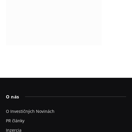
O nás
O Investičných Novinách
PR články
Inzercia