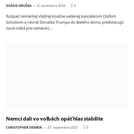
DUŠAN HRUŠKA
8. novembra 2024
0
Rozpad nemeckej vládnej koalície vedenej kancelárom Olafom
Scholzom a návrat Donalda Trumpa do Bieleho domu predstavujú
nové riziká pre nemeckú…
Nemci dali vo voľbách opäť hlas stabilite
CHRISTOPHER DEMBIK
27. septembra 2021
0