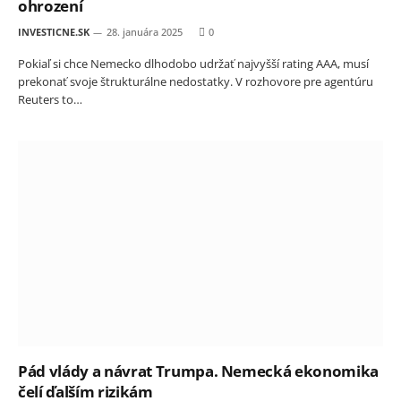
ohrození
INVESTICNE.SK
28. januára 2025
0
Pokiaľ si chce Nemecko dlhodobo udržať najvyšší rating AAA, musí
prekonať svoje štrukturálne nedostatky. V rozhovore pre agentúru
Reuters to…
Pád vlády a návrat Trumpa. Nemecká ekonomika
čelí ďalším rizikám