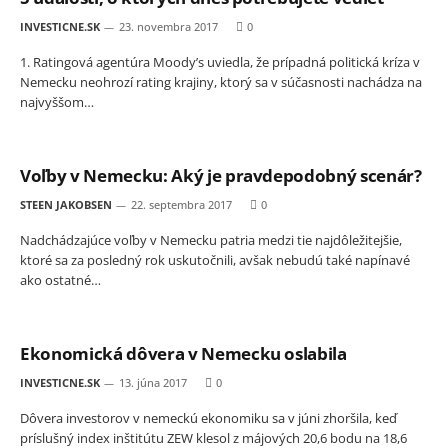
INVESTICNE.SK
23. novembra 2017
0
1. Ratingová agentúra Moody’s uviedla, že prípadná politická kríza v
Nemecku neohrozí rating krajiny, ktorý sa v súčasnosti nachádza na
najvyššom…
Voľby v Nemecku: Aký je pravdepodobný scenár?
STEEN JAKOBSEN
22. septembra 2017
0
Nadchádzajúce voľby v Nemecku patria medzi tie najdôležitejšie,
ktoré sa za posledný rok uskutočnili, avšak nebudú také napínavé
ako ostatné…
Ekonomická dôvera v Nemecku oslabila
INVESTICNE.SK
13. júna 2017
0
Dôvera investorov v nemeckú ekonomiku sa v júni zhoršila, keď
príslušný index inštitútu ZEW klesol z májových 20,6 bodu na 18,6