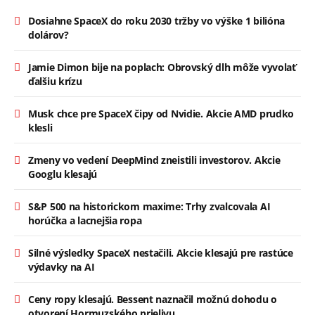
Dosiahne SpaceX do roku 2030 tržby vo výške 1 bilióna
dolárov?
Jamie Dimon bije na poplach: Obrovský dlh môže vyvolať
ďalšiu krízu
Musk chce pre SpaceX čipy od Nvidie. Akcie AMD prudko
klesli
Zmeny vo vedení DeepMind zneistili investorov. Akcie
Googlu klesajú
S&P 500 na historickom maxime: Trhy zvalcovala AI
horúčka a lacnejšia ropa
Silné výsledky SpaceX nestačili. Akcie klesajú pre rastúce
výdavky na AI
Ceny ropy klesajú. Bessent naznačil možnú dohodu o
otvorení Hormuzského prielivu