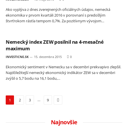
Ako vyplýva z dnes zverejnených oficiálnych údajov, nemecká
ekonomika v prvom kvartáli 2016 v porovnaní s predošlým
štvrťrokom rástla tempom 0,7%. Za pozitívnym vývojom…
Nemecký index ZEW posilnil na 4-mesačné
maximum
INVESTICNE.SK
15. decembra 2015
0
Ekonomický sentiment v Nemecku sa v decembri prekvapivo zlepšil.
Najdôležitejší nemecký ekonomický indikátor ZEW sa v decembri
zvýšil o 5,7 bodu na 16,1 bodu,…
Next
…
1
2
3
9
Najnovšie