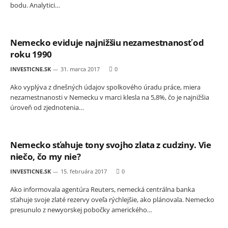
bodu. Analytici…
Nemecko eviduje najnižšiu nezamestnanosť od
roku 1990
INVESTICNE.SK
31. marca 2017
0
Ako vyplýva z dnešných údajov spolkového úradu práce, miera
nezamestnanosti v Nemecku v marci klesla na 5,8%, čo je najnižšia
úroveň od zjednotenia…
Nemecko sťahuje tony svojho zlata z cudziny. Vie
niečo, čo my nie?
INVESTICNE.SK
15. februára 2017
0
Ako informovala agentúra Reuters, nemecká centrálna banka
sťahuje svoje zlaté rezervy oveľa rýchlejšie, ako plánovala. Nemecko
presunulo z newyorskej pobočky amerického…