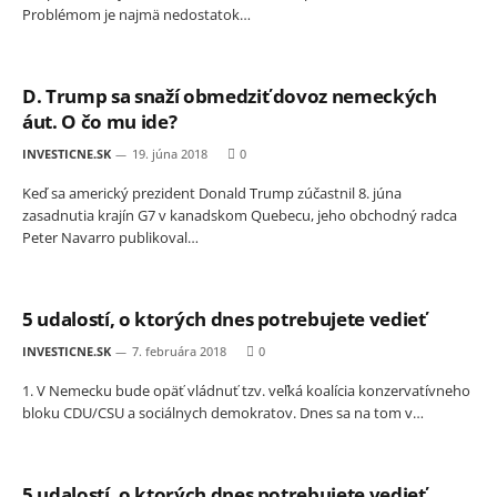
Problémom je najmä nedostatok…
D. Trump sa snaží obmedziť dovoz nemeckých
áut. O čo mu ide?
INVESTICNE.SK
19. júna 2018
0
Keď sa americký prezident Donald Trump zúčastnil 8. júna
zasadnutia krajín G7 v kanadskom Quebecu, jeho obchodný radca
Peter Navarro publikoval…
5 udalostí, o ktorých dnes potrebujete vedieť
INVESTICNE.SK
7. februára 2018
0
1. V Nemecku bude opäť vládnuť tzv. veľká koalícia konzervatívneho
bloku CDU/CSU a sociálnych demokratov. Dnes sa na tom v…
5 udalostí, o ktorých dnes potrebujete vedieť