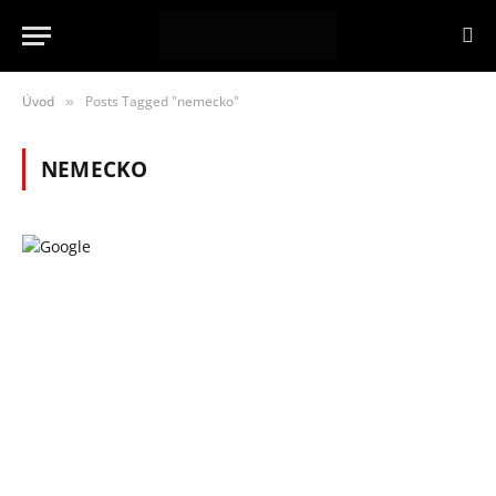
Úvod
Posts Tagged "nemecko"
»
NEMECKO