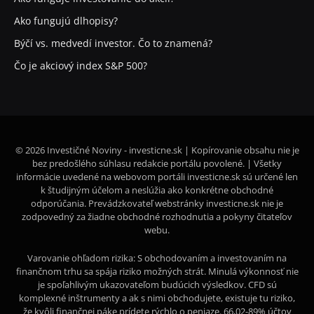
Ako fungujú dlhopisy?
Býčí vs. medvedí investor. Čo to znamená?
Čo je akciový index S&P 500?
© 2026 Investičné Noviny - investicne.sk | Kopírovanie obsahu nie je
bez predošlého súhlasu redakcie portálu povolené. | Všetky
informácie uvedené na webovom portáli investicne.sk sú určené len
k študijným účelom a neslúžia ako konkrétne obchodné
odporúčania. Prevádzkovateľ webstránky investicne.sk nie je
zodpovedný za žiadne obchodné rozhodnutia a pokyny čitateľov
webu.
Varovanie ohľadom rizika: S obchodovaním a investovaním na
finančnom trhu sa spája riziko možných strát. Minulá výkonnosť nie
je spoľahlivým ukazovateľom budúcich výsledkov. CFD sú
komplexné inštrumenty a ak s nimi obchodujete, existuje tu riziko,
že kvôli finančnej páke prídete rýchlo o peniaze. 66,02-89% účtov