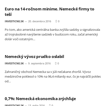
Euro na 14-ročnom minime. Nemecké firmy to
teší
INVESTICNE.SK
20. decembra 2016
0
Po tom, ako americká centrálna banka zvýšila sadzby a signalizovala
až trojnásobné navýšenie sadzieb v budúcom roku, začal americký
dolár voči ostatným…
Nemecký vývoz prudko oslabil
INVESTICNE.SK
9. septembra 2016
0
Zahraničný obchod Nemecka sa v júli nečakane zhoršil. Vývoz
medziročne poklesol o 10% na 96,4 miliardy eur, čo je najväčší pokles
od…
0,7%: Nemecká ekonomika zrýchľuje
INVESTICNE.SK
13. mája 2016
0