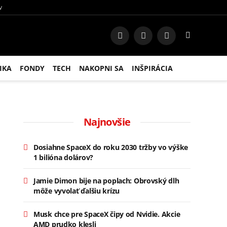
V
Facebook
Instagram
RSS
IKA
FONDY
TECH
NAKOPNI SA
INŠPIRÁCIA
Najnovšie
Dosiahne SpaceX do roku 2030 tržby vo výške
1 bilióna dolárov?
Jamie Dimon bije na poplach: Obrovský dlh
môže vyvolať ďalšiu krízu
Musk chce pre SpaceX čipy od Nvidie. Akcie
AMD prudko klesli