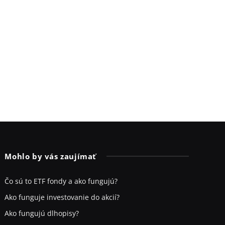
Mohlo by vás zaujímať
Čo sú to ETF fondy a ako fungujú?
Ako funguje investovanie do akcií?
Ako fungujú dlhopisy?