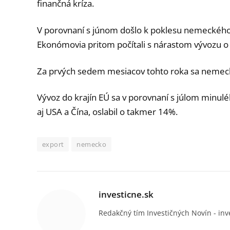
finančná kríza.
V porovnaní s júnom došlo k poklesu nemeckého e
Ekonómovia pritom počítali s nárastom vývozu o
Za prvých sedem mesiacov tohto roka sa nemecký
Vývoz do krajín EÚ sa v porovnaní s júlom minulé
aj USA a Čína, oslabil o takmer 14%.
export
nemecko
investicne.sk
Redakčný tím Investičných Novín - inv