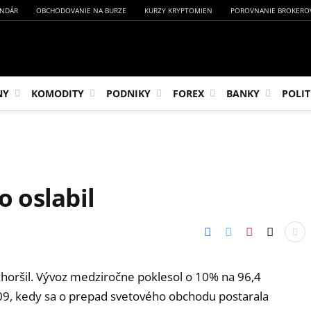
NDÁR
OBCHODOVANIE NA BURZE
KURZY KRYPTOMIEN
POROVNANIE BROKERO
NY
KOMODITY
PODNIKY
FOREX
BANKY
POLIT
 oslabil
horšil. Vývoz medziročne poklesol o 10% na 96,4
2009, kedy sa o prepad svetového obchodu postarala