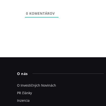
0
KOMENTÁROV
O nás
O Investičných Novinách
PR články
Inzercia