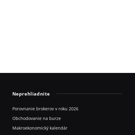
Neprehliadnite
Porovnanie brokerov v roku 2026
Obchodovanie na burze
Makroekonomický kalendár