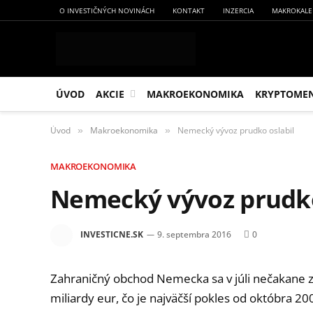
O INVESTIČNÝCH NOVINÁCH
KONTAKT
INZERCIA
MAKROKALE
ÚVOD
AKCIE
MAKROEKONOMIKA
KRYPTOME
Úvod
Makroekonomika
Nemecký vývoz prudko oslabil
»
»
MAKROEKONOMIKA
Nemecký vývoz prudko
INVESTICNE.SK
9. septembra 2016
0
Zahraničný obchod Nemecka sa v júli nečakane z
miliardy eur, čo je najväčší pokles od októbra 