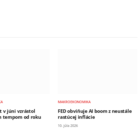
KA
MAKROEKONOMIKA
 v júni vzrástol
FED obviňuje AI boom z neustále
ím tempom od roku
rastúcej inflácie
10. júla 2026