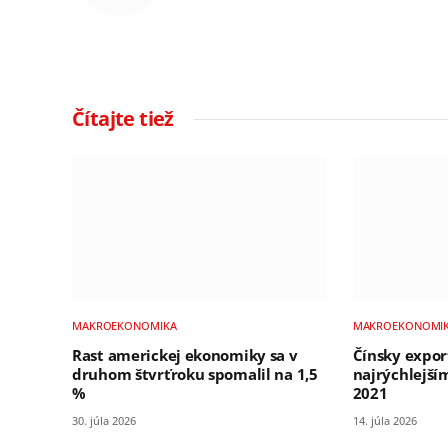
Čítajte tiež
MAKROEKONOMIKA
MAKROEKONOMI
Rast americkej ekonomiky sa v
Čínsky export
druhom štvrťroku spomalil na 1,5
najrýchlejš
%
2021
30. júla 2026
14. júla 2026