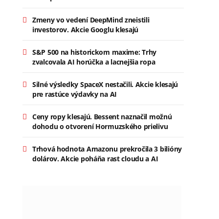
Zmeny vo vedení DeepMind zneistili
investorov. Akcie Googlu klesajú
S&P 500 na historickom maxime: Trhy
zvalcovala AI horúčka a lacnejšia ropa
Silné výsledky SpaceX nestačili. Akcie klesajú
pre rastúce výdavky na AI
Ceny ropy klesajú. Bessent naznačil možnú
dohodu o otvorení Hormuzského prielivu
Trhová hodnota Amazonu prekročila 3 bilióny
dolárov. Akcie poháňa rast cloudu a AI
ok
stagram