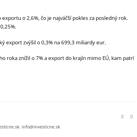
xportu o 2,6%, čo je najväčší pokles za posledný rok.
 0,25%.
 export zvýšil o 0,3% na 699,3 miliardy eur.
ho roka znížil o 7% a export do krajín mimo EÚ, kam patrí
Facebo
In
esticne.sk. info@investicne.sk