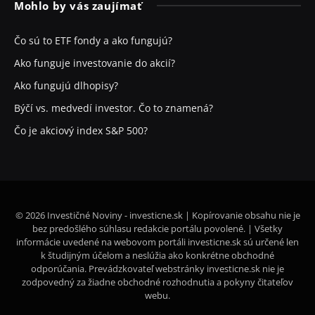
Mohlo by vás zaujímať
Čo sú to ETF fondy a ako fungujú?
Ako funguje investovanie do akcií?
Ako fungujú dlhopisy?
Býčí vs. medvedí investor. Čo to znamená?
Čo je akciový index S&P 500?
© 2026 Investičné Noviny - investicne.sk | Kopírovanie obsahu nie je
bez predošlého súhlasu redakcie portálu povolené. | Všetky
informácie uvedené na webovom portáli investicne.sk sú určené len
k študijným účelom a neslúžia ako konkrétne obchodné
odporúčania. Prevádzkovateľ webstránky investicne.sk nie je
zodpovedný za žiadne obchodné rozhodnutia a pokyny čitateľov
webu.