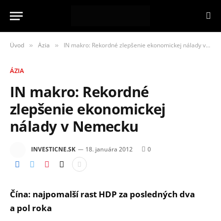
Úvod
Ázia
IN makro: Rekordné zlepšenie ekonomickej nálady v Nemecku
»
»
ÁZIA
IN makro: Rekordné
zlepšenie ekonomickej
nálady v Nemecku
INVESTICNE.SK
18. januára 2012
0
Čína: najpomalší rast HDP za posledných dva
a pol roka