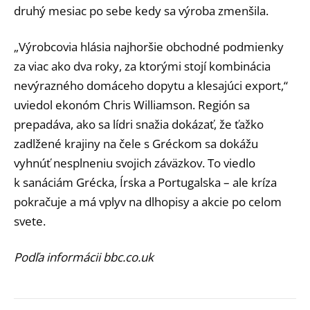
druhý mesiac po sebe kedy sa výroba zmenšila.
„Výrobcovia hlásia najhoršie obchodné podmienky
za viac ako dva roky, za ktorými stojí kombinácia
nevýrazného domáceho dopytu a klesajúci export,“
uviedol ekonóm Chris Williamson. Región sa
prepadáva, ako sa lídri snažia dokázať, že ťažko
zadlžené krajiny na čele s Gréckom sa dokážu
vyhnúť nesplneniu svojich záväzkov. To viedlo
k sanáciám Grécka, Írska a Portugalska – ale kríza
pokračuje a má vplyv na dlhopisy a akcie po celom
svete.
Podľa informácii bbc.co.uk