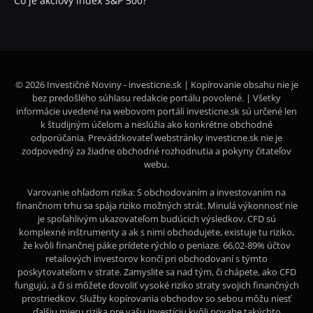
Čo je akciový index S&P 500?
© 2026 Investičné Noviny - investicne.sk | Kopírovanie obsahu nie je
bez predošlého súhlasu redakcie portálu povolené. | Všetky
informácie uvedené na webovom portáli investicne.sk sú určené len
k študijným účelom a neslúžia ako konkrétne obchodné
odporúčania. Prevádzkovateľ webstránky investicne.sk nie je
zodpovedný za žiadne obchodné rozhodnutia a pokyny čitateľov
webu.
Varovanie ohľadom rizika: S obchodovaním a investovaním na
finančnom trhu sa spája riziko možných strát. Minulá výkonnosť nie
je spoľahlivým ukazovateľom budúcich výsledkov. CFD sú
komplexné inštrumenty a ak s nimi obchodujete, existuje tu riziko,
že kvôli finančnej páke prídete rýchlo o peniaze. 66,02-89% účtov
retailových investorov končí pri obchodovaní s týmto
poskytovateľom v strate. Zamyslite sa nad tým, či chápete, ako CFD
fungujú, a či si môžete dovoliť vysoké riziko straty svojich finančných
prostriedkov. Služby kopírovania obchodov so sebou môžu niesť
ďalšiu mieru rizika pre vašu investíciu kvôli povahe takýchto