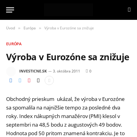
Úvod
Európa
Výroba v Eurozóne sa znižuje
»
»
EURÓPA
Výroba v Eurozóne sa znižuje
INVESTICNE.SK
3. októbra 2011
0
Obchodný prieskum ukázal, že výroba v Eurozóne
sa spomalila na najnižšie tempo za posledné dva
roky.
Index nákupných manažérov (PMI) klesol v
septembri na 48,5 bodu z augustových 49 bodov.
Hodnota pod 50 pritom znamená kontrakciu. Je to