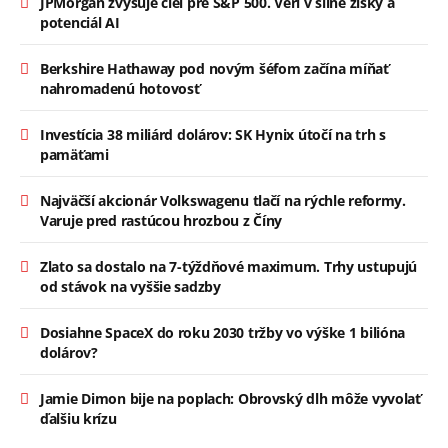
JPMorgan zvyšuje cieľ pre S&P 500. Verí v silné zisky a
potenciál AI
Berkshire Hathaway pod novým šéfom začína míňať
nahromadenú hotovosť
Investícia 38 miliárd dolárov: SK Hynix útočí na trh s
pamäťami
Najväčší akcionár Volkswagenu tlačí na rýchle reformy.
Varuje pred rastúcou hrozbou z Číny
Zlato sa dostalo na 7-týždňové maximum. Trhy ustupujú
od stávok na vyššie sadzby
Dosiahne SpaceX do roku 2030 tržby vo výške 1 bilióna
dolárov?
Jamie Dimon bije na poplach: Obrovský dlh môže vyvolať
ďalšiu krízu