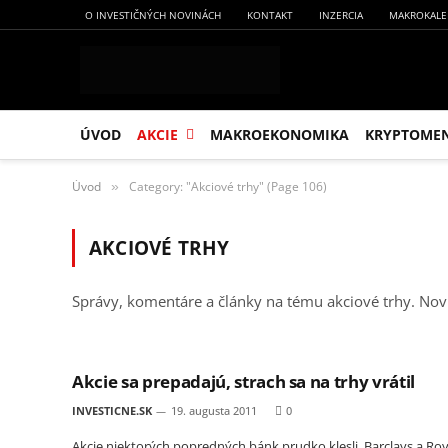
O INVESTIČNÝCH NOVINÁCH
KONTAKT
INZERCIA
MAKROKALE
ÚVOD
AKCIE
MAKROEKONOMIKA
KRYPTOME
Úvod
Category: "Akciové trhy" (Page 106)
»
AKCIOVÉ TRHY
Správy, komentáre a články na tému akciové trhy. Novi
Akcie sa prepadajú, strach sa na trhy vrátil
INVESTICNE.SK
19. augusta 2011
0
Akcie niektorých popredných bánk prudko klesli, Barclays a Roy