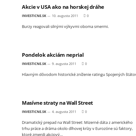
Akcie v USA ako na horskej dráhe
INVESTICNE.SK
10. augusta 2011
0
Burzy reagovali silnými výkyvmi oboma smermi.
Pondelok akciám neprial
INVESTICNE.SK
9. augusta 2011
0
Hlavným dôvodom historické zníženie ratingu Spojených štáto
Masívne straty na Wall Street
INVESTICNE.SK
4. augusta 2011
0
Dramatický prepad na Wall Street: Mizerné dáta z amerického
trhu práce a dráma okolo dlhovej krízy v Eurozóne sú faktory,
ktoré zmenili akciový…