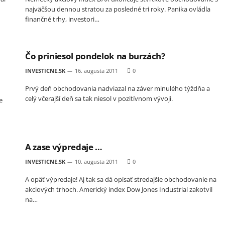
najväčšou dennou stratou za posledné tri roky. Panika ovládla
finančné trhy, investori…
Čo priniesol pondelok na burzách?
INVESTICNE.SK
16. augusta 2011
0
Prvý deň obchodovania nadviazal na záver minulého týždňa a
celý včerajší deň sa tak niesol v pozitívnom vývoji.
e
A zase výpredaje …
INVESTICNE.SK
10. augusta 2011
0
A opäť výpredaje! Aj tak sa dá opísať stredajšie obchodovanie na
akciových trhoch. Americký index Dow Jones Industrial zakotvil
na…