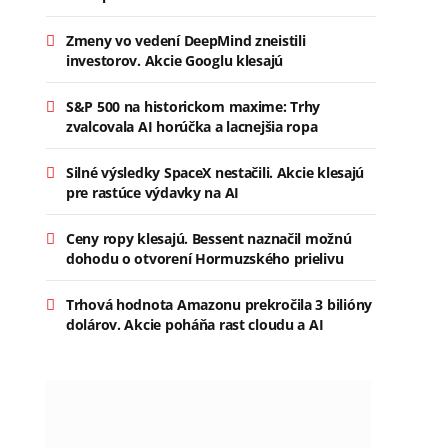
Zmeny vo vedení DeepMind zneistili
investorov. Akcie Googlu klesajú
S&P 500 na historickom maxime: Trhy
zvalcovala AI horúčka a lacnejšia ropa
Silné výsledky SpaceX nestačili. Akcie klesajú
pre rastúce výdavky na AI
Ceny ropy klesajú. Bessent naznačil možnú
dohodu o otvorení Hormuzského prielivu
Trhová hodnota Amazonu prekročila 3 bilióny
dolárov. Akcie poháňa rast cloudu a AI