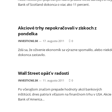
Bank of Scotland dokonca o viac ako 11 percent.
Akciové trhy nepokračovali v ziskoch z
pondelka
INVESTICNE.SK
17. augusta 2011
0
Zdá sa, že oživenie ekonomík sa výrazne spomalilo, alebo niekd
dokonca zastavilo.
Wall Street opäť v radosti
INVESTICNE.SK
11. augusta 2011
0
Po včerajšom značom prepade hodnoty akcií bankových
inštitúcií, dnes patria k víťazom na finančnom trhu v USA. Akcie
Bank of America…