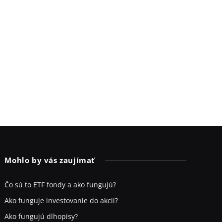
Mohlo by vás zaujímať
Čo sú to ETF fondy a ako fungujú?
Ako funguje investovanie do akcií?
Ako fungujú dlhopisy?