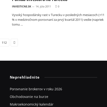
INVESTICNE.SK
14. júla 2011
0
Vysoký hospodársky rast v Turecku v posledných mesiacoch (+11
% v medziročnom porovnaní za prvý kvartál 2011) vedie (napriek
tomu …
Next
112
Neprehliadnite
Porovnanie brokerov v roku 2026
Obchodovanie na burze
Makroekonomický kalendár