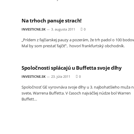
Na trhoch panuje strach!
INVESTICNE.SK
3. augusta 2011
0
„Prídem z fajčiarskej pauzy a pozerám, že trh padol o 100 bodov
Mal by som prestať fajčiť”, hovorí frankfurtský obchodník.
Spoločnosti splácajú u Buffetta svoje dlhy
INVESTICNE.SK
23. júla 2011
0
Spoločnosť GE vyrovnáva svoje dlhy u 3. najbohatšieho muža n
svete, Warrena Buffetta. V časoch najväčšej núdze bol Warren
Buffett…