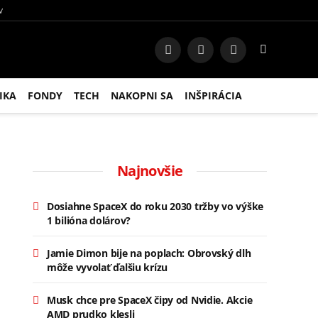
V
Facebook
Instagram
RSS
IKA
FONDY
TECH
NAKOPNI SA
INŠPIRÁCIA
Najnovšie
Dosiahne SpaceX do roku 2030 tržby vo výške
1 bilióna dolárov?
Jamie Dimon bije na poplach: Obrovský dlh
môže vyvolať ďalšiu krízu
Musk chce pre SpaceX čipy od Nvidie. Akcie
AMD prudko klesli