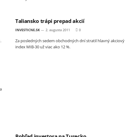
Taliansko trápi prepad akcií
INVESTICNE.SK
2. augusta 2011
0
.
Za posledných sedem obchodných dní stratil hlavný akciový
index MIB-30 už viac ako 12 %.
a
Pohľad investora na Turecko