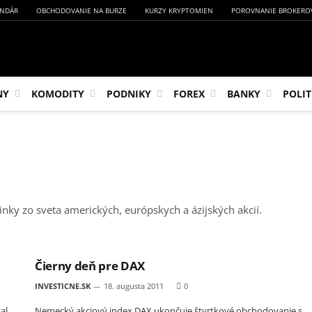
NDÁR
OBCHODOVANIE NA BURZE
KURZY KRYPTOMIEN
POROVNANIE BROKERO
NY
KOMODITY
PODNIKY
FOREX
BANKY
POLIT
nky zo sveta amerických, európskych a ázijských akcií.
Čierny deň pre DAX
INVESTICNE.SK
18. augusta 2011
0
al
Nemecký akciový index DAX ukončuje štvrtkové obchodovanie s