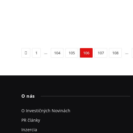
Previous
…
…
1
104
105
106
107
108
O nás
O Investičných Novinách
PR články
Inzercia