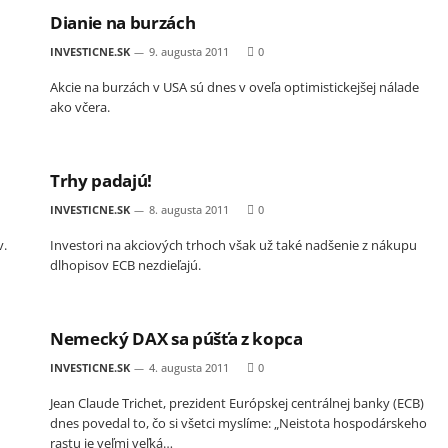
Dianie na burzách
INVESTICNE.SK
9. augusta 2011
0
Akcie na burzách v USA sú dnes v oveľa optimistickejšej nálade
ako včera.
Trhy padajú!
INVESTICNE.SK
8. augusta 2011
0
v.
Investori na akciových trhoch však už také nadšenie z nákupu
dlhopisov ECB nezdieľajú.
Nemecký DAX sa púšťa z kopca
INVESTICNE.SK
4. augusta 2011
0
Jean Claude Trichet, prezident Európskej centrálnej banky (ECB)
dnes povedal to, čo si všetci myslíme: „Neistota hospodárskeho
rastu je veľmi veľká…