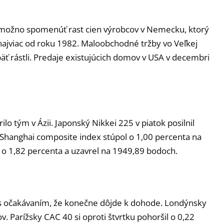
i možno spomenúť rast cien výrobcov v Nemecku, ktorý
 najviac od roku 1982. Maloobchodné tržby vo Veľkej
ť rástli. Predaje existujúcich domov v USA v decembri
lo tým v Ázii. Japonský Nikkei 225 v piatok posilnil
 Shanghai composite index stúpol o 1,00 percenta na
 o 1,82 percenta a uzavrel na 1949,89 bodoch.
 s očakávaním, že konečne dôjde k dohode. Londýnsky
. Parížsky CAC 40 si oproti štvrtku pohoršil o 0,22