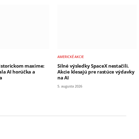
AMERICKÉ AKCIE
istorickom maxime:
Silné výsledky SpaceX nestačili.
ala AI horúčka a
Akcie klesajú pre rastúce výdavky
a
na AI
5. augusta 2026