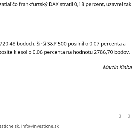
tiaľ čo frankfurtský DAX stratil 0,18 percent, uzavrel tak
720,48 bodoch. Širší S&P 500 posilnil o 0,07 percenta a
osite klesol o 0,06 percenta na hodnotu 2786,70 bodov.
Martin Kiaba
Facebo
In
esticne.sk. info@investicne.sk