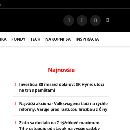
V
Facebook
Instagram
RSS
IKA
FONDY
TECH
NAKOPNI SA
INŠPIRÁCIA
Najnovšie
Investícia 38 miliárd dolárov: SK Hynix útočí
na trh s pamäťami
Najväčší akcionár Volkswagenu tlačí na rýchle
reformy. Varuje pred rastúcou hrozbou z Číny
Zlato sa dostalo na 7-týždňové maximum.
Trhy ustupujú od stávok na vyššie sadzby