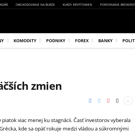
NDÁR
OBCHODOVANIE NA BURZE
KURZY KRYPTOMIEN
POROVNANIE BROKERO
NY
KOMODITY
PODNIKY
FOREX
BANKY
POLIT
väčších zmien
 piatok viac menej ku stagnácii. Časť investorov vyberala
y Grécka, kde sa opäť rokuje medzi vládou a súkromnými