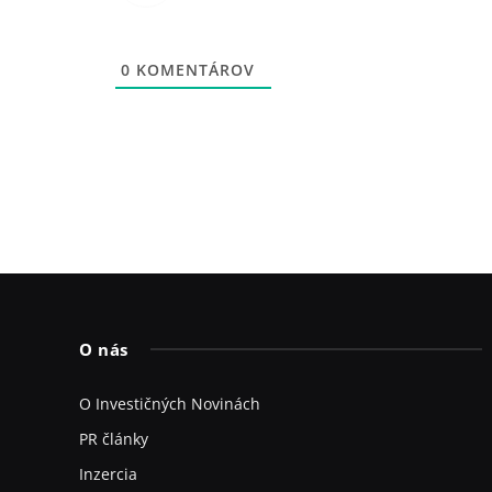
0
KOMENTÁROV
O nás
O Investičných Novinách
PR články
Inzercia