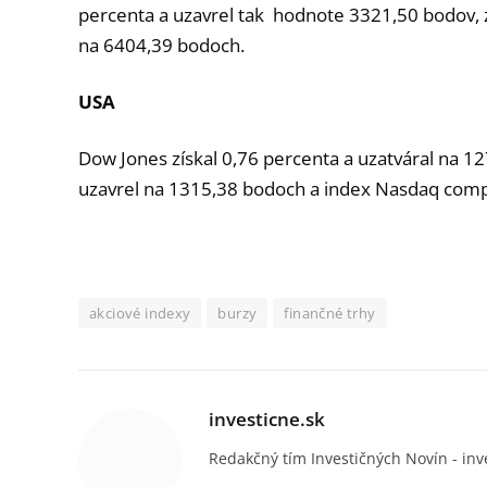
percenta a uzavrel tak hodnote 3321,50 bodov, za
na 6404,39 bodoch.
USA
Dow Jones získal 0,76 percenta a uzatváral na 12
uzavrel na 1315,38 bodoch a index Nasdaq comp
akciové indexy
burzy
finančné trhy
investicne.sk
Redakčný tím Investičných Novín - inv