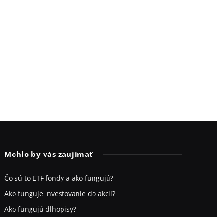
Mohlo by vás zaujímať
Čo sú to ETF fondy a ako fungujú?
Ako funguje investovanie do akcií?
Ako fungujú dlhopisy?