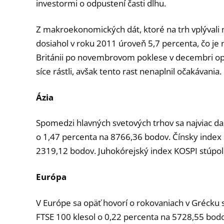
investormi o odpustení časti dlhu.
Z makroekonomických dát, ktoré na trh vplýval
dosiahol v roku 2011 úroveň 5,7 percenta, čo je
Británii po novembrovom poklese v decembri opä
síce rástli, avšak tento rast nenaplnil očakávania.
Ázia
Spomedzi hlavných svetových trhov sa najviac dari
o 1,47 percenta na 8766,36 bodov. Čínsky index
2319,12 bodov. Juhokórejský index KOSPI stúpol
Európa
V Európe sa opäť hovorí o rokovaniach v Grécku
FTSE 100 klesol o 0,22 percenta na 5728,55 bodov