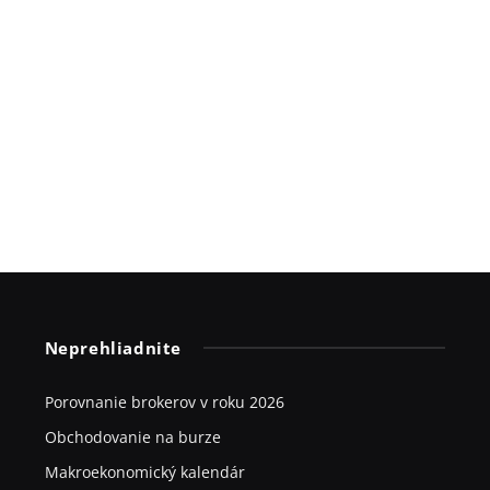
Neprehliadnite
Porovnanie brokerov v roku 2026
Obchodovanie na burze
Makroekonomický kalendár