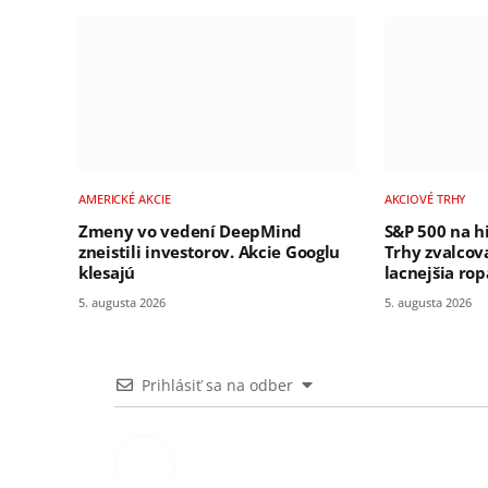
AMERICKÉ AKCIE
AKCIOVÉ TRHY
Zmeny vo vedení DeepMind
S&P 500 na h
zneistili investorov. Akcie Googlu
Trhy zvalcov
klesajú
lacnejšia rop
5. augusta 2026
5. augusta 2026
Prihlásiť sa na odber