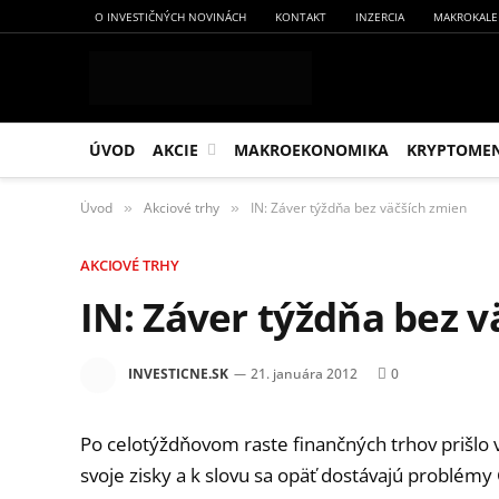
O INVESTIČNÝCH NOVINÁCH
KONTAKT
INZERCIA
MAKROKALE
ÚVOD
AKCIE
MAKROEKONOMIKA
KRYPTOME
Úvod
Akciové trhy
IN: Záver týždňa bez väčších zmien
»
»
AKCIOVÉ TRHY
IN: Záver týždňa bez 
INVESTICNE.SK
21. januára 2012
0
Po celotýždňovom raste finančných trhov prišlo v
svoje zisky a k slovu sa opäť dostávajú problém