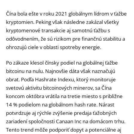
Čína bola ešte v roku 2021 globálnym lídrom v ťažbe
kryptomien. Peking však následne zakázal všetky
kryptomenové transakcie aj samotnú ťažbu s
odôvodnením, že sú rizikom pre finančnú stabilitu a
ohrozujú ciele v oblasti spotreby energie.
Po zákaze klesol čínsky podiel na globálnej ťažbe
bitcoinu na nulu. Najnovšie dáta však naznačujú
obrat. Podľa Hashrate Indexu, ktorý monitoruje
svetovú aktivitu bitcoinových minerov, sa Čína
koncom októbra vrátila na tretie miesto s približne
14 % podielom na globálnom hash rate. Nárast
potvrdzuje aj rýchle zvýšenie predaja ťažobných
zariadení spoločnosti Canaan Inc na domácom trhu.
Tento trend môže podporiť dopyt a potenciálne aj