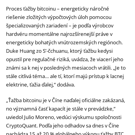
Proces ťažby bitcoinu – energeticky náročné
riešenie zložitých výpočtových úloh pomocou
špecializovaných zariadení – je podľa výrobcov
hardvéru momentálne najrozšírenejší práve v
energeticky bohatých vnútrozemských regiónoch.
Duke Huang zo S’-čchuanu, ktorý ťažbu kedysi
opustil pre regulačné riziká, uvádza, že viacerí jeho
známi sa k nej v posledných mesiacoch vrátili. „Je to
stále citlivá téma… ale tí, ktorí majú prístup k lacnej
elektrine, ťažia ďalej,“ dodáva.
„Ťažba bitcoinu je v Číne naďalej oficiálne zakázaná,
no významná časť kapacít je stále v prevádzke,“
uviedol Julio Moreno, vedúci výskumu spoločnosti
CryptoQuant. Podľa jeho odhadov sa dnes v Číne
nachádza 15 až 20 % globálneho výkonu ťažby BTC.