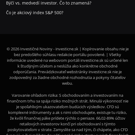
Býčí vs. medvedí investor. Čo to znamená?
Čo je akciový index S&P 500?
© 2026 Investičné Noviny - investicne.sk | Kopírovanie obsahu nie je
bez predošlého súhlasu redakcie portálu povolené. | Všetky
informácie uvedené na webovom portáli investicne.sk sú určené len
k študijným účelom a neslúžia ako konkrétne obchodné
odporúčania. Prevádzkovateľ webstránky investicne.sk nie je
zodpovedný za žiadne obchodné rozhodnutia a pokyny čitateľov
webu.
Varovanie ohľadom rizika: S obchodovaním a investovaním na
finančnom trhu sa spája riziko možných strát. Minulá výkonnosť nie
je spoľahlivým ukazovateľom budúcich výsledkov. CFD sú
komplexné inštrumenty a ak s nimi obchodujete, existuje tu riziko,
že kvôli finančnej páke prídete rýchlo o peniaze. 66,02-89% účtov
retailových investorov končí pri obchodovaní s týmto
poskytovateľom v strate. Zamyslite sa nad tým, či chápete, ako CFD