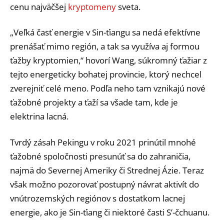
cenu najväčšej
kryptomeny
sveta.
„Veľká časť energie v Sin-ťiangu sa nedá efektívne
prenášať mimo región, a tak sa využíva aj formou
ťažby kryptomien,“ hovorí Wang, súkromný ťažiar z
tejto energeticky bohatej provincie, ktorý nechcel
zverejniť celé meno. Podľa neho tam vznikajú nové
ťažobné projekty a ťaží sa všade tam, kde je
elektrina lacná.
Tvrdý zásah Pekingu v roku 2021 prinútil mnohé
ťažobné spoločnosti presunúť sa do zahraničia,
najmä do Severnej Ameriky či Strednej Ázie. Teraz
však možno pozorovať postupný návrat aktivít do
vnútrozemských regiónov s dostatkom lacnej
energie, ako je Sin-ťiang či niektoré časti S’-čchuanu.