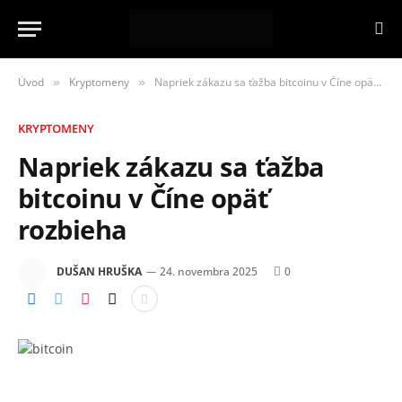
Úvod
Kryptomeny
Napriek zákazu sa ťažba bitcoinu v Číne opäť rozbieha
»
»
KRYPTOMENY
Napriek zákazu sa ťažba
bitcoinu v Číne opäť
rozbieha
DUŠAN HRUŠKA
24. novembra 2025
0