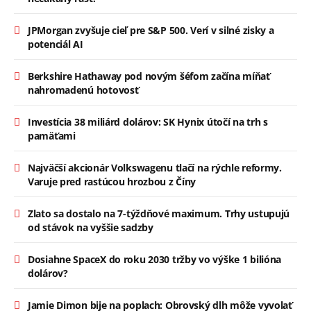
JPMorgan zvyšuje cieľ pre S&P 500. Verí v silné zisky a
potenciál AI
Berkshire Hathaway pod novým šéfom začína míňať
nahromadenú hotovosť
Investícia 38 miliárd dolárov: SK Hynix útočí na trh s
pamäťami
Najväčší akcionár Volkswagenu tlačí na rýchle reformy.
Varuje pred rastúcou hrozbou z Číny
Zlato sa dostalo na 7-týždňové maximum. Trhy ustupujú
od stávok na vyššie sadzby
Dosiahne SpaceX do roku 2030 tržby vo výške 1 bilióna
dolárov?
Jamie Dimon bije na poplach: Obrovský dlh môže vyvolať