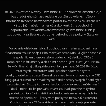
© 2026 Investičné Noviny - investicne.sk | Kopírovanie obsahu nie je
bez predošlého súhlasu redakcie portálu povolené. | Všetky
informácie uvedené na webovom portáli investicne.sk sú určené len
k študijným účelom a neslúžia ako konkrétne obchodné
odporúčania. Prevádzkovateľ webstránky investicne.sk nie je
zodpovedný za žiadne obchodné rozhodnutia a pokyny čitateľov
webu.
Varovanie ohľadom rizika: S obchodovaním a investovaním na
finančnom trhu sa spája riziko možných strát. Minulá výkonnosť nie
je spoľahlivým ukazovateľom budúcich výsledkov. CFD sú
komplexné inštrumenty a ak s nimi obchodujete, existuje tu riziko,
že kvôli finančnej páke prídete rýchlo o peniaze. 66,02-89% účtov
retailových investorov končí pri obchodovaní s týmto
poskytovateľom v strate. Zamyslite sa nad tým, či chápete, ako CFD
fungujú, a či si môžete dovoliť vysoké riziko straty svojich finančných
prostriedkov. Služby kopírovania obchodov so sebou môžu niesť
ďalšiu mieru rizika pre vašu investíciu kvôli povahe takýchto
produktov. Ak sú vám riziká obchodovania nejasné, vyhľadajte
externého špecialistu, ktorý vám poskytne nezávislú asistenciu.
Obchodovanie s CFD na virtuálne meny predstavuje pre vašu