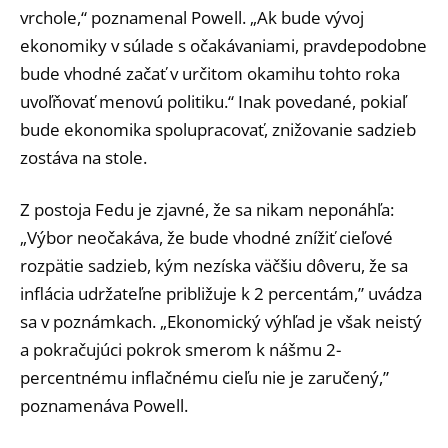
vrchole,“ poznamenal Powell. „Ak bude vývoj
ekonomiky v súlade s očakávaniami, pravdepodobne
bude vhodné začať v určitom okamihu tohto roka
uvoľňovať menovú politiku.“ Inak povedané, pokiaľ
bude ekonomika spolupracovať, znižovanie sadzieb
zostáva na stole.
Z postoja Fedu je zjavné, že sa nikam neponáhľa:
„Výbor neočakáva, že bude vhodné znížiť cieľové
rozpätie sadzieb, kým nezíska väčšiu dôveru, že sa
inflácia udržateľne približuje k 2 percentám,” uvádza
sa v poznámkach. „Ekonomický výhľad je však neistý
a pokračujúci pokrok smerom k nášmu 2-
percentnému inflačnému cieľu nie je zaručený,”
poznamenáva Powell.