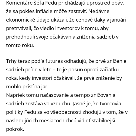
Komentáre šéfa Fedu prichádzajú uprostred obáv,
že sa pokles inflácie môže zastaviť. Nedávne
ekonomické údaje ukázali, že cenové tlaky v januári
pretrvávali, čo viedlo investorov k tomu, aby
prehodnotili svoje očakávania zníženia sadzieb v
tomto roku.
Trhy teraz podľa futures odhadujú, že prvé zníženie
sadzieb príde v lete – to je posun oproti začiatku
roka, kedy investori očakávali, že prvé zníženie by
mohlo prísť na jar.
Napriek tomu načasovanie a tempo znižovania
sadzieb zostáva vo vzduchu. Jasné je, že tvorcovia
politiky Fedu sa vo všeobecnosti zhodujú v tom, že v
nasledujúcich mesiacoch chcú vidieť stabilnejší
pokrok.