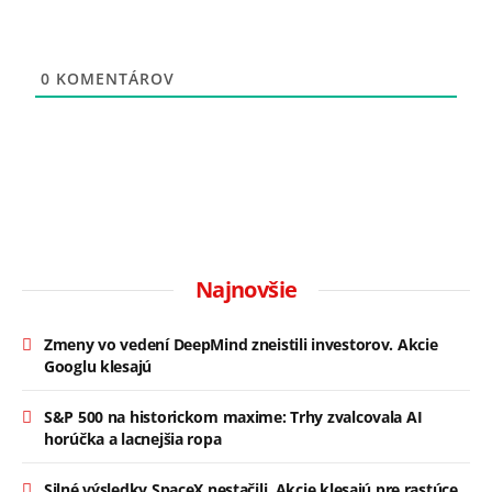
0
KOMENTÁROV
Najnovšie
Zmeny vo vedení DeepMind zneistili investorov. Akcie
Googlu klesajú
S&P 500 na historickom maxime: Trhy zvalcovala AI
horúčka a lacnejšia ropa
Silné výsledky SpaceX nestačili. Akcie klesajú pre rastúce