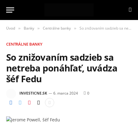
Úvod
Banky
Centrálne banky
So znižovaním sadzieb sa netreba ponáhľať, uvádza šéf Fedu
»
»
»
CENTRÁLNE BANKY
So znižovaním sadzieb sa
netreba ponáhľať, uvádza
šéf Fedu
INVESTICNE.SK
6. marca 2024
0