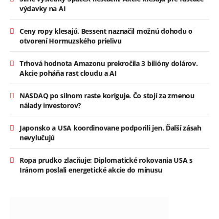
výdavky na AI
Ceny ropy klesajú. Bessent naznačil možnú dohodu o
otvorení Hormuzského prielivu
Trhová hodnota Amazonu prekročila 3 bilióny dolárov.
Akcie poháňa rast cloudu a AI
NASDAQ po silnom raste koriguje. Čo stojí za zmenou
nálady investorov?
Japonsko a USA koordinovane podporili jen. Ďalší zásah
nevylučujú
Ropa prudko zlacňuje: Diplomatické rokovania USA s
Iránom poslali energetické akcie do mínusu