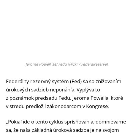
Jerome Powell, šéf Fedu (Flickr / Federalreserve)
Federálny rezervný systém (Fed) sa so znižovaním
úrokových sadzieb neponáhľa. Vyplýva to
z poznámok predsedu Fedu, Jeroma Powella, ktoré
v stredu predložil zákonodarcom v Kongrese.
„Pokiaľ ide o tento cyklus sprísňovania, domnievame
sa, že naša základná úroková sadzba je na svojom