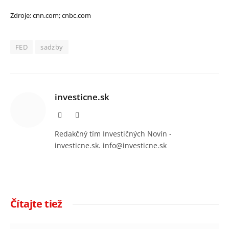
Zdroje: cnn.com; cnbc.com
FED
sadzby
investicne.sk
Facebook
Instagram
Redakčný tím Investičných Novín -
investicne.sk. info@investicne.sk
Čítajte tiež