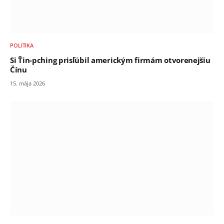
POLITIKA
Si Ťin-pching prisľúbil americkým firmám otvorenejšiu
Čínu
15. mája 2026