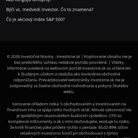
Býčí vs. medvedí investor. Čo to znamená?
Čo je akciový index S&P 500?
© 2026 Investičné Noviny - investicne.sk | Kopírovanie obsahu nie je
bez predošlého súhlasu redakcie portálu povolené. | Všetky
informácie uvedené na webovom portáli investicne.sk sú určené len
k študijným účelom a neslúžia ako konkrétne obchodné
odporúčania. Prevádzkovateľ webstránky investicne.sk nie je
zodpovedný za žiadne obchodné rozhodnutia a pokyny čitateľov
webu.
Varovanie ohľadom rizika: S obchodovaním a investovaním na
finančnom trhu sa spája riziko možných strát. Minulá výkonnosť nie
je spoľahlivým ukazovateľom budúcich výsledkov. CFD sú
komplexné inštrumenty a ak s nimi obchodujete, existuje tu riziko,
že kvôli finančnej páke prídete rýchlo o peniaze. 66,02-89% účtov
retailových investorov končí pri obchodovaní s týmto