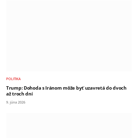
POLITIKA
Trump: Dohoda s Iránom môže byť uzavretá do dvoch
až troch dní
9. júna 2026