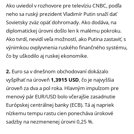
Ako uviedol v rozhovore pre televíziu CNBC, podľa
neho sa ruský prezident Vladimír Putin snaží dať
Sovietsky zväz opäť dohromady. Ako dodáva, na
diplomatickej úrovni došlo len k malému pokroku.
Ako tvrdí, nevidí veľa možností, ako Putina zastaviť, s
výnimkou ovplyvnenia ruského finančného systému,
čo by uškodilo aj ruskej ekonomike.
2.
Euro sa v dnešnom obchodovaní dokázalo
vyšplhať na úroveň
1,3915 USD
, čo je najvyššia
úroveň za dva a pol roka. Hlavným impulzom pre
menový pár EUR/USD bolo včerajšie zasadnutie
Európskej centrálnej banky (ECB). Tá aj napriek
nízkemu tempu rastu cien ponecháva úrokové
sadzby na nezmenenej úrovni 0,25 %.