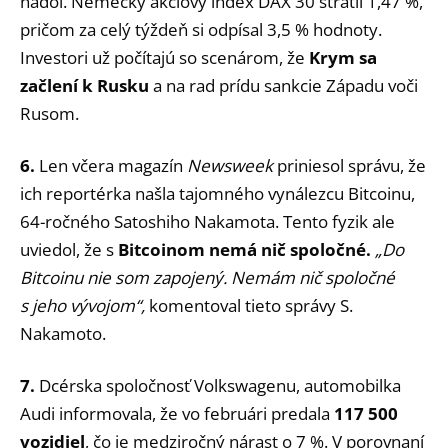
nadol. Nemecký akciový index DAX 30 stratil 1,47 %,
pričom za celý týždeň si odpísal 3,5 % hodnoty.
Investori už počítajú so scenárom, že
Krym sa
začlení k Rusku
a na rad prídu sankcie Západu voči
Rusom.
6.
Len včera magazín
Newsweek
priniesol správu, že
ich reportérka našla tajomného vynálezcu Bitcoinu,
64-ročného Satoshiho Nakamota. Tento fyzik ale
uviedol, že s
Bitcoinom nemá nič spoločné.
„Do
Bitcoinu nie som zapojený. Nemám nič spoločné
s jeho vývojom“,
komentoval tieto správy S.
Nakamoto.
7.
Dcérska spoločnosť Volkswagenu, automobilka
Audi informovala, že vo februári predala
117 500
vozidiel
, čo je medziročný nárast o 7 %. V porovnaní