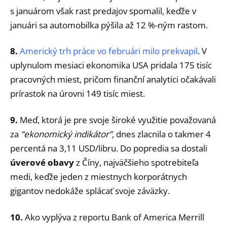
s januárom však rast predajov spomalil, keďže v
januári sa automobilka pýšila až 12 %-ným rastom.
8.
Americký trh práce vo februári milo prekvapil
. V
uplynulom mesiaci ekonomika USA pridala 175 tisíc
pracovných miest, pričom finanční analytici očakávali
prírastok na úrovni 149 tisíc miest.
9.
Meď, ktorá je pre svoje široké využitie považovaná
za
“ekonomický indikátor”,
dnes zlacnila o takmer 4
percentá na 3,11 USD/libru. Do popredia sa dostali
úverové obavy
z Číny, najväčšieho spotrebiteľa
medi, keďže jeden z miestnych korporátnych
gigantov nedokáže splácať svoje záväzky.
10.
Ako vyplýva z reportu Bank of America Merrill