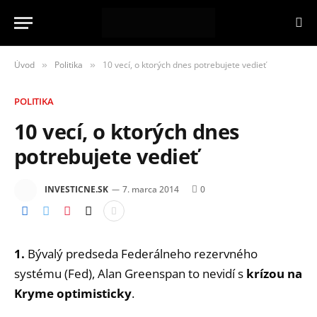
Úvod
Politika
10 vecí, o ktorých dnes potrebujete vedieť
»
»
POLITIKA
10 vecí, o ktorých dnes
potrebujete vedieť
INVESTICNE.SK
7. marca 2014
0
1.
Bývalý predseda Federálneho rezervného
systému (Fed), Alan Greenspan to nevidí s
krízou na
Kryme optimisticky
.