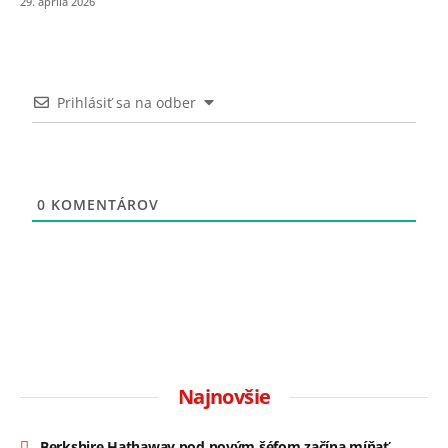
29. apríla 2026
Prihlásiť sa na odber
0
KOMENTÁROV
Najnovšie
Berkshire Hathaway pod novým šéfom začína míňať