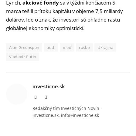
Lynch,
akciové fondy
sa v týždni končiacom 5.
marca tešili prítoku kapitálu v objeme 7,5 miliardy
dolárov. Ide o znak, že investori sú ohľadne rastu
globálnej ekonomiky optimistickí.
Alan Greenspan
audi
meď
rusko
Ukrajina
Vladimir Putin
investicne.sk
Facebook
Instagram
Redakčný tím Investičných Novín -
investicne.sk. info@investicne.sk