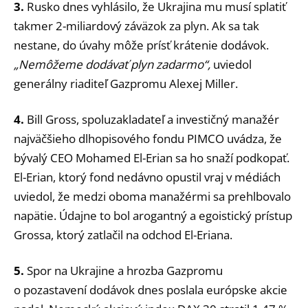
3.
Rusko dnes vyhlásilo, že Ukrajina mu musí splatiť
takmer 2-miliardový záväzok za plyn. Ak sa tak
nestane, do úvahy môže prísť krátenie dodávok.
„Nemôžeme dodávať plyn zadarmo“,
uviedol
generálny riaditeľ Gazpromu Alexej Miller.
4.
Bill Gross, spoluzakladateľ a investičný manažér
najväčšieho dlhopisového fondu PIMCO uvádza, že
bývalý CEO Mohamed El-Erian sa ho snaží podkopať.
El-Erian, ktorý fond nedávno opustil vraj v médiách
uviedol, že medzi oboma manažérmi sa prehlbovalo
napätie. Údajne to bol arogantný a egoistický prístup
Grossa, ktorý zatlačil na odchod El-Eriana.
5.
Spor na Ukrajine a hrozba Gazpromu
o pozastavení dodávok dnes poslala európske akcie