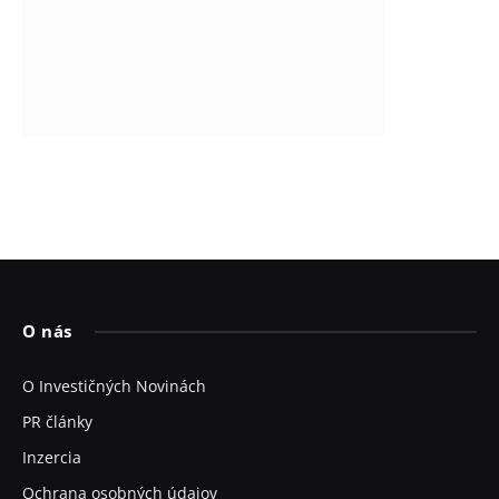
O nás
O Investičných Novinách
PR články
Inzercia
Ochrana osobných údajov