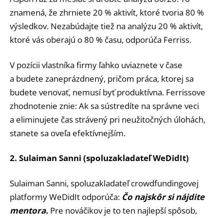
znamená, že zhrniete 20 % aktivít, ktoré tvoria 80 %
výsledkov. Nezabúdajte tiež na analýzu 20 % aktivít,
ktoré vás oberajú o 80 % času, odporúča Ferriss.
V pozícii vlastníka firmy ľahko uviaznete v čase
a budete zaneprázdnený, pričom práca, ktorej sa
budete venovať, nemusí byť produktívna. Ferrissove
zhodnotenie znie: Ak sa sústredíte na správne veci
a eliminujete čas strávený pri neužitočných úlohách,
stanete sa oveľa efektívnejším.
2. Sulaiman Sanni (spoluzakladateľ WeDidIt)
Sulaiman Sanni, spoluzakladateľ crowdfundingovej
platformy WeDidIt odporúča:
Čo najskôr si nájdite
mentora.
Pre nováčikov je to ten najlepší spôsob,