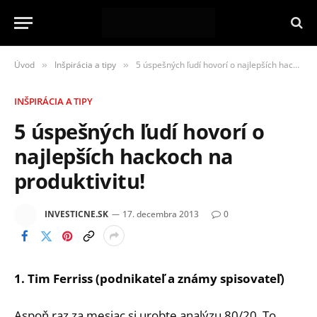
Úvod
Inšpirácia a tipy
5 úspešných ľudí hovorí o najlepších hackoch na produktivitu!
»
»
INŠPIRÁCIA A TIPY
5 úspešných ľudí hovorí o
najlepších hackoch na
produktivitu!
INVESTICNE.SK
17. decembra 2013
0
1. Tim Ferriss (podnikateľ a známy spisovateľ)
Aspoň raz za mesiac si urobte analýzu 80/20. To