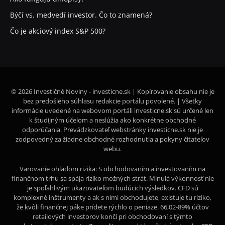
Býčí vs. medvedí investor. Čo to znamená?
Čo je akciový index S&P 500?
© 2026 Investičné Noviny - investicne.sk | Kopírovanie obsahu nie je
bez predošlého súhlasu redakcie portálu povolené. | Všetky
informácie uvedené na webovom portáli investicne.sk sú určené len
k študijným účelom a neslúžia ako konkrétne obchodné
odporúčania. Prevádzkovateľ webstránky investicne.sk nie je
zodpovedný za žiadne obchodné rozhodnutia a pokyny čitateľov
webu.
Varovanie ohľadom rizika: S obchodovaním a investovaním na
finančnom trhu sa spája riziko možných strát. Minulá výkonnosť nie
je spoľahlivým ukazovateľom budúcich výsledkov. CFD sú
komplexné inštrumenty a ak s nimi obchodujete, existuje tu riziko,
že kvôli finančnej páke prídete rýchlo o peniaze. 66,02-89% účtov
retailových investorov končí pri obchodovaní s týmto