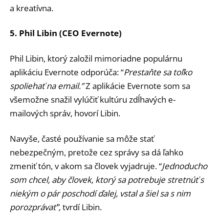
a kreatívna.
5. Phil Libin (CEO Evernote)
Phil Libin, ktorý založil mimoriadne populárnu
aplikáciu Evernote odporúča: “
Prestaňte sa toľko
spoliehať na email.”
Z aplikácie Evernote som sa
všemožne snažil vylúčiť kultúru zdĺhavých e-
mailových správ, hovorí Libin.
Navyše, časté používanie sa môže stať
nebezpečným, pretože cez správy sa dá ľahko
zmeniť tón, v akom sa človek vyjadruje. “
Jednoducho
som chcel, aby človek, ktorý sa potrebuje stretnúť s
niekým o pár poschodí ďalej, vstal a šiel sa s nim
porozprávať”,
tvrdí Libin.