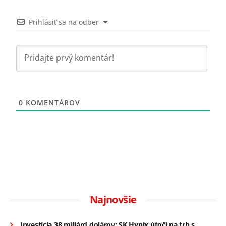
Prihlásiť sa na odber
0
KOMENTÁROV
Najnovšie
Investícia 38 miliárd dolárov: SK Hynix útočí na trh s