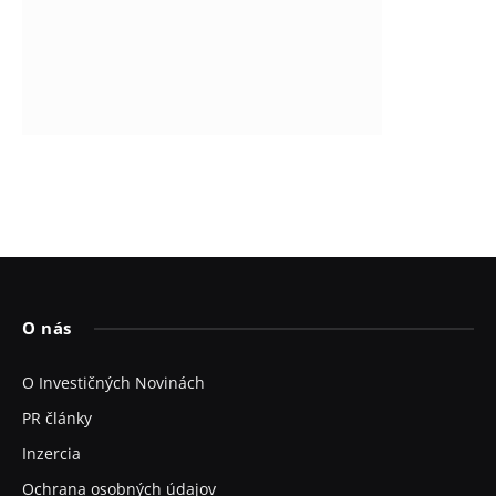
O nás
O Investičných Novinách
PR články
Inzercia
Ochrana osobných údajov