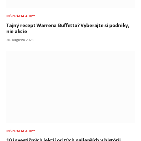
INŠPIRÁCIA A TIPY
Tajný recept Warrena Buffetta? Vyberajte si podniky,
nie akcie
30. augusta 2023
INŠPIRÁCIA A TIPY
10 investičných lekcií od tých najlepších v histórii