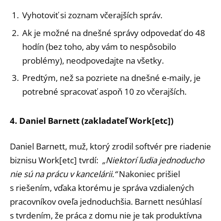
Vyhotoviť si zoznam včerajších správ.
Ak je možné na dnešné správy odpovedať do 48
hodín (bez toho, aby vám to nespôsobilo
problémy), neodpovedajte na všetky.
Predtým, než sa pozriete na dnešné e-maily, je
potrebné spracovať aspoň 10 zo včerajších.
4. Daniel Barnett (zakladateľ Work[etc])
Daniel Barnett, muž, ktorý zrodil softvér pre riadenie
biznisu Work[etc] tvrdí:
„
Niektorí ľudia jednoducho
nie sú na prácu v kancelárii.
“
Nakoniec prišiel
s riešením, vďaka ktorému je správa vzdialených
pracovníkov oveľa jednoduchšia. Barnett nesúhlasí
s tvrdením, že práca z domu nie je tak produktívna