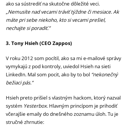
ako sa sústrediť na skutočne dôležité veci.
„Nemusíte nad vecami tráviť týždne či mesiace. Ak
máte pri sebe niekoho, kto si vecami prešiel,
nechajte si poradiť.”
3. Tony Hsieh (CEO Zappos)
V roku 2012 som pocítil, ako sa mi e-mailové správy
vymykajú z pod kontroly, uviedol Hsieh na sieti
LinkedIn. Mal som pocit, ako by to bol
“nekonečný
bežiaci pás.”
Hsieh preto prišiel s vlastným hackom, ktorý nazval
systém
Yesterbox
. Hlavným princípom je prihodiť
včerajšie emaily do dnešného zoznamu úloh. Tu je
stručné zhrnutie: