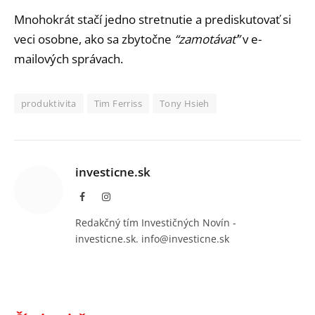
Mnohokrát stačí jedno stretnutie a prediskutovať si
veci osobne, ako sa zbytočne
“zamotávať”
v e-
mailových správach.
produktivita
Tim Ferriss
Tony Hsieh
investicne.sk
Facebook
Instagram
Redakčný tím Investičných Novín -
investicne.sk. info@investicne.sk