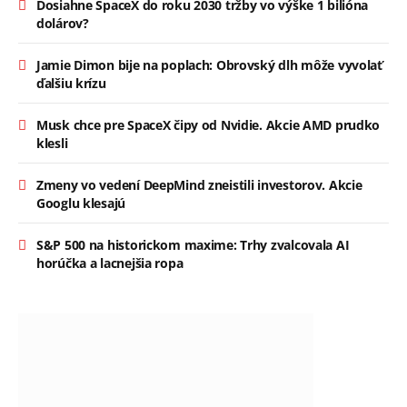
Dosiahne SpaceX do roku 2030 tržby vo výške 1 bilióna
dolárov?
Jamie Dimon bije na poplach: Obrovský dlh môže vyvolať
ďalšiu krízu
Musk chce pre SpaceX čipy od Nvidie. Akcie AMD prudko
klesli
Zmeny vo vedení DeepMind zneistili investorov. Akcie
Googlu klesajú
S&P 500 na historickom maxime: Trhy zvalcovala AI
horúčka a lacnejšia ropa