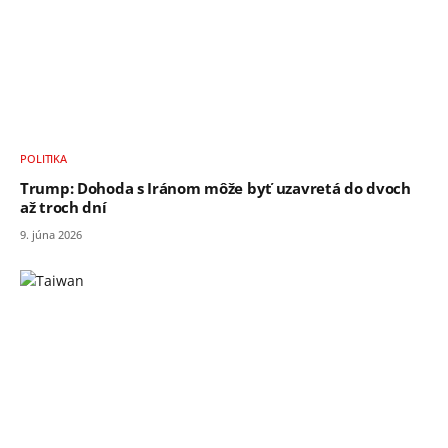
POLITIKA
Trump: Dohoda s Iránom môže byť uzavretá do dvoch
až troch dní
9. júna 2026