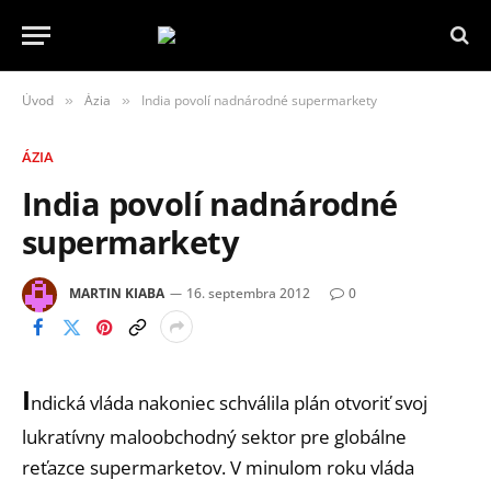
Úvod
Ázia
India povolí nadnárodné supermarkety
»
»
ÁZIA
India povolí nadnárodné
supermarkety
MARTIN KIABA
16. septembra 2012
0
I
ndická vláda nakoniec schválila plán otvoriť svoj
lukratívny maloobchodný sektor pre globálne
reťazce supermarketov. V minulom roku vláda