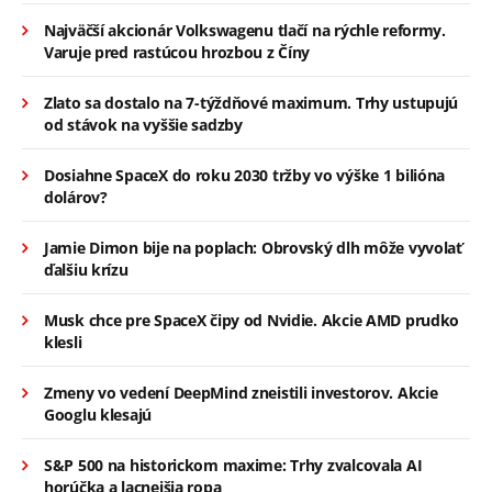
Najväčší akcionár Volkswagenu tlačí na rýchle reformy.
Varuje pred rastúcou hrozbou z Číny
Zlato sa dostalo na 7-týždňové maximum. Trhy ustupujú
od stávok na vyššie sadzby
Dosiahne SpaceX do roku 2030 tržby vo výške 1 bilióna
dolárov?
Jamie Dimon bije na poplach: Obrovský dlh môže vyvolať
ďalšiu krízu
Musk chce pre SpaceX čipy od Nvidie. Akcie AMD prudko
klesli
Zmeny vo vedení DeepMind zneistili investorov. Akcie
Googlu klesajú
S&P 500 na historickom maxime: Trhy zvalcovala AI
horúčka a lacnejšia ropa