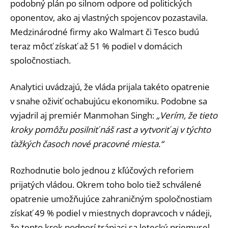
podobný plán po silnom odpore od politických
oponentov, ako aj vlastných spojencov pozastavila.
Medzinárodné firmy ako Walmart či Tesco budú
teraz môcť získať až 51 % podiel v domácich
spoločnostiach.
Analytici uvádzajú, že vláda prijala takéto opatrenie
v snahe oživiť ochabujúcu ekonomiku. Podobne sa
vyjadril aj premiér Manmohan Singh:
„Verím, že tieto
kroky pomôžu posilniť náš rast a vytvoriť aj v týchto
ťažkých časoch nové pracovné miesta.“
Rozhodnutie bolo jednou z kľúčových reforiem
prijatých vládou. Okrem toho bolo tiež schválené
opatrenie umožňujúce zahraničným spoločnostiam
získať 49 % podiel v miestnych dopravcoch v nádeji,
že tento krok podporí trápiaci sa letecký priemysel