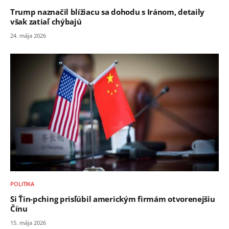
Trump naznačil blížiacu sa dohodu s Iránom, detaily
však zatiaľ chýbajú
24. mája 2026
POLITIKA
Si Ťin-pching prisľúbil americkým firmám otvorenejšiu
Čínu
15. mája 2026