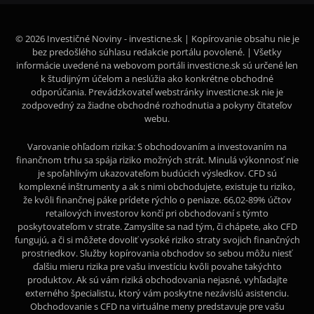
© 2026 Investičné Noviny - investicne.sk | Kopírovanie obsahu nie je
bez predošlého súhlasu redakcie portálu povolené. | Všetky
informácie uvedené na webovom portáli investicne.sk sú určené len
k študijným účelom a neslúžia ako konkrétne obchodné
odporúčania. Prevádzkovateľ webstránky investicne.sk nie je
zodpovedný za žiadne obchodné rozhodnutia a pokyny čitateľov
webu.
Varovanie ohľadom rizika: S obchodovaním a investovaním na
finančnom trhu sa spája riziko možných strát. Minulá výkonnosť nie
je spoľahlivým ukazovateľom budúcich výsledkov. CFD sú
komplexné inštrumenty a ak s nimi obchodujete, existuje tu riziko,
že kvôli finančnej páke prídete rýchlo o peniaze. 66,02-89% účtov
retailových investorov končí pri obchodovaní s týmto
poskytovateľom v strate. Zamyslite sa nad tým, či chápete, ako CFD
fungujú, a či si môžete dovoliť vysoké riziko straty svojich finančných
prostriedkov. Služby kopírovania obchodov so sebou môžu niesť
ďalšiu mieru rizika pre vašu investíciu kvôli povahe takýchto
produktov. Ak sú vám riziká obchodovania nejasné, vyhľadajte
externého špecialistu, ktorý vám poskytne nezávislú asistenciu.
Obchodovanie s CFD na virtuálne meny predstavuje pre vašu