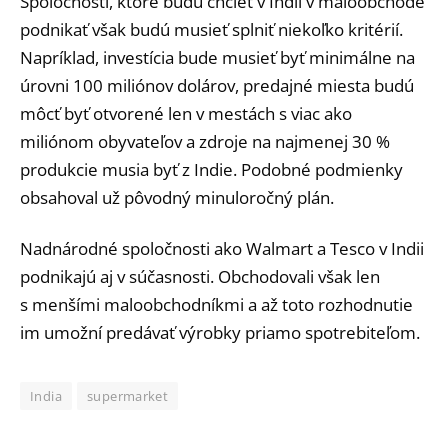
Spoločnosti, ktoré budú chcieť v Indii v maloobchode
podnikať však budú musieť splniť niekoľko kritérií.
Napríklad, investícia bude musieť byť minimálne na
úrovni 100 miliónov dolárov, predajné miesta budú
môcť byť otvorené len v mestách s viac ako
miliónom obyvateľov a zdroje na najmenej 30 %
produkcie musia byť z Indie. Podobné podmienky
obsahoval už pôvodný minuloročný plán.
Nadnárodné spoločnosti ako Walmart a Tesco v Indii
podnikajú aj v súčasnosti. Obchodovali však len
s menšími maloobchodníkmi a až toto rozhodnutie
im umožní predávať výrobky priamo spotrebiteľom.
India
supermarket