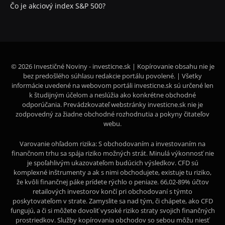
Čo je akciový index S&P 500?
© 2026 Investičné Noviny - investicne.sk | Kopírovanie obsahu nie je
bez predošlého súhlasu redakcie portálu povolené. | Všetky
informácie uvedené na webovom portáli investicne.sk sú určené len
k študijným účelom a neslúžia ako konkrétne obchodné
odporúčania. Prevádzkovateľ webstránky investicne.sk nie je
zodpovedný za žiadne obchodné rozhodnutia a pokyny čitateľov
webu.
Varovanie ohľadom rizika: S obchodovaním a investovaním na
finančnom trhu sa spája riziko možných strát. Minulá výkonnosť nie
je spoľahlivým ukazovateľom budúcich výsledkov. CFD sú
komplexné inštrumenty a ak s nimi obchodujete, existuje tu riziko,
že kvôli finančnej páke prídete rýchlo o peniaze. 66,02-89% účtov
retailových investorov končí pri obchodovaní s týmto
poskytovateľom v strate. Zamyslite sa nad tým, či chápete, ako CFD
fungujú, a či si môžete dovoliť vysoké riziko straty svojich finančných
prostriedkov. Služby kopírovania obchodov so sebou môžu niesť