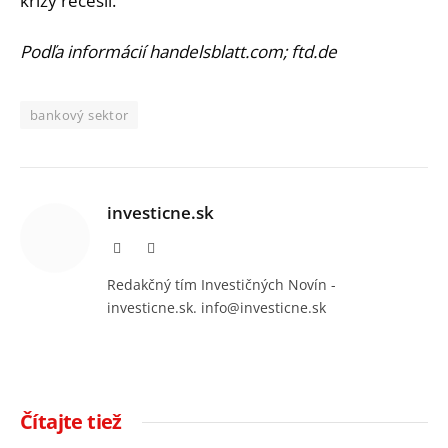
krízy recesií.
Podľa informácií handelsblatt.com; ftd.de
bankový sektor
investicne.sk
Facebook
Instagram
Redakčný tím Investičných Novín -
investicne.sk. info@investicne.sk
Čítajte tiež