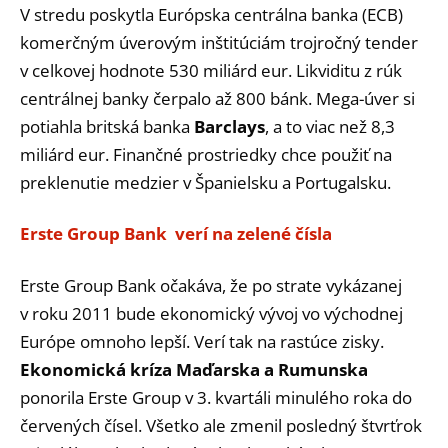
V stredu poskytla Európska centrálna banka (ECB)
komerčným úverovým inštitúciám trojročný tender
v celkovej hodnote 530 miliárd eur. Likviditu z rúk
centrálnej banky čerpalo až 800 bánk. Mega-úver si
potiahla britská banka
Barclays
, a to viac než 8,3
miliárd eur. Finančné prostriedky chce použiť na
preklenutie medzier v Španielsku a Portugalsku.
Erste Group Bank verí na zelené čísla
Erste Group Bank očakáva, že po strate vykázanej
v roku 2011 bude ekonomický vývoj vo východnej
Európe omnoho lepší. Verí tak na rastúce zisky.
Ekonomická kríza Maďarska a Rumunska
ponorila Erste Group v 3. kvartáli minulého roka do
červených čísel. Všetko ale zmenil posledný štvrťrok