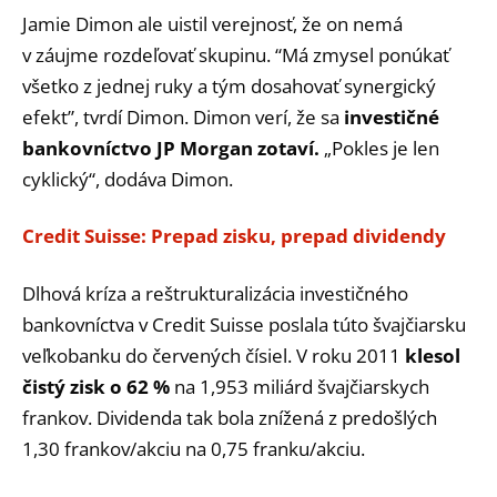
Jamie Dimon ale uistil verejnosť, že on nemá
v záujme rozdeľovať skupinu. “Má zmysel ponúkať
všetko z jednej ruky a tým dosahovať synergický
efekt”, tvrdí Dimon. Dimon verí, že sa
investičné
bankovníctvo JP Morgan zotaví.
„Pokles je len
cyklický“, dodáva Dimon.
Credit Suisse: Prepad zisku, prepad dividendy
Dlhová kríza a reštrukturalizácia investičného
bankovníctva v Credit Suisse poslala túto švajčiarsku
veľkobanku do červených čísiel. V roku 2011
klesol
čistý zisk o 62 %
na 1,953 miliárd švajčiarskych
frankov. Dividenda tak bola znížená z predošlých
1,30 frankov/akciu na 0,75 franku/akciu.