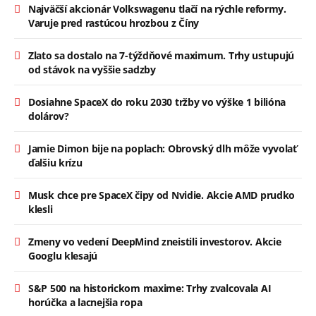
Najväčší akcionár Volkswagenu tlačí na rýchle reformy.
Varuje pred rastúcou hrozbou z Číny
Zlato sa dostalo na 7-týždňové maximum. Trhy ustupujú
od stávok na vyššie sadzby
Dosiahne SpaceX do roku 2030 tržby vo výške 1 bilióna
dolárov?
Jamie Dimon bije na poplach: Obrovský dlh môže vyvolať
ďalšiu krízu
Musk chce pre SpaceX čipy od Nvidie. Akcie AMD prudko
klesli
Zmeny vo vedení DeepMind zneistili investorov. Akcie
Googlu klesajú
S&P 500 na historickom maxime: Trhy zvalcovala AI
horúčka a lacnejšia ropa