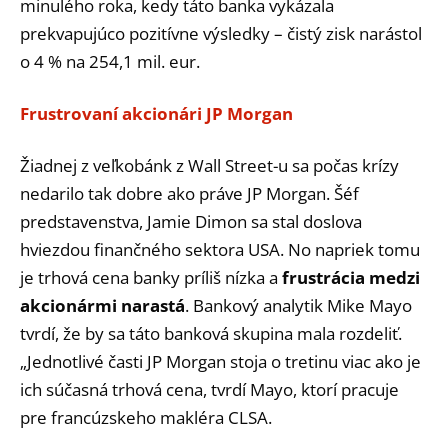
minulého roka, kedy táto banka vykázala
prekvapujúco pozitívne výsledky – čistý zisk narástol
o 4 % na 254,1 mil. eur.
Frustrovaní akcionári JP Morgan
Žiadnej z veľkobánk z Wall Street-u sa počas krízy
nedarilo tak dobre ako práve JP Morgan. Šéf
predstavenstva, Jamie Dimon sa stal doslova
hviezdou finančného sektora USA. No napriek tomu
je trhová cena banky príliš nízka a
frustrácia medzi
akcionármi narastá
. Bankový analytik Mike Mayo
tvrdí, že by sa táto banková skupina mala rozdeliť.
„Jednotlivé časti JP Morgan stoja o tretinu viac ako je
ich súčasná trhová cena, tvrdí Mayo, ktorí pracuje
pre francúzskeho makléra CLSA.