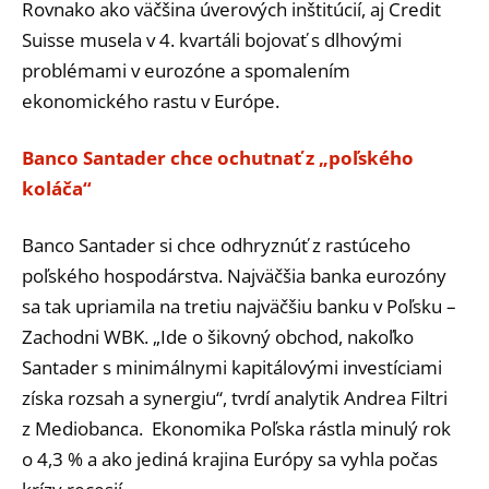
Rovnako ako väčšina úverových inštitúcií, aj Credit
Suisse musela v 4. kvartáli bojovať s dlhovými
problémami v eurozóne a spomalením
ekonomického rastu v Európe.
Banco Santader chce ochutnať z „poľského
koláča“
Banco Santader si chce odhryznúť z rastúceho
poľského hospodárstva. Najväčšia banka eurozóny
sa tak upriamila na tretiu najväčšiu banku v Poľsku –
Zachodni WBK. „Ide o šikovný obchod, nakoľko
Santader s minimálnymi kapitálovými investíciami
získa rozsah a synergiu“, tvrdí analytik Andrea Filtri
z Mediobanca. Ekonomika Poľska rástla minulý rok
o 4,3 % a ako jediná krajina Európy sa vyhla počas