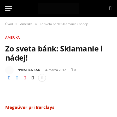
Úvod
Amerika
Zo sveta bánk: Sklamanie i nádej!
»
»
AMERIKA
Zo sveta bánk: Sklamanie i
nádej!
INVESTICNE.SK
4. marca 2012
0
Megaúver pri Barclays