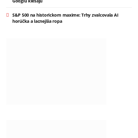
Googlu klesajú
S&P 500 na historickom maxime: Trhy zvalcovala AI
horúčka a lacnejšia ropa