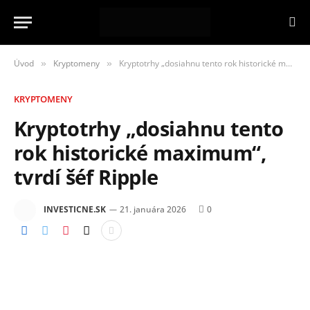
Úvod
Kryptomeny
Kryptotrhy „dosiahnu tento rok historické maximum“, tvrdí šéf Ripple
»
»
KRYPTOMENY
Kryptotrhy „dosiahnu tento
rok historické maximum“,
tvrdí šéf Ripple
INVESTICNE.SK
21. januára 2026
0