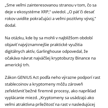
„Sme veľmi zainteresovanou stranou v tom, čo sa
deje v ekosystéme XRP,“ uviedol. „O päť či desať
rokov uvidíte pokračujúci a veľmi pozitívny vývoj,“
dodal.
Na otázku, kde by sa mohli v najbližšom období
objaviť najvýznamnejšie praktické využitia
digitálnych aktív, Garlinghouse odpovedal, že
očakáva návrat najväčšej kryptoburzy Binance na
americký trh.
Zákon GENIUS Act podľa neho výrazne podporí rast
stablecoinov a kryptomeny môžu zároveň
zefektívniť bežné firemné procesy, ako napríklad
vyplácanie miezd. „Kryptomeny sa usádzajú ako
veľmi atraktívna príležitosť na rast v nasledujúcej