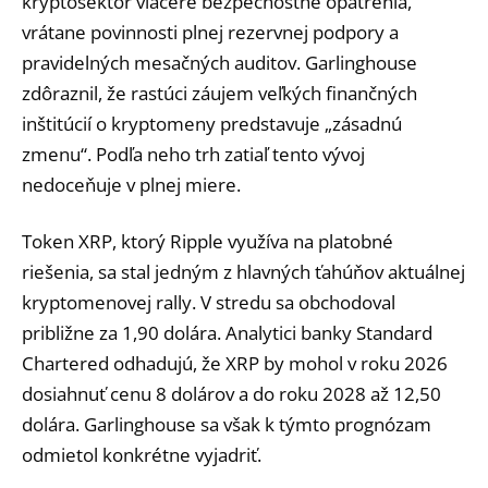
kryptosektor viaceré bezpečnostné opatrenia,
vrátane povinnosti plnej rezervnej podpory a
pravidelných mesačných auditov. Garlinghouse
zdôraznil, že rastúci záujem veľkých finančných
inštitúcií o kryptomeny predstavuje „zásadnú
zmenu“. Podľa neho trh zatiaľ tento vývoj
nedoceňuje v plnej miere.
Token XRP, ktorý Ripple využíva na platobné
riešenia, sa stal jedným z hlavných ťahúňov aktuálnej
kryptomenovej rally. V stredu sa obchodoval
približne za 1,90 dolára. Analytici banky Standard
Chartered odhadujú, že XRP by mohol v roku 2026
dosiahnuť cenu 8 dolárov a do roku 2028 až 12,50
dolára. Garlinghouse sa však k týmto prognózam
odmietol konkrétne vyjadriť.