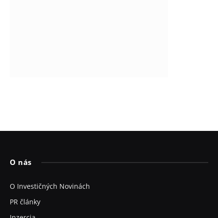
O nás
O Investičných Novinách
PR články
Inzercia