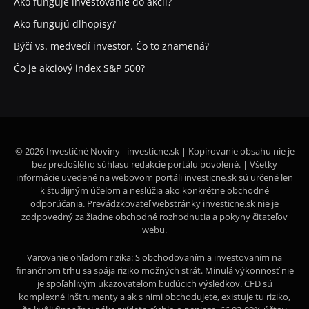
Ako funguje investovanie do akcií?
Ako fungujú dlhopisy?
Býčí vs. medvedí investor. Čo to znamená?
Čo je akciový index S&P 500?
© 2026 Investičné Noviny - investicne.sk | Kopírovanie obsahu nie je
bez predošlého súhlasu redakcie portálu povolené. | Všetky
informácie uvedené na webovom portáli investicne.sk sú určené len
k študijným účelom a neslúžia ako konkrétne obchodné
odporúčania. Prevádzkovateľ webstránky investicne.sk nie je
zodpovedný za žiadne obchodné rozhodnutia a pokyny čitateľov
webu.
Varovanie ohľadom rizika: S obchodovaním a investovaním na
finančnom trhu sa spája riziko možných strát. Minulá výkonnosť nie
je spoľahlivým ukazovateľom budúcich výsledkov. CFD sú
komplexné inštrumenty a ak s nimi obchodujete, existuje tu riziko,