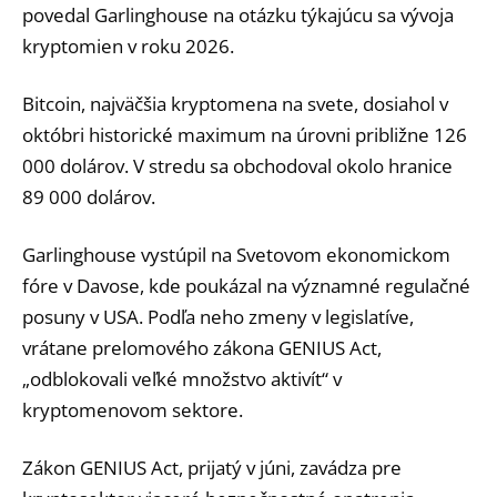
povedal Garlinghouse na otázku týkajúcu sa vývoja
kryptomien v roku 2026.
Bitcoin, najväčšia kryptomena na svete, dosiahol v
októbri historické maximum na úrovni približne 126
000 dolárov. V stredu sa obchodoval okolo hranice
89 000 dolárov.
Garlinghouse vystúpil na Svetovom ekonomickom
fóre v Davose, kde poukázal na významné regulačné
posuny v USA. Podľa neho zmeny v legislatíve,
vrátane prelomového zákona GENIUS Act,
„odblokovali veľké množstvo aktivít“ v
kryptomenovom sektore.
Zákon GENIUS Act, prijatý v júni, zavádza pre