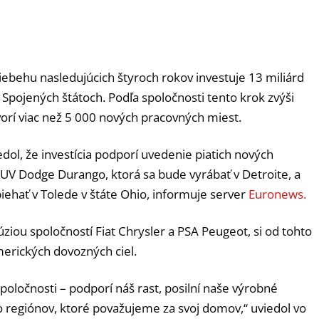
iebehu nasledujúcich štyroch rokov investuje 13 miliárd
 Spojených štátoch. Podľa spoločnosti tento krok zvýši
orí viac než 5 000 nových pracovných miest.
edol, že investícia podporí uvedenie piatich nových
SUV Dodge Durango, ktorá sa bude vyrábať v Detroite, a
ehať v Tolede v štáte Ohio, informuje server
Euronews.
fúziou spoločností Fiat Chrysler a PSA Peugeot, si od tohto
erických dovozných ciel.
 spoločnosti – podporí náš rast, posilní naše výrobné
do regiónov, ktoré považujeme za svoj domov,“ uviedol vo