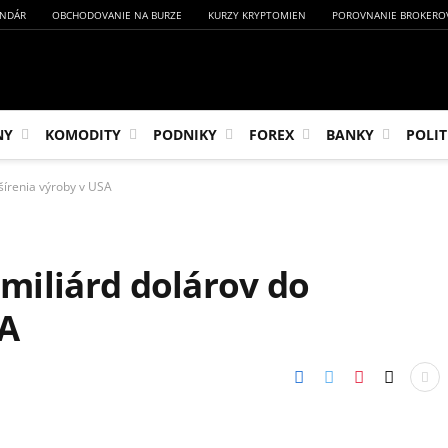
NDÁR
OBCHODOVANIE NA BURZE
KURZY KRYPTOMIEN
POROVNANIE BROKERO
NY
KOMODITY
PODNIKY
FOREX
BANKY
POLIT
zšírenia výroby v USA
 miliárd dolárov do
SA