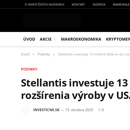
O INVESTIČNÝCH NOVINÁCH
KONTAKT
INZERCIA
MAKROKALE
ÚVOD
AKCIE
MAKROEKONOMIKA
KRYPTOME
Úvod
Podniky
Stellantis investuje 13 miliárd dolárov do ro
»
»
PODNIKY
Stellantis investuje 13
rozšírenia výroby v U
INVESTICNE.SK
15. októbra 2025
0