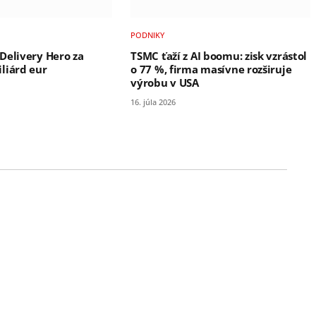
PODNIKY
Delivery Hero za
TSMC ťaží z AI boomu: zisk vzrástol
liárd eur
o 77 %, firma masívne rozširuje
výrobu v USA
16. júla 2026