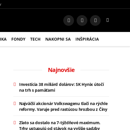
V
Facebook
Instagram
RSS
IKA
FONDY
TECH
NAKOPNI SA
INŠPIRÁCIA
Najnovšie
Investícia 38 miliárd dolárov: SK Hynix útočí
na trh s pamäťami
Najväčší akcionár Volkswagenu tlačí na rýchle
reformy. Varuje pred rastúcou hrozbou z Číny
Zlato sa dostalo na 7-týždňové maximum.
Trhy ustupujú od stávok na vyššie sadzby