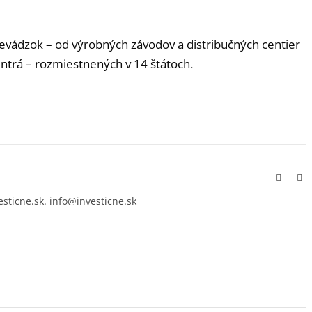
revádzok – od výrobných závodov a distribučných centier
ntrá – rozmiestnených v 14 štátoch.
Facebo
In
esticne.sk. info@investicne.sk