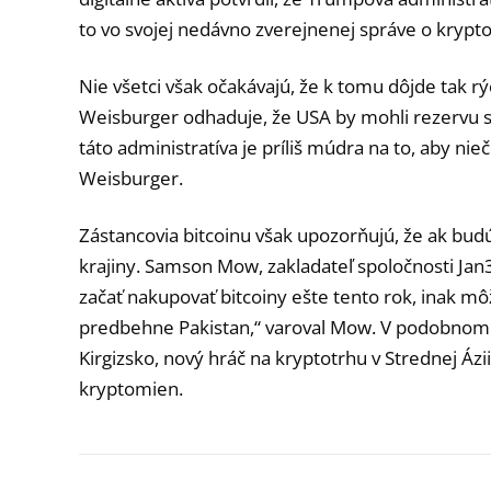
to vo svojej nedávno zverejnenej správe o krypto
Nie všetci však očakávajú, že k tomu dôjde tak 
Weisburger odhaduje, že USA by mohli rezervu s
táto administratíva je príliš múdra na to, aby nie
Weisburger.
Zástancovia bitcoinu však upozorňujú, že ak budú
krajiny. Samson Mow, zakladateľ spoločnosti Jan3,
začať nakupovať bitcoiny ešte tento rok, inak m
predbehne Pakistan,“ varoval Mow. V podobnom du
Kirgizsko, nový hráč na kryptotrhu v Strednej Ázi
kryptomien.