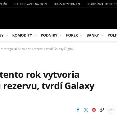
NDÁR
OBCHODOVANIE NA BURZE
KURZY KRYPTOMIEN
POROVNANIE BROKERO
NY
KOMODITY
PODNIKY
FOREX
BANKY
POLI
 strategickú bitcoinovú rezervu, tvrdí Galaxy Digital
 tento rok vytvoria
 rezervu, tvrdí Galaxy