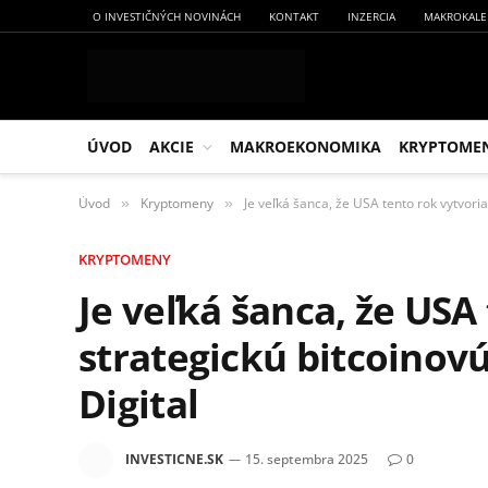
O INVESTIČNÝCH NOVINÁCH
KONTAKT
INZERCIA
MAKROKALE
ÚVOD
AKCIE
MAKROEKONOMIKA
KRYPTOME
Úvod
Kryptomeny
Je veľká šanca, že USA tento rok vytvoria
»
»
KRYPTOMENY
Je veľká šanca, že USA
strategickú bitcoinovú
Digital
INVESTICNE.SK
15. septembra 2025
0