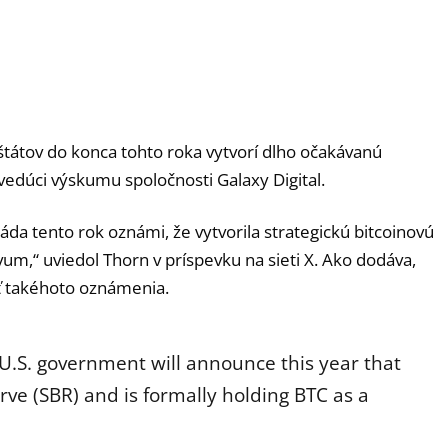
tátov do konca tohto roka vytvorí dlho očakávanú
 vedúci výskumu spoločnosti Galaxy Digital.
láda tento rok oznámi, že vytvorila strategickú bitcoinovú
vum,“ uviedol Thorn v príspevku na sieti X. Ako dodáva,
ť takéhoto oznámenia.
he U.S. government will announce this year that
erve (SBR) and is formally holding BTC as a