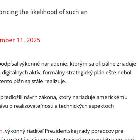
icing the likelihood of such an
mber 11, 2025
dpísal výkonné nariadenie, ktorým sa oficiálne zriaďuje
digitálnych aktív, formálny strategický plán ešte nebol
nto plán sa stále realizuje.
predložili návrh zákona, ktorý nariaďuje americkému
ávu o realizovateľnosti a technických aspektoch
h
, výkonný riaditeľ Prezidentskej rady poradcov pre
tíva má stále záujem o strategickú rezervu bitcoinu, hoci