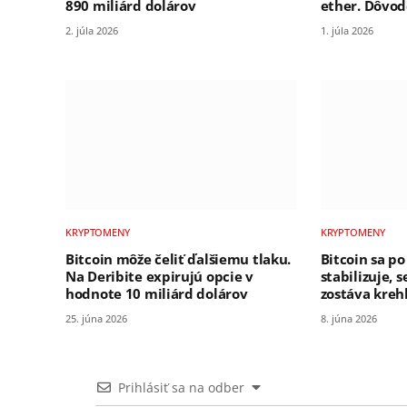
890 miliárd dolárov
ether. Dôvod
2. júla 2026
1. júla 2026
KRYPTOMENY
KRYPTOMENY
Bitcoin môže čeliť ďalšiemu tlaku.
Bitcoin sa 
Na Deribite expirujú opcie v
stabilizuje, 
hodnote 10 miliárd dolárov
zostáva kreh
25. júna 2026
8. júna 2026
Prihlásiť sa na odber