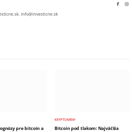
Facebo
In
esticne.sk. info@investicne.sk
KRYPTOMENY
prognózy pre bitcoin a
Bitcoin pod tlakom: Najväčšia