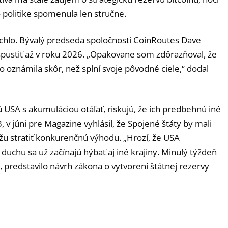
 politike spomenula len stručne.
rýchlo. Bývalý predseda spoločnosti CoinRoutes Dave
pustiť až v roku 2026. „Opakovane som zdôrazňoval, že
čo oznámila skôr, než splní svoje pôvodné ciele,“ dodal
 USA s akumuláciou otáľať, riskujú, že ich predbehnú iné
 v júni pre Magazine vyhlásil, že Spojené štáty by mali
ôžu stratiť konkurenčnú výhodu. „Hrozí, že USA
chu sa už začínajú hýbať aj iné krajiny. Minulý týždeň
i, predstavilo návrh zákona o vytvorení štátnej rezervy