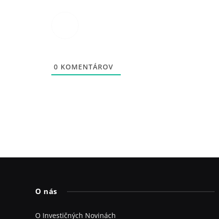
0
KOMENTÁROV
O nás
O Investičných Novinách