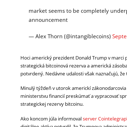
market seems to be completely underpr
announcement
— Alex Thorn (@intangiblecoins)
Septe
Hoci americký prezident Donald Trump v marci po
strategická bitcoinová rezerva a americká zásoba 
potvrdený. Nedávne udalosti však naznačujú, že te
Minulý týždeň v utorok americkí zákonodarcovia 
ministerstvu financií preskúmať a vypracovať spr
strategickej rezervy bitcoinu.
Ako koncom júla informoval
server Cointelegrap
digitálne aktíva potvrdil, že Trumpova administra