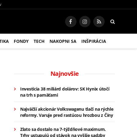
V
Facebook
Instagram
RSS
TIKA
FONDY
TECH
NAKOPNI SA
INŠPIRÁCIA
Najnovšie
Investícia 38 miliárd dolárov: SK Hynix útočí
na trh s pamäťami
Najväčší akcionár Volkswagenu tlačí na rýchle
reformy. Varuje pred rastúcou hrozbou z Číny
Zlato sa dostalo na 7-týždňové maximum.
Trhy ustupujú od stávok na vyššie sadzby