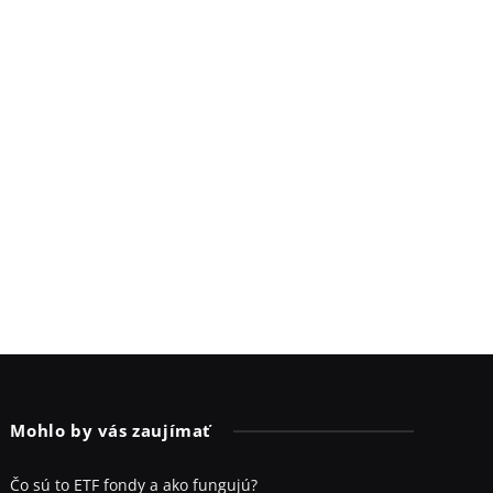
Mohlo by vás zaujímať
Čo sú to ETF fondy a ako fungujú?