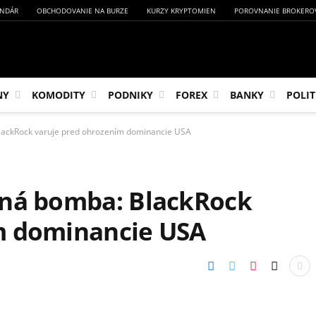
NDÁR
OBCHODOVANIE NA BURZE
KURZY KRYPTOMIEN
POROVNANIE BROKERO
NY
KOMODITY
PODNIKY
FOREX
BANKY
POLIT
lackRock varuje pred ohrozením dominancie USA
aná bomba: BlackRock
m dominancie USA