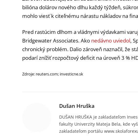
bilióna dolárov nového dlhu každý týždeň, súkr
mohlo viesť k citeľnému nárastu nákladov na fin
Pred rastúcim dlhom a vládnymi výdavkami varuje
Bridgewater Associates. Ako
nedávno uviedol
, S
chronický problém. Dalio zároveň naznačil, že stál
podarí znížiť rozpočtový deficit na úroveň 3 % H
Zdroje: reuters.com; investicne.sk
Dušan Hruška
DUŠAN HRUŠKA je zakladateľom Invest
fakulty Univerzity Mateja Bela, kde vy
zakladateľom portálu www.skolaforex