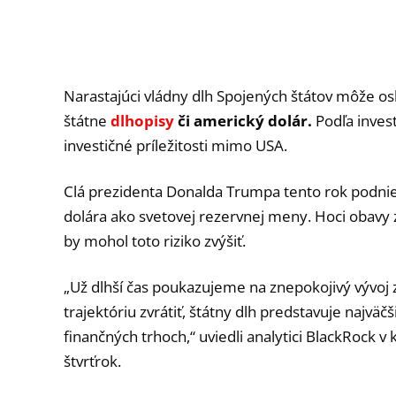
Narastajúci vládny dlh Spojených štátov môže osl
štátne
dlhopisy
či americký dolár.
Podľa inves
investičné príležitosti mimo USA.
Clá prezidenta Donalda Trumpa tento rok podnietil
dolára ako svetovej rezervnej meny. Hoci obavy z
by mohol toto riziko zvýšiť.
„Už dlhší čas poukazujeme na znepokojivý vývoj z
trajektóriu zvrátiť, štátny dlh predstavuje najv
finančných trhoch,“ uviedli analytici BlackRock 
štvrťrok.