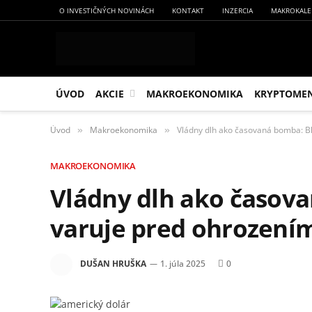
O INVESTIČNÝCH NOVINÁCH
KONTAKT
INZERCIA
MAKROKALE
ÚVOD
AKCIE
MAKROEKONOMIKA
KRYPTOME
Úvod
Makroekonomika
Vládny dlh ako časovaná bomba: B
»
»
MAKROEKONOMIKA
Vládny dlh ako časov
varuje pred ohrození
DUŠAN HRUŠKA
1. júla 2025
0