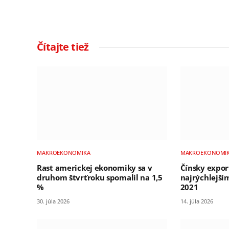
Čítajte tiež
MAKROEKONOMIKA
MAKROEKONOMI
Rast americkej ekonomiky sa v
Čínsky export
druhom štvrťroku spomalil na 1,5
najrýchlejš
%
2021
30. júla 2026
14. júla 2026