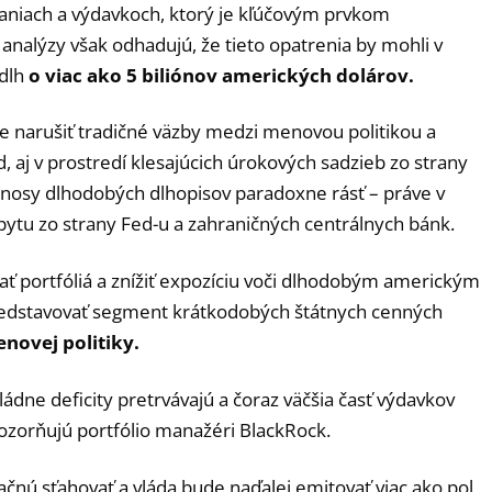
daniach a výdavkoch, ktorý je kľúčovým prvkom
alýzy však odhadujú, že tieto opatrenia by mohli v
 dlh
o viac ako 5 biliónov amerických dolárov.
e narušiť tradičné väzby medzi menovou politikou a
, aj v prostredí klesajúcich úrokových sadzieb zo strany
osy dlhodobých dlhopisov paradoxne rásť – práve v
ytu zo strany Fed-u a zahraničných centrálnych bánk.
vať portfóliá a znížiť expozíciu voči dlhodobým americkým
redstavovať segment krátkodobých štátnych cenných
enovej politiky.
ne deficity pretrvávajú a čoraz väčšia časť výdavkov
ozorňujú portfólio manažéri BlackRock.
začnú sťahovať a vláda bude naďalej emitovať viac ako pol