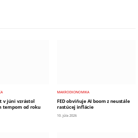
KA
MAKROEKONOMIKA
 v júni vzrástol
FED obviňuje AI boom z neustále
ím tempom od roku
rastúcej inflácie
10. júla 2026