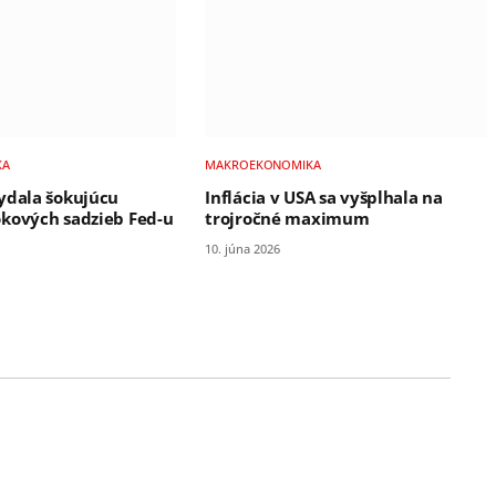
KA
MAKROEKONOMIKA
ydala šokujúcu
Inflácia v USA sa vyšplhala na
kových sadzieb Fed-u
trojročné maximum
10. júna 2026