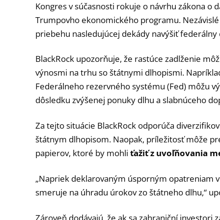
Kongres v súčasnosti rokuje o návrhu zákona o 
Trumpovho ekonomického programu. Nezávislé an
priebehu nasledujúcej dekády navýšiť federálny
BlackRock upozorňuje, že rastúce zadlženie môž
výnosmi na trhu so štátnymi dlhopismi. Napríklad
Federálneho rezervného systému (Fed) môžu výn
dôsledku zvýšenej ponuky dlhu a slabnúceho dop
Za tejto situácie BlackRock odporúča diverzifiko
štátnym dlhopisom. Naopak, príležitosť môže p
papierov, ktoré by mohli
ťažiť z uvoľňovania m
„Napriek deklarovaným úsporným opatreniam vlád
smeruje na úhradu úrokov zo štátneho dlhu,“ up
Zároveň dodávajú, že ak sa zahraniční investori 