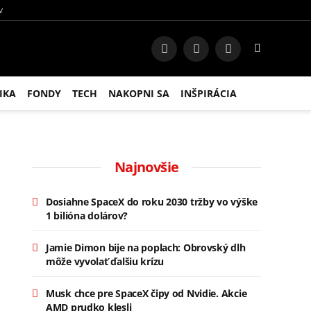
V
Facebook
Instagram
RSS
IKA
FONDY
TECH
NAKOPNI SA
INŠPIRÁCIA
Najnovšie
Dosiahne SpaceX do roku 2030 tržby vo výške
1 bilióna dolárov?
Jamie Dimon bije na poplach: Obrovský dlh
môže vyvolať ďalšiu krízu
Musk chce pre SpaceX čipy od Nvidie. Akcie
AMD prudko klesli