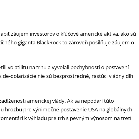
abiť záujem investorov o kľúčové americké aktíva, ako sú
tičného giganta BlackRock to zároveň posilňuje záujem o
i volatilitu na trhu a vyvolali pochybnosti o postavení
 de-dolarizácie nie sú bezprostredné, rastúci vládny dlh
adlženosti americkej vlády. Ak sa nepodarí túto
äčšiu hrozbu pre výnimočné postavenie USA na globálnych
v komentári k výhľadu pre trh s pevným výnosom na tretí