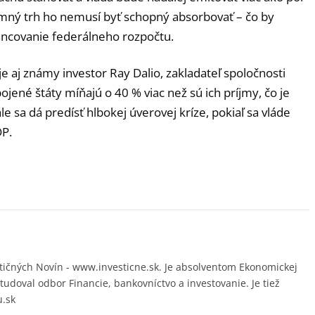
omný trh ho nemusí byť schopný absorbovať – čo by
ancovanie federálneho rozpočtu.
 aj známy investor Ray Dalio, zakladateľ spoločnosti
pojené štáty míňajú o 40 % viac než sú ich príjmy, čo je
e sa dá predísť hlbokej úverovej kríze, pokiaľ sa vláde
DP.
ičných Novín - www.investicne.sk. Je absolventom Ekonomickej
študoval odbor Financie, bankovníctvo a investovanie. Je tiež
u.sk