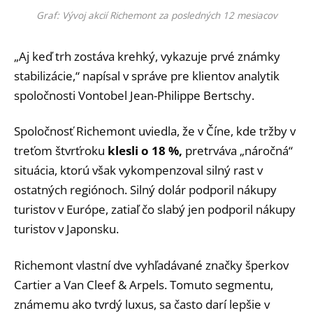
Graf: Vývoj akcií Richemont za posledných 12 mesiacov
„Aj keď trh zostáva krehký, vykazuje prvé známky
stabilizácie,“ napísal v správe pre klientov analytik
spoločnosti Vontobel Jean-Philippe Bertschy.
Spoločnosť Richemont uviedla, že v Číne, kde tržby v
treťom štvrťroku
klesli o 18 %,
pretrváva „náročná“
situácia, ktorú však vykompenzoval silný rast v
ostatných regiónoch. Silný dolár podporil nákupy
turistov v Európe, zatiaľ čo slabý jen podporil nákupy
turistov v Japonsku.
Richemont vlastní dve vyhľadávané značky šperkov
Cartier a Van Cleef & Arpels. Tomuto segmentu,
známemu ako tvrdý luxus, sa často darí lepšie v