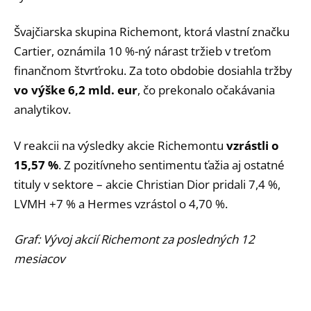
Švajčiarska skupina Richemont, ktorá vlastní značku
Cartier, oznámila 10 %-ný nárast tržieb v treťom
finančnom štvrťroku. Za toto obdobie dosiahla tržby
vo výške 6,2 mld. eur
, čo prekonalo očakávania
analytikov.
V reakcii na výsledky akcie Richemontu
vzrástli o
15,57 %
. Z pozitívneho sentimentu ťažia aj ostatné
tituly v sektore – akcie Christian Dior pridali 7,4 %,
LVMH +7 % a Hermes vzrástol o 4,70 %.
Graf: Vývoj akcií Richemont za posledných 12
mesiacov