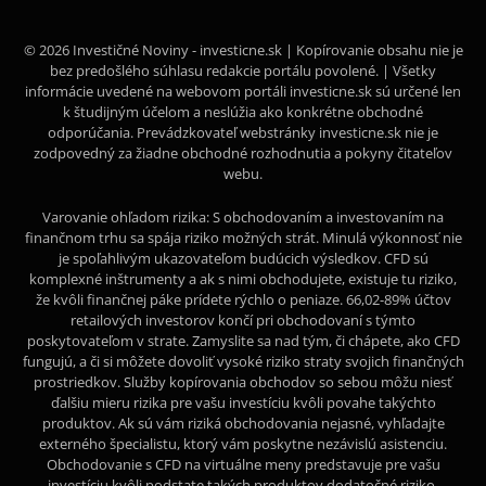
© 2026 Investičné Noviny - investicne.sk | Kopírovanie obsahu nie je
bez predošlého súhlasu redakcie portálu povolené. | Všetky
informácie uvedené na webovom portáli investicne.sk sú určené len
k študijným účelom a neslúžia ako konkrétne obchodné
odporúčania. Prevádzkovateľ webstránky investicne.sk nie je
zodpovedný za žiadne obchodné rozhodnutia a pokyny čitateľov
webu.
Varovanie ohľadom rizika: S obchodovaním a investovaním na
finančnom trhu sa spája riziko možných strát. Minulá výkonnosť nie
je spoľahlivým ukazovateľom budúcich výsledkov. CFD sú
komplexné inštrumenty a ak s nimi obchodujete, existuje tu riziko,
že kvôli finančnej páke prídete rýchlo o peniaze. 66,02-89% účtov
retailových investorov končí pri obchodovaní s týmto
poskytovateľom v strate. Zamyslite sa nad tým, či chápete, ako CFD
fungujú, a či si môžete dovoliť vysoké riziko straty svojich finančných
prostriedkov. Služby kopírovania obchodov so sebou môžu niesť
ďalšiu mieru rizika pre vašu investíciu kvôli povahe takýchto
produktov. Ak sú vám riziká obchodovania nejasné, vyhľadajte
externého špecialistu, ktorý vám poskytne nezávislú asistenciu.
Obchodovanie s CFD na virtuálne meny predstavuje pre vašu
investíciu kvôli podstate takých produktov dodatočné riziko.