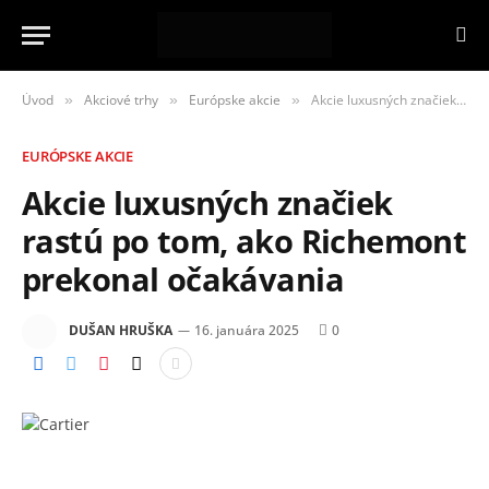
Úvod
Akciové trhy
Európske akcie
Akcie luxusných značiek rastú po tom, ako Richemont prekonal očakávania
»
»
»
EURÓPSKE AKCIE
Akcie luxusných značiek
rastú po tom, ako Richemont
prekonal očakávania
DUŠAN HRUŠKA
16. januára 2025
0