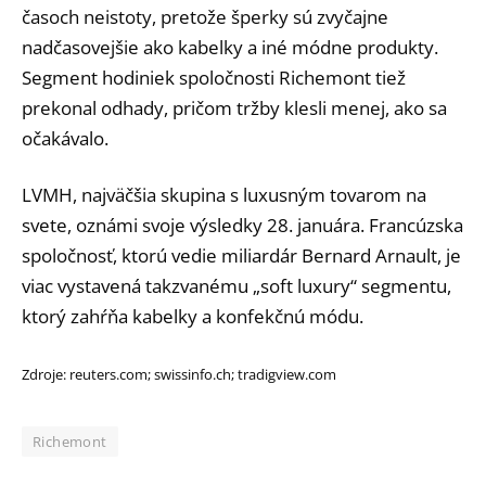
časoch neistoty, pretože šperky sú zvyčajne
nadčasovejšie ako kabelky a iné módne produkty.
Segment hodiniek spoločnosti Richemont tiež
prekonal odhady, pričom tržby klesli menej, ako sa
očakávalo.
LVMH, najväčšia skupina s luxusným tovarom na
svete, oznámi svoje výsledky 28. januára. Francúzska
spoločnosť, ktorú vedie miliardár Bernard Arnault, je
viac vystavená takzvanému „soft luxury“ segmentu,
ktorý zahŕňa kabelky a konfekčnú módu.
Zdroje: reuters.com; swissinfo.ch; tradigview.com
Richemont