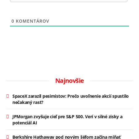
0
KOMENTÁROV
Najnovšie
SpaceX zarazil pesimistov: Prečo uvoľnenie akcií spustilo
nečakaný rast?
JPMorgan zvyšuje cieľ pre S&P 500. Verí v silné zisky a
potenciál AI
Berkshire Hathaway pod novým šéfom začína míňať