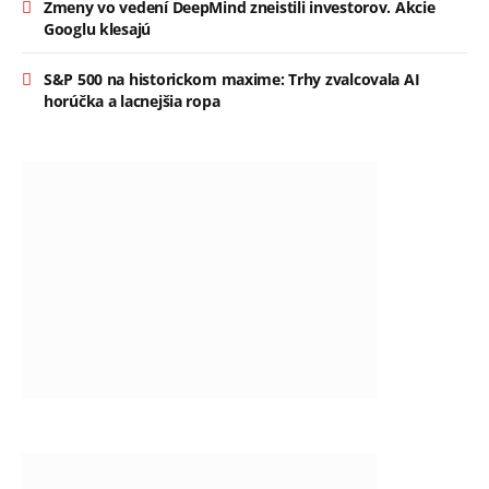
Zmeny vo vedení DeepMind zneistili investorov. Akcie
Googlu klesajú
S&P 500 na historickom maxime: Trhy zvalcovala AI
horúčka a lacnejšia ropa