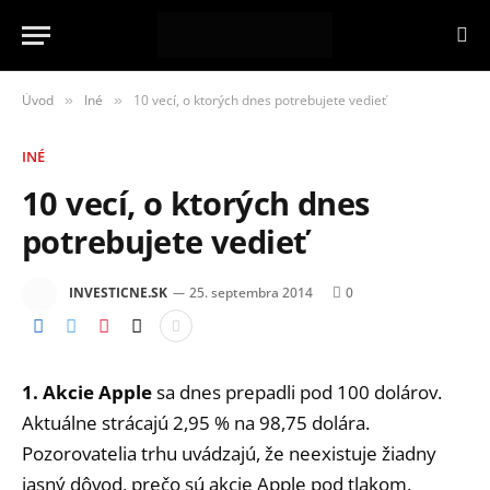
Úvod
Iné
10 vecí, o ktorých dnes potrebujete vedieť
»
»
INÉ
10 vecí, o ktorých dnes
potrebujete vedieť
INVESTICNE.SK
25. septembra 2014
0
1. Akcie Apple
sa dnes prepadli pod 100 dolárov.
Aktuálne strácajú 2,95 % na 98,75 dolára.
Pozorovatelia trhu uvádzajú, že neexistuje žiadny
jasný dôvod, prečo sú akcie Apple pod tlakom.