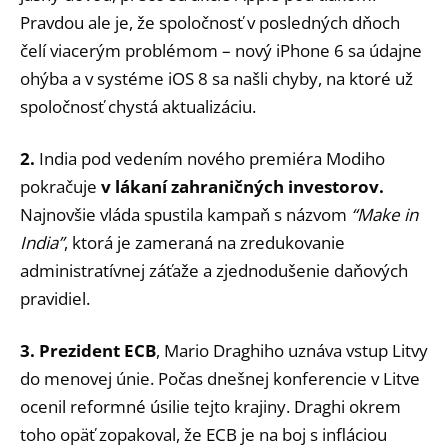
Pravdou ale je, že spoločnosť v posledných dňoch
čelí viacerým problémom – nový iPhone 6 sa údajne
ohýba a v systéme iOS 8 sa našli chyby, na ktoré už
spoločnosť chystá aktualizáciu.
2.
India pod vedením nového premiéra Modiho
pokračuje
v lákaní zahraničných investorov.
Najnovšie vláda spustila kampaň s názvom
“Make in
India”
, ktorá je zameraná na zredukovanie
administratívnej záťaže a zjednodušenie daňových
pravidiel.
3. Prezident ECB
, Mario Draghiho uznáva vstup Litvy
do menovej únie. Počas dnešnej konferencie v Litve
ocenil reformné úsilie tejto krajiny. Draghi okrem
toho opäť zopakoval, že ECB je na boj s infláciou