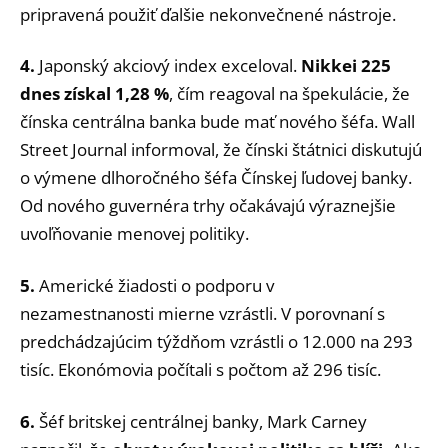
pripravená použiť ďalšie nekonvečnené nástroje.
4.
Japonský akciový index exceloval.
Nikkei 225
dnes získal 1,28 %
, čím reagoval na špekulácie, že
čínska centrálna banka bude mať nového šéfa. Wall
Street Journal informoval, že čínski štátnici diskutujú
o výmene dlhoročného šéfa Čínskej ľudovej banky.
Od nového guvernéra trhy očakávajú výraznejšie
uvoľňovanie menovej politiky.
5.
Americké žiadosti o podporu v
nezamestnanosti mierne vzrástli. V porovnaní s
predchádzajúcim týždňom vzrástli o 12.000 na 293
tisíc. Ekonómovia počítali s počtom až 296 tisíc.
6.
Šéf britskej centrálnej banky, Mark Carney