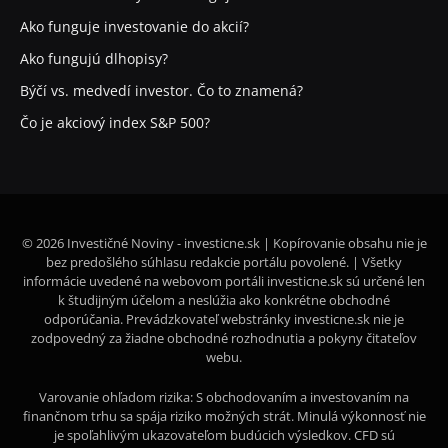
Ako funguje investovanie do akcií?
Ako fungujú dlhopisy?
Býčí vs. medvedí investor. Čo to znamená?
Čo je akciový index S&P 500?
© 2026 Investičné Noviny - investicne.sk | Kopírovanie obsahu nie je
bez predošlého súhlasu redakcie portálu povolené. | Všetky
informácie uvedené na webovom portáli investicne.sk sú určené len
k študijným účelom a neslúžia ako konkrétne obchodné
odporúčania. Prevádzkovateľ webstránky investicne.sk nie je
zodpovedný za žiadne obchodné rozhodnutia a pokyny čitateľov
webu.
Varovanie ohľadom rizika: S obchodovaním a investovaním na
finančnom trhu sa spája riziko možných strát. Minulá výkonnosť nie
je spoľahlivým ukazovateľom budúcich výsledkov. CFD sú