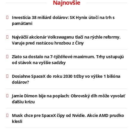
Najnovšie
Investícia 38 miliárd dolárov: SK Hynix útočí na trh s
pamäťami
Najväčší akcionár Volkswagenu tlačí na rýchle reformy.
Varuje pred rastúcou hrozbou z Číny
Zlato sa dostalo na 7-týždňové maximum. Trhy ustupujú
od stávok na vyššie sadzby
Dosiahne SpaceX do roku 2030 tržby vo výške 1 bilióna
dolárov?
Jamie Dimon bije na poplach: Obrovský dlh môže vyvolať
ďalšiu krízu
Musk chce pre SpaceX čipy od Nvidie. Akcie AMD prudko
klesli