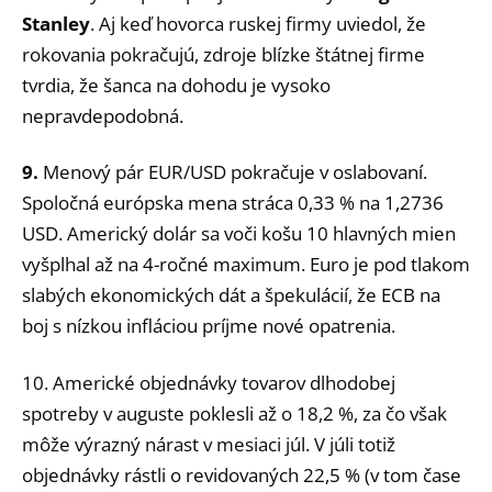
Stanley
. Aj keď hovorca ruskej firmy uviedol, že
rokovania pokračujú, zdroje blízke štátnej firme
tvrdia, že šanca na dohodu je vysoko
nepravdepodobná.
9.
Menový pár EUR/USD pokračuje v oslabovaní.
Spoločná európska mena stráca 0,33 % na 1,2736
USD. Americký dolár sa voči košu 10 hlavných mien
vyšplhal až na 4-ročné maximum. Euro je pod tlakom
slabých ekonomických dát a špekulácií, že ECB na
boj s nízkou infláciou príjme nové opatrenia.
10. Americké objednávky tovarov dlhodobej
spotreby v auguste poklesli až o 18,2 %, za čo však
môže výrazný nárast v mesiaci júl. V júli totiž
objednávky rástli o revidovaných 22,5 % (v tom čase