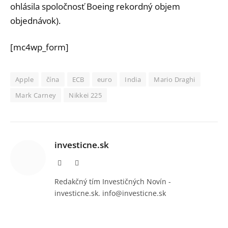
ohlásila spoločnosť Boeing rekordný objem
objednávok).
[mc4wp_form]
Apple
čína
ECB
euro
India
Mario Draghi
Mark Carney
Nikkei 225
investicne.sk
Facebook
Instagram
Redakčný tím Investičných Novín -
investicne.sk. info@investicne.sk