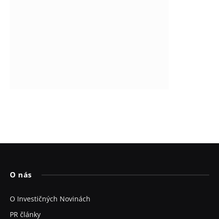
O nás
O Investičných Novinách
PR články