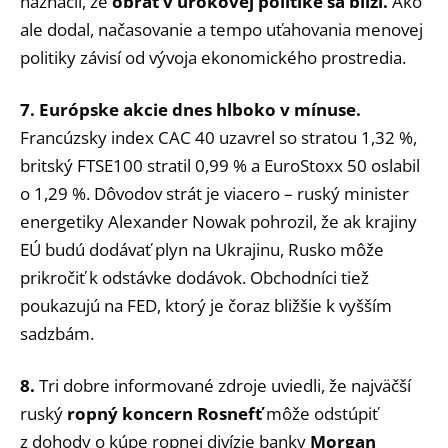
naznačil, že
obrat v úrokovej politike sa blíži.
Ako
ale dodal, načasovanie a tempo uťahovania menovej
politiky závisí od vývoja ekonomického prostredia.
7. Európske akcie dnes hlboko v mínuse.
Francúzsky index CAC 40 uzavrel so stratou 1,32 %,
britský FTSE100 stratil 0,99 % a EuroStoxx 50 oslabil
o 1,29 %. Dôvodov strát je viacero – ruský minister
energetiky Alexander Nowak pohrozil, že ak krajiny
EÚ budú dodávať plyn na Ukrajinu, Rusko môže
prikročiť k odstávke dodávok. Obchodníci tiež
poukazujú na FED, ktorý je čoraz bližšie k vyšším
sadzbám.
8.
Tri dobre informované zdroje uviedli, že najväčší
ruský
ropný koncern Rosnefť
môže odstúpiť
z dohody o kúpe ropnej divízie banky
Morgan