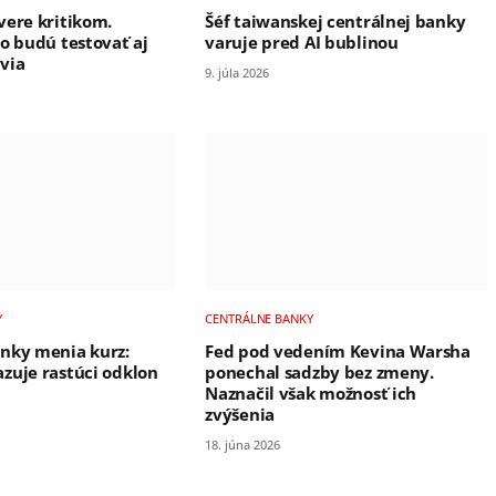
vere kritikom.
Šéf taiwanskej centrálnej banky
ro budú testovať aj
varuje pred AI bublinou
via
9. júla 2026
Y
CENTRÁLNE BANKY
nky menia kurz:
Fed pod vedením Kevina Warsha
zuje rastúci odklon
ponechal sadzby bez zmeny.
Naznačil však možnosť ich
zvýšenia
18. júna 2026