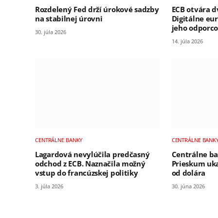
Rozdelený Fed drží úrokové sadzby
ECB otvára d
na stabilnej úrovni
Digitálne eu
jeho odporco
30. júla 2026
14. júla 2026
CENTRÁLNE BANKY
CENTRÁLNE BANK
Lagardová nevylúčila predčasný
Centrálne ba
odchod z ECB. Naznačila možný
Prieskum uka
vstup do francúzskej politiky
od dolára
3. júla 2026
30. júna 2026