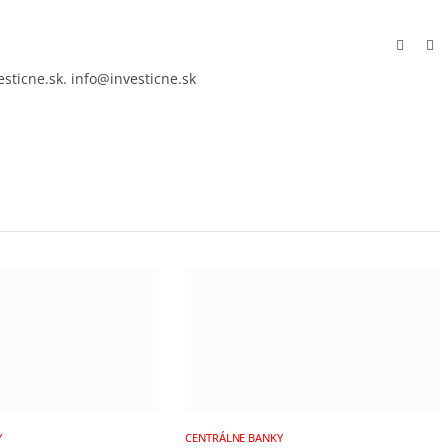
Facebo
In
esticne.sk. info@investicne.sk
Y
CENTRÁLNE BANKY