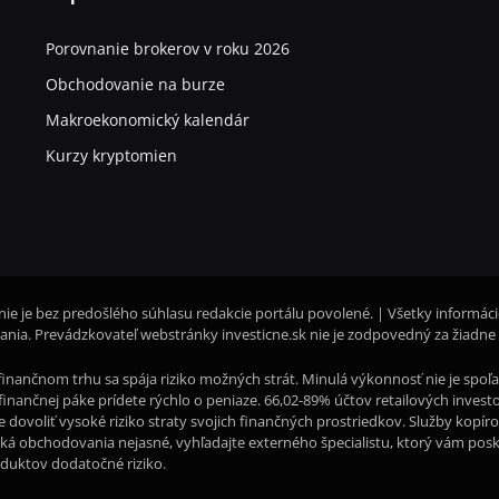
Porovnanie brokerov v roku 2026
Obchodovanie na burze
Makroekonomický kalendár
Kurzy kryptomien
nie je bez predošlého súhlasu redakcie portálu povolené. | Všetky informác
nia. Prevádzkovateľ webstránky investicne.sk nie je zodpovedný za žiadne
inančnom trhu sa spája riziko možných strát. Minulá výkonnosť nie je sp
li finančnej páke prídete rýchlo o peniaze. 66,02-89% účtov retailových inve
te dovoliť vysoké riziko straty svojich finančných prostriedkov. Služby kopí
iká obchodovania nejasné, vyhľadajte externého špecialistu, ktorý vám pos
oduktov dodatočné riziko.