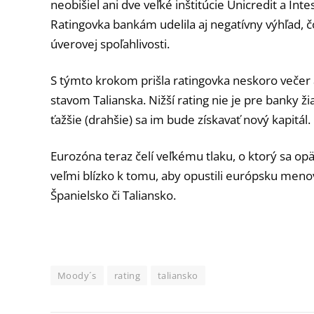
neobišiel ani dve veľké inštitúcie Unicredit a In
Ratingovka bankám udelila aj negatívny výhľad, 
úverovej spoľahlivosti.
S týmto krokom prišla ratingovka neskoro več
stavom Talianska. Nižší rating nie je pre banky
ťažšie (drahšie) sa im bude získavať nový kapitál.
Eurozóna teraz čelí veľkému tlaku, o ktorý sa opäť
veľmi blízko k tomu, aby opustili európsku menov
Španielsko či Taliansko.
Moody´s
rating
taliansko