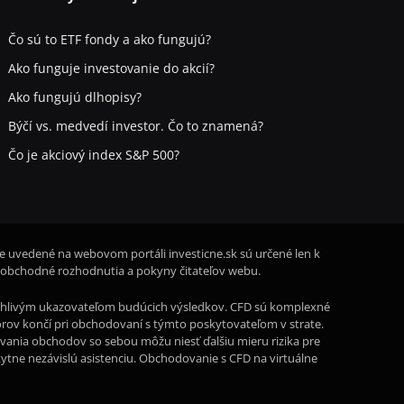
Čo sú to ETF fondy a ako fungujú?
Ako funguje investovanie do akcií?
Ako fungujú dlhopisy?
Býčí vs. medvedí investor. Čo to znamená?
Čo je akciový index S&P 500?
ie uvedené na webovom portáli investicne.sk sú určené len k
 obchodné rozhodnutia a pokyny čitateľov webu.
oľahlivým ukazovateľom budúcich výsledkov. CFD sú komplexné
storov končí pri obchodovaní s týmto poskytovateľom v strate.
rovania obchodov so sebou môžu niesť ďalšiu mieru rizika pre
kytne nezávislú asistenciu. Obchodovanie s CFD na virtuálne