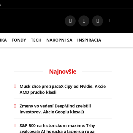
V
Facebook
Instagram
RSS
IKA
FONDY
TECH
NAKOPNI SA
INŠPIRÁCIA
Najnovšie
Musk chce pre SpaceX čipy od Nvidie. Akcie
AMD prudko klesli
Zmeny vo vedení DeepMind zneistili
investorov. Akcie Googlu klesajú
S&P 500 na historickom maxime: Trhy
zvalcovala AI horúčka a lacnejšia ropa