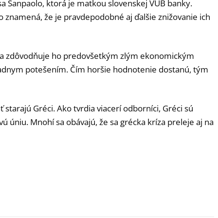
tesa Sanpaolo, ktorá je matkou slovenskej VÚB banky.
čo znamená, že je pravdepodobné aj ďalšie znižovanie ich
er a zdôvodňuje ho predovšetkým zlým ekonomickým
 žiadnym potešením. Čím horšie hodnotenie dostanú, tým
 starajú Gréci. Ako tvrdia viacerí odborníci, Gréci sú
ú úniu. Mnohí sa obávajú, že sa grécka kríza preleje aj na