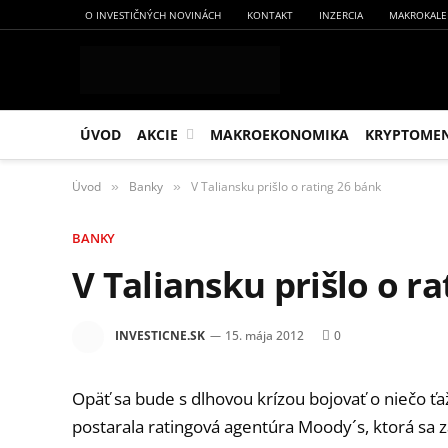
O INVESTIČNÝCH NOVINÁCH
KONTAKT
INZERCIA
MAKROKALE
ÚVOD
AKCIE
MAKROEKONOMIKA
KRYPTOME
Úvod
Banky
V Taliansku prišlo o rating 26 bánk
»
»
BANKY
V Taliansku prišlo o r
INVESTICNE.SK
15. mája 2012
0
Opäť sa bude s dlhovou krízou bojovať o niečo ťa
postarala ratingová agentúra Moody´s, ktorá sa z