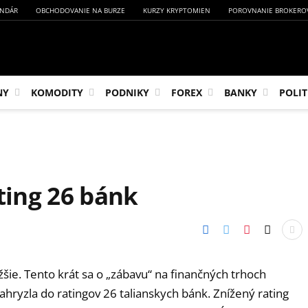
NDÁR
OBCHODOVANIE NA BURZE
KURZY KRYPTOMIEN
POROVNANIE BROKERO
NY
KOMODITY
PODNIKY
FOREX
BANKY
POLIT
ating 26 bánk
žšie. Tento krát sa o „zábavu“ na finančných trhoch
ahryzla do ratingov 26 talianskych bánk. Znížený rating