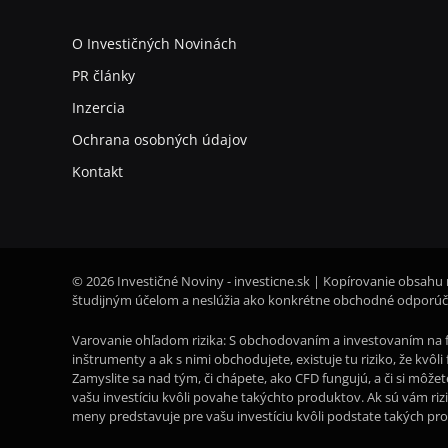
O Investičných Novinách
PR články
Inzercia
Ochrana osobných údajov
Kontakt
© 2026 Investičné Noviny - investicne.sk | Kopírovanie obsahu 
študijným účelom a neslúžia ako konkrétne obchodné odporúča
Varovanie ohľadom rizika: S obchodovaním a investovaním na f
inštrumenty a ak s nimi obchodujete, existuje tu riziko, že kvô
Zamyslite sa nad tým, či chápete, ako CFD fungujú, a či si môže
vašu investíciu kvôli povahe takýchto produktov. Ak sú vám riz
meny predstavuje pre vašu investíciu kvôli podstate takých pr