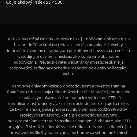
Čo je akciový index S&P 500?
© 2026 Investičné Noviny - investicne.sk | Kopírovanie obsahu nie je
bez predošlého súhlasu redakcie portálu povolené. | Všetky
informácie uvedené na webovom portáli investicne.sk sú určené len
k študijným účelom a neslúžia ako konkrétne obchodné
odporúčania. Prevádzkovateľ webstránky investicne.sk nie je
zodpovedný za žiadne obchodné rozhodnutia a pokyny čitateľov
webu.
Varovanie ohľadom rizika: S obchodovaním a investovaním na
finančnom trhu sa spája riziko možných strát. Minulá výkonnosť nie
je spoľahlivým ukazovateľom budúcich výsledkov. CFD sú
komplexné inštrumenty a ak s nimi obchodujete, existuje tu riziko,
že kvôli finančnej páke prídete rýchlo o peniaze. 66,02-89% účtov
retailových investorov končí pri obchodovaní s týmto
poskytovateľom v strate. Zamyslite sa nad tým, či chápete, ako CFD
fungujú, a či si môžete dovoliť vysoké riziko straty svojich finančných
prostriedkov. Služby kopírovania obchodov so sebou môžu niesť