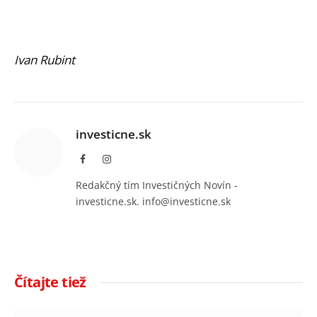
Ivan Rubint
investicne.sk
Facebook
Instagram
Redakčný tím Investičných Novín -
investicne.sk. info@investicne.sk
Čítajte tiež