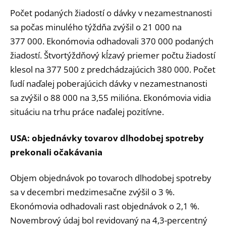
Počet podaných žiadostí o dávky v nezamestnanosti
sa počas minulého týždňa zvýšil o 21 000 na
377 000. Ekonómovia odhadovali 370 000 podaných
žiadostí. Štvortýždňový kĺzavý priemer počtu žiadostí
klesol na 377 500 z predchádzajúcich 380 000. Počet
ľudí naďalej poberajúcich dávky v nezamestnanosti
sa zvýšil o 88 000 na 3,55 milióna. Ekonómovia vidia
situáciu na trhu práce naďalej pozitívne.
USA: objednávky tovarov dlhodobej spotreby
prekonali očakávania
Objem objednávok po tovaroch dlhodobej spotreby
sa v decembri medzimesačne zvýšil o 3 %.
Ekonómovia odhadovali rast objednávok o 2,1 %.
Novembrový údaj bol revidovaný na 4,3-percentný