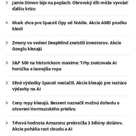
Jamie Dimon bije na poplach: Obrovský dlh môže vyvolať
ďalšiu krízu
Musk chce pre SpaceX čipy od Nvidie. Akcie AMD prudko
klesli
Zmeny vo vedení DeepMind zneistili investorov. Akcie
Googlu klesajú
S&P 500 na historickom maxime: Trhy zvalcovala AI
horúčka a lacnejšia ropa
Silné výsledky SpaceX nestačili. Akcie klesajú pre rastúce
výdavky na AI
Ceny ropy klesajú. Bessent naznačil možnú dohodu o
otvorení Hormuzského prielivu
Trhová hodnota Amazonu prekročila 3 bilióny dolárov.
Akcie poháňa rast cloudu a AI