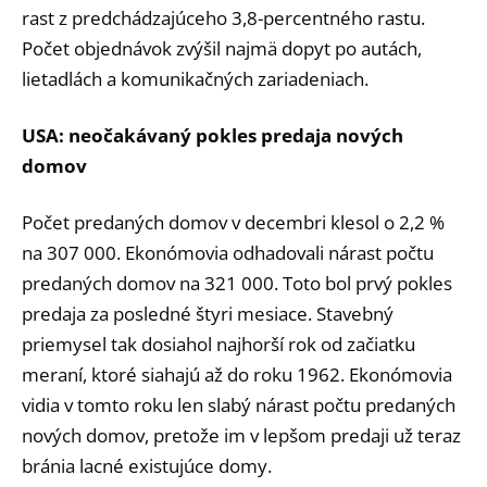
rast z predchádzajúceho 3,8-percentného rastu.
Počet objednávok zvýšil najmä dopyt po autách,
lietadlách a komunikačných zariadeniach.
USA: neočakávaný pokles predaja nových
domov
Počet predaných domov v decembri klesol o 2,2 %
na 307 000. Ekonómovia odhadovali nárast počtu
predaných domov na 321 000. Toto bol prvý pokles
predaja za posledné štyri mesiace. Stavebný
priemysel tak dosiahol najhorší rok od začiatku
meraní, ktoré siahajú až do roku 1962. Ekonómovia
vidia v tomto roku len slabý nárast počtu predaných
nových domov, pretože im v lepšom predaji už teraz
bránia lacné existujúce domy.