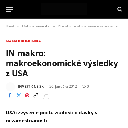
Úvod
Makroekonomika
IN makro: makroekonomické výsledky z USA
»
»
MAKROEKONOMIKA
IN makro:
makroekonomické výsledky
z USA
INVESTICNE.SK
26. januára 2012
0
USA: zvýšenie počtu žiadostí o dávky v
nezamestnanosti