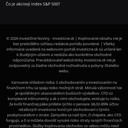
Čo je akciový index S&P 500?
© 2026 Investičné Noviny - investicne.sk | Kopírovanie obsahu nie je
bez predošlého súhlasu redakcie portálu povolené. | Všetky
informácie uvedené na webovom portáli investicne.sk sú určené len
k študijným účelom a neslúžia ako konkrétne obchodné
odporúčania. Prevádzkovateľ webstránky investicne.sk nie je
zodpovedný za žiadne obchodné rozhodnutia a pokyny čitateľov
webu.
Varovanie ohľadom rizika: S obchodovaním a investovaním na
finančnom trhu sa spája riziko možných strát. Minulá výkonnosť nie
je spoľahlivým ukazovateľom budúcich výsledkov. CFD sú
komplexné inštrumenty a ak s nimi obchodujete, existuje tu riziko,
že kvôli finančnej páke prídete rýchlo o peniaze. 66,02-89% účtov
retailových investorov končí pri obchodovaní s týmto
poskytovateľom v strate. Zamyslite sa nad tým, či chápete, ako CFD
fungujú, a či si môžete dovoliť vysoké riziko straty svojich finančných
prostriedkov. Služby kopírovania obchodov so sebou môžu niesť