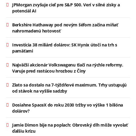
JPMorgan zvyšuje cieľ pre S&P 500. Verí v silné zisky a
potenciál AI
Berkshire Hathaway pod novým šéfom začína míňať
nahromadenú hotovosť
Investícia 38 miliárd dolárov: SK Hynix útočí na trh s
pamäťami
Najväčší akcionár Volkswagenu tlačí na rýchle reformy.
Varuje pred rastúcou hrozbou z Číny
Zlato sa dostalo na 7-týždňové maximum. Trhy ustupujú
od stávok na vyššie sadzby
Dosiahne SpaceX do roku 2030 tržby vo výške 1 bilióna
dolárov?
Jamie Dimon bije na poplach: Obrovský dlh môže vyvolať
ďalšiu krízu