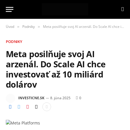
Úvod
Podniky
Meta posilňuje svoj AI arzenál. Do Scale AI chce investovať až 10 miliárd dolárov
»
»
PODNIKY
Meta posilňuje svoj AI
arzenál. Do Scale AI chce
investovať až 10 miliárd
dolárov
INVESTICNE.SK
8. júna 2025
0