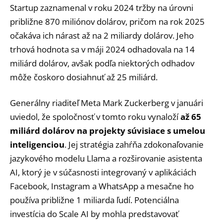
Startup zaznamenal v roku 2024 tržby na úrovni
približne 870 miliónov dolárov, pričom na rok 2025
očakáva ich nárast až na 2 miliardy dolárov. Jeho
trhová hodnota sa v máji 2024 odhadovala na 14
miliárd dolárov, avšak podľa niektorých odhadov
môže čoskoro dosiahnuť až 25 miliárd.
Generálny riaditeľ Meta Mark Zuckerberg v januári
uviedol, že spoločnosť v tomto roku vynaloží
až 65
miliárd dolárov na projekty súvisiace s umelou
inteligenciou
. Jej stratégia zahŕňa zdokonaľovanie
jazykového modelu Llama a rozširovanie asistenta
AI, ktorý je v súčasnosti integrovaný v aplikáciách
Facebook, Instagram a WhatsApp a mesačne ho
používa približne 1 miliarda ľudí. Potenciálna
investícia do Scale AI by mohla predstavovať