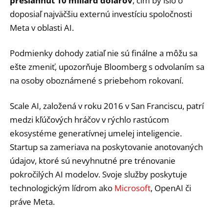
presiahnuť 10 miliárd dolárov
, čím by išlo o
doposiaľ najväčšiu externú investíciu spoločnosti
Meta v oblasti AI.
Podmienky dohody zatiaľ nie sú finálne a môžu sa
ešte zmeniť, upozorňuje Bloomberg s odvolaním sa
na osoby oboznámené s priebehom rokovaní.
Scale AI, založená v roku 2016 v San Franciscu, patrí
medzi kľúčových hráčov v rýchlo rastúcom
ekosystéme generatívnej umelej inteligencie.
Startup sa zameriava na poskytovanie anotovaných
údajov, ktoré sú nevyhnutné pre trénovanie
pokročilých AI modelov. Svoje služby poskytuje
technologickým lídrom ako
Microsoft
, OpenAI či
práve Meta.