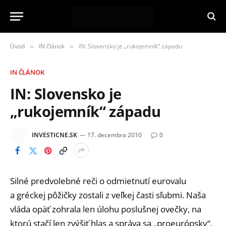
Úvod
IN článok
IN: Slovensko je „rukojemník“ západu
»
»
IN ČLÁNOK
IN: Slovensko je
„rukojemník“ západu
INVESTICNE.SK
17. decembra 2010
0
Silné predvolebné reči o odmietnutí eurovalu
a gréckej pôžičky zostali z veľkej časti sľubmi. Naša
vláda opäť zohrala len úlohu poslušnej ovečky, na
ktorú stačí len zvýšiť hlas a správa sa „proeurópsky“.