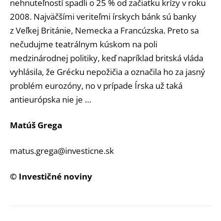
nehnuteľností spadli o 25 % od začiatku krízy v roku
2008. Najväčšími veriteľmi írskych bánk sú banky
z Veľkej Británie, Nemecka a Francúzska. Preto sa
nečudujme teatrálnym kúskom na poli
medzinárodnej politiky, keď napríklad britská vláda
vyhlásila, že Grécku nepožičia a označila ho za jasný
problém eurozóny, no v prípade Írska už taká
antieurópska nie je …
Matúš Grega
matus.grega@investicne.sk
© Investičné noviny