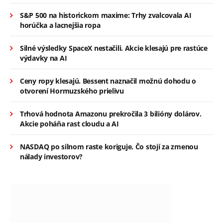
S&P 500 na historickom maxime: Trhy zvalcovala AI
horúčka a lacnejšia ropa
Silné výsledky SpaceX nestačili. Akcie klesajú pre rastúce
výdavky na AI
Ceny ropy klesajú. Bessent naznačil možnú dohodu o
otvorení Hormuzského prielivu
Trhová hodnota Amazonu prekročila 3 bilióny dolárov.
Akcie poháňa rast cloudu a AI
NASDAQ po silnom raste koriguje. Čo stojí za zmenou
nálady investorov?