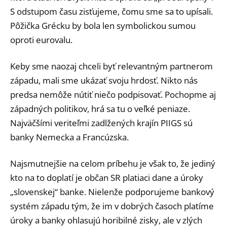
S odstupom času zisťujeme, čomu sme sa to upísali.
Pôžička Grécku by bola len symbolickou sumou
oproti eurovalu.
Keby sme naozaj chceli byť relevantným partnerom
západu, mali sme ukázať svoju hrdosť. Nikto nás
predsa nemôže nútiť niečo podpisovať. Pochopme aj
západných politikov, hrá sa tu o veľké peniaze.
Najväčšími veriteľmi zadlžených krajín PIIGS sú
banky Nemecka a Francúzska.
Najsmutnejšie na celom príbehu je však to, že jediný
kto na to doplatí je občan SR platiaci dane a úroky
„slovenskej“ banke. Nielenže podporujeme bankový
systém západu tým, že im v dobrých časoch platíme
úroky a banky ohlasujú horibilné zisky, ale v zlých