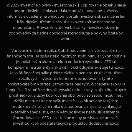
© 2026 Investičné Noviny - investicne.sk | Kopírovanie obsahu nie je
bez predošlého súhlasu redakcie portálu povolené. | Všetky
informácie uvedené na webovom portáli investicne.sk sú určené len
k študijným účelom a neslúžia ako konkrétne obchodné
odporúčania. Prevádzkovateľ webstránky investicne.sk nie je
zodpovedný za žiadne obchodné rozhodnutia a pokyny čitateľov
webu.
Varovanie ohľadom rizika: S obchodovaním a investovaním na
finančnom trhu sa spája riziko možných strát. Minulá výkonnosť nie
je spoľahlivým ukazovateľom budúcich výsledkov. CFD sú
komplexné inštrumenty a ak s nimi obchodujete, existuje tu riziko,
že kvôli finančnej páke prídete rýchlo o peniaze. 66,02-89% účtov
retailových investorov končí pri obchodovaní s týmto
poskytovateľom v strate. Zamyslite sa nad tým, či chápete, ako CFD
fungujú, a či si môžete dovoliť vysoké riziko straty svojich finančných
prostriedkov. Služby kopírovania obchodov so sebou môžu niesť
ďalšiu mieru rizika pre vašu investíciu kvôli povahe takýchto
produktov. Ak sú vám riziká obchodovania nejasné, vyhľadajte
externého špecialistu, ktorý vám poskytne nezávislú asistenciu.
Obchodovanie s CFD na virtuálne meny predstavuje pre vašu
investíciu kvôli podstate takých produktov dodatočné riziko.