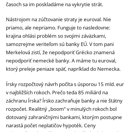
časoch sa im poskladáme na vykrytie strát.
Nástrojom na zúčtovanie straty je euroval. Nie
priamo, ale nepriamo. Funguje to nasledovne:
krajina ohlási problém so svojimi záväzkami,
samozrejme veriteľom sú banky EÚ. V tom pani
Merkelová zistí, že nepodporiť Grécko znamená
nepodporiť nemecké banky. A máme tu euroval,
ktorý preleje peniaze späť, napríklad do Nemecka.
Írsky rozpočtový návrh počíta s úsporou 15 mld. eur
v najbližších rokoch. Prečo teda 85 miliárd na
záchranu Írska? Írsko zachraňuje banky a nie štátny
rozpočet. Realitný „boom“ v minulých rokoch bol
dotovaný zahraničnými bankami, ktorým postupne
narastá počet neplatičov hypoték. Ceny