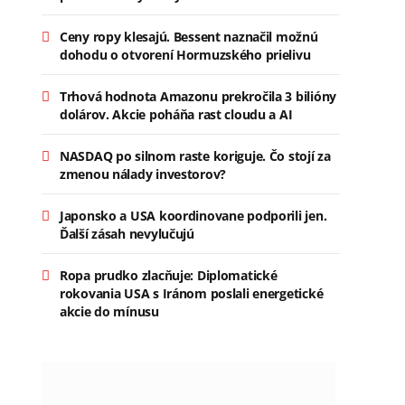
Ceny ropy klesajú. Bessent naznačil možnú
dohodu o otvorení Hormuzského prielivu
Trhová hodnota Amazonu prekročila 3 bilióny
dolárov. Akcie poháňa rast cloudu a AI
NASDAQ po silnom raste koriguje. Čo stojí za
zmenou nálady investorov?
Japonsko a USA koordinovane podporili jen.
Ďalší zásah nevylučujú
Ropa prudko zlacňuje: Diplomatické
rokovania USA s Iránom poslali energetické
akcie do mínusu