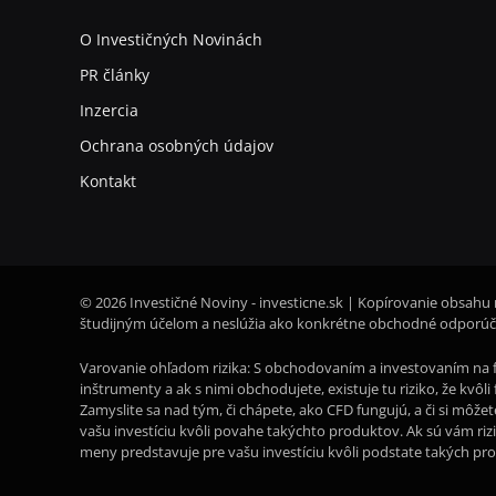
O Investičných Novinách
PR články
Inzercia
Ochrana osobných údajov
Kontakt
© 2026 Investičné Noviny - investicne.sk | Kopírovanie obsahu 
študijným účelom a neslúžia ako konkrétne obchodné odporúča
Varovanie ohľadom rizika: S obchodovaním a investovaním na f
inštrumenty a ak s nimi obchodujete, existuje tu riziko, že kvô
Zamyslite sa nad tým, či chápete, ako CFD fungujú, a či si môže
vašu investíciu kvôli povahe takýchto produktov. Ak sú vám riz
meny predstavuje pre vašu investíciu kvôli podstate takých pr