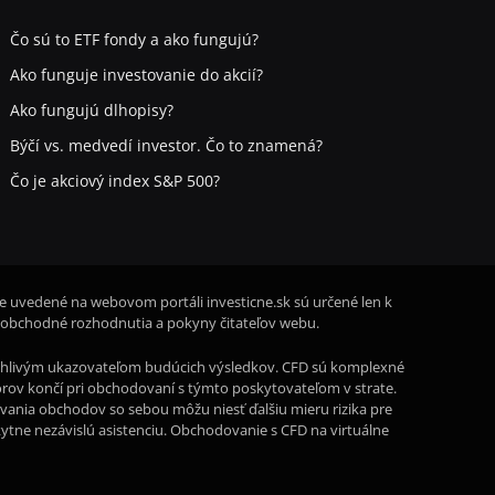
Čo sú to ETF fondy a ako fungujú?
Ako funguje investovanie do akcií?
Ako fungujú dlhopisy?
Býčí vs. medvedí investor. Čo to znamená?
Čo je akciový index S&P 500?
ie uvedené na webovom portáli investicne.sk sú určené len k
 obchodné rozhodnutia a pokyny čitateľov webu.
oľahlivým ukazovateľom budúcich výsledkov. CFD sú komplexné
storov končí pri obchodovaní s týmto poskytovateľom v strate.
rovania obchodov so sebou môžu niesť ďalšiu mieru rizika pre
kytne nezávislú asistenciu. Obchodovanie s CFD na virtuálne