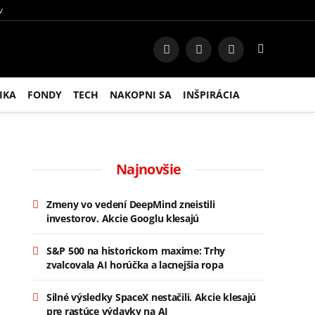
V
Facebook
Instagram
RSS
IKA
FONDY
TECH
NAKOPNI SA
INŠPIRÁCIA
Najnovšie
Zmeny vo vedení DeepMind zneistili
investorov. Akcie Googlu klesajú
S&P 500 na historickom maxime: Trhy
zvalcovala AI horúčka a lacnejšia ropa
Silné výsledky SpaceX nestačili. Akcie klesajú
pre rastúce výdavky na AI