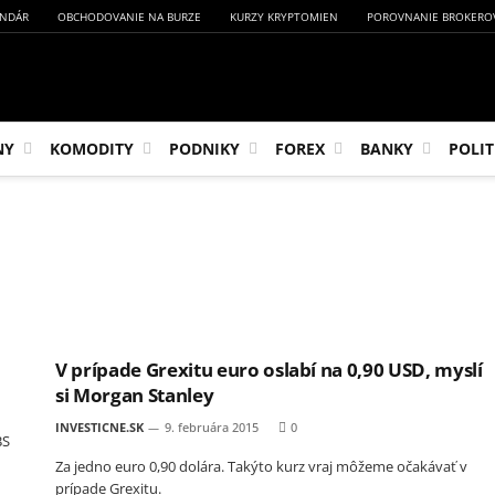
NDÁR
OBCHODOVANIE NA BURZE
KURZY KRYPTOMIEN
POROVNANIE BROKERO
NY
KOMODITY
PODNIKY
FOREX
BANKY
POLIT
V prípade Grexitu euro oslabí na 0,90 USD, myslí
si Morgan Stanley
INVESTICNE.SK
9. februára 2015
0
BS
Za jedno euro 0,90 dolára. Takýto kurz vraj môžeme očakávať v
prípade Grexitu.