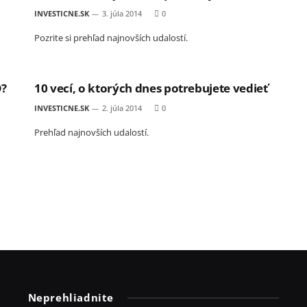
INVESTICNE.SK
3. júla 2014
0
Pozrite si prehľad najnovších udalostí.
D?
10 vecí, o ktorých dnes potrebujete vedieť
INVESTICNE.SK
2. júla 2014
0
Prehľad najnovších udalostí.
Neprehliadnite