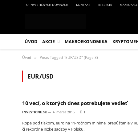
O INVESTIČNÝCH NOVINÁCH
KONTAKT
INZERCIA
MAKROKALE
ÚVOD
AKCIE
MAKROEKONOMIKA
KRYPTOME
Úvod
Posts Tagged "EUR/USD" (Page 3)
»
EUR/USD
10 vecí, o ktorých dnes potrebujete vedieť
INVESTICNE.SK
4. marca 2015
1
Ropa pod tlakom, euro na 11-ročnom minime, prepúšťanie v R
či rekordne nízke sadzby v Poľsku.