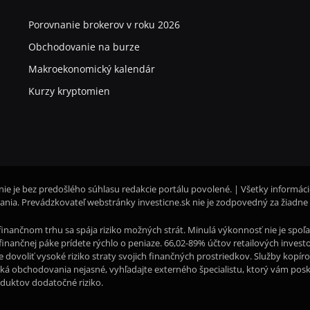
Porovnanie brokerov v roku 2026
Obchodovanie na burze
Makroekonomický kalendár
Kurzy kryptomien
nie je bez predošlého súhlasu redakcie portálu povolené. | Všetky informác
nia. Prevádzkovateľ webstránky investicne.sk nie je zodpovedný za žiadne
inančnom trhu sa spája riziko možných strát. Minulá výkonnosť nie je sp
li finančnej páke prídete rýchlo o peniaze. 66,02-89% účtov retailových inve
te dovoliť vysoké riziko straty svojich finančných prostriedkov. Služby kopí
iká obchodovania nejasné, vyhľadajte externého špecialistu, ktorý vám pos
oduktov dodatočné riziko.