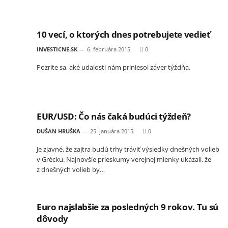
10 vecí, o ktorých dnes potrebujete vedieť
INVESTICNE.SK
6. februára 2015
0
Pozrite sa, aké udalosti nám priniesol záver týždňa.
EUR/USD: Čo nás čaká budúci týždeň?
DUŠAN HRUŠKA
25. januára 2015
0
Je zjavné, že zajtra budú trhy tráviť výsledky dnešných volieb
v Grécku. Najnovšie prieskumy verejnej mienky ukázali, že
z dnešných volieb by…
Euro najslabšie za posledných 9 rokov. Tu sú
dôvody