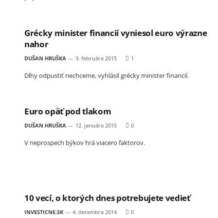
Grécky minister financií vyniesol euro výrazne
nahor
DUŠAN HRUŠKA
3. februára 2015
1
Dlhy odpustiť nechceme, vyhlásil grécky minister financií.
Euro opäť pod tlakom
DUŠAN HRUŠKA
12. januára 2015
0
V neprospech býkov hrá viacero faktorov.
10 vecí, o ktorých dnes potrebujete vedieť
INVESTICNE.SK
4. decembra 2014
0