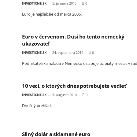
INVESTICNE.SK
5. januára 2015
0
Euro je najslabšie od marca 2006.
Euro v červenom. Dusí ho tento nemecký
ukazovateľ
INVESTICNE.SK
24. septembra 2014
0
Podnikateľská nálada v Nemecku oslabuje už piaty mesiac v rad
10 vecí, o ktorých dnes potrebujete vedieť
INVESTICNE.SK
5. augusta 2014
0
Dnešný prehľad.
Silný dolár a sklamané euro