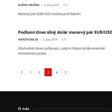
DUŠAN HRUŠKA
4. júla 2014
0
Menový pár EUR/USD zostáva pod tlakom.
Podlomí dnes silný dolár menový pár EUR/US
INVESTICNE.SK
3. júla 2014
0
Obchodníci dnes vyčkávajú, s akými číslami príde americké
ministerstvo práce.
Previous
Next
1
2
3
4
O nás