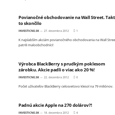
Povianočné obchodovanie na Wall Street. Tak
to skončilo
INVESTICNE.SK
27. decembra 2012
1
K najslabším akciám povianočného obchodovania na Wall Stree
patrili maloobchodníci!
Výrobca BlackBerry s prudkým poklesom
zárobku. Akcie padli o viac ako 20 %!
INVESTICNE.SK
22. decembra 2012
0
Počet užívateľov BlackBerry celosvetovo klesol na 79 miliónov.
Padnú akcie Apple na 270 dolárov?!
INVESTICNE.SK
18. decembra 2012
4