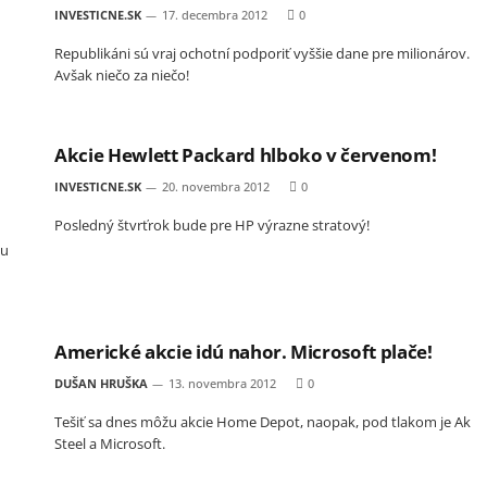
INVESTICNE.SK
17. decembra 2012
0
Republikáni sú vraj ochotní podporiť vyššie dane pre milionárov.
Avšak niečo za niečo!
Akcie Hewlett Packard hlboko v červenom!
INVESTICNE.SK
20. novembra 2012
0
Posledný štvrťrok bude pre HP výrazne stratový!
cu
Americké akcie idú nahor. Microsoft plače!
DUŠAN HRUŠKA
13. novembra 2012
0
Tešiť sa dnes môžu akcie Home Depot, naopak, pod tlakom je Ak
Steel a Microsoft.