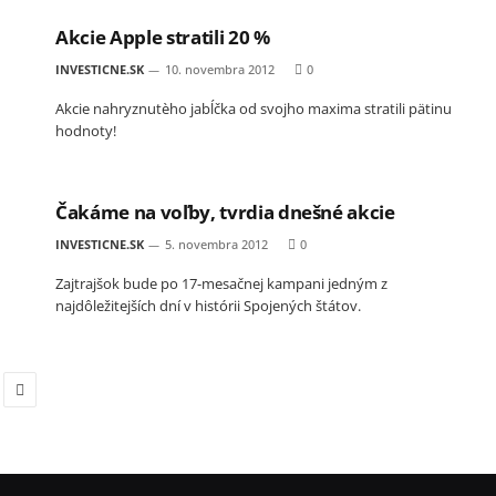
Akcie Apple stratili 20 %
INVESTICNE.SK
10. novembra 2012
0
Akcie nahryznutèho jabĺčka od svojho maxima stratili pätinu
hodnoty!
Čakáme na voľby, tvrdia dnešné akcie
INVESTICNE.SK
5. novembra 2012
0
Zajtrajšok bude po 17-mesačnej kampani jedným z
najdôležitejších dní v histórii Spojených štátov.
Next