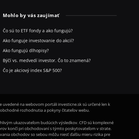
Mohlo by vás zaujímať
Čo sú to ETF fondy a ako fungujú?
Ako funguje investovanie do akcií?
Ako fungujú dlhopisy?
Býčí vs. medvedí investor. Čo to znamená?
Čo je akciový index S&P 500?
ie uvedené na webovom portáli investicne.sk sú určené len k
 obchodné rozhodnutia a pokyny čitateľov webu.
oľahlivým ukazovateľom budúcich výsledkov. CFD sú komplexné
storov končí pri obchodovaní s týmto poskytovateľom v strate.
rovania obchodov so sebou môžu niesť ďalšiu mieru rizika pre