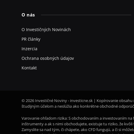
O nás
O Investičných Novinách
PR články
Inzercia
Ochrana osobných údajov
Kontakt
© 2026 Investičné Noviny - investicne.sk | Kopírovanie obsahu 
študijným účelom a neslúžia ako konkrétne obchodné odporúča
Varovanie ohľadom rizika: S obchodovaním a investovaním na f
inštrumenty a ak s nimi obchodujete, existuje tu riziko, že kvô
Zamyslite sa nad tým, či chápete, ako CFD fungujú, a či si môže