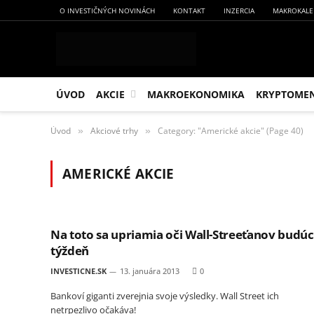
O INVESTIČNÝCH NOVINÁCH
KONTAKT
INZERCIA
MAKROKALE
ÚVOD
AKCIE
MAKROEKONOMIKA
KRYPTOME
Úvod
Akciové trhy
Category: "Americké akcie" (Page 40)
»
»
AMERICKÉ AKCIE
Na toto sa upriamia oči Wall-Streeťanov budúc
týždeň
INVESTICNE.SK
13. januára 2013
0
Bankoví giganti zverejnia svoje výsledky. Wall Street ich
netrpezlivo očakáva!