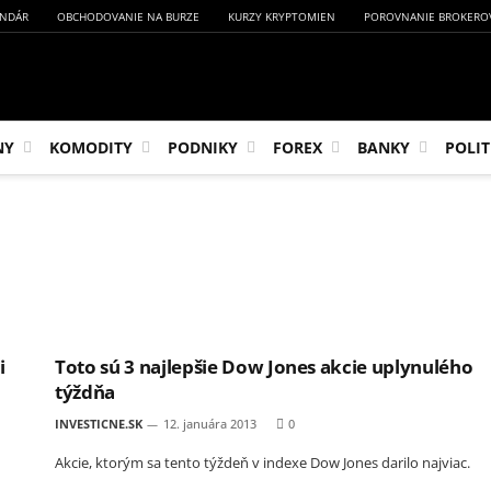
NDÁR
OBCHODOVANIE NA BURZE
KURZY KRYPTOMIEN
POROVNANIE BROKERO
NY
KOMODITY
PODNIKY
FOREX
BANKY
POLIT
i
Toto sú 3 najlepšie Dow Jones akcie uplynulého
týždňa
INVESTICNE.SK
12. januára 2013
0
Akcie, ktorým sa tento týždeň v indexe Dow Jones darilo najviac.