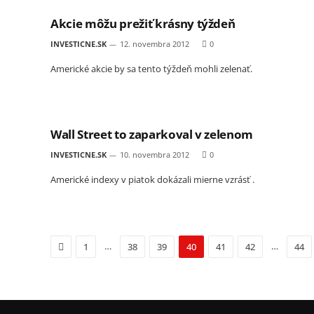
Akcie môžu prežiť krásny týždeň
INVESTICNE.SK
12. novembra 2012
0
Americké akcie by sa tento týždeň mohli zelenať.
Wall Street to zaparkoval v zelenom
INVESTICNE.SK
10. novembra 2012
0
Americké indexy v piatok dokázali mierne vzrásť .
Previous
…
…
1
38
39
40
41
42
44