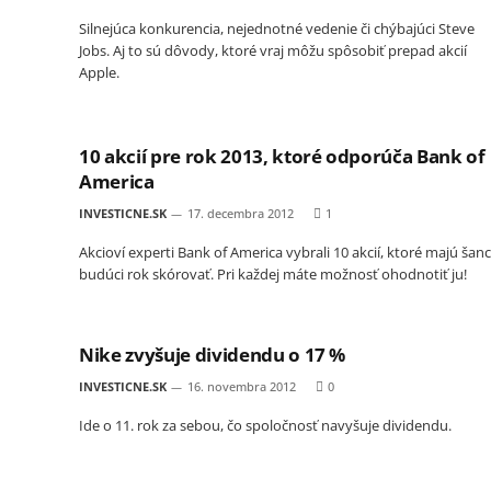
Silnejúca konkurencia, nejednotné vedenie či chýbajúci Steve
Jobs. Aj to sú dôvody, ktoré vraj môžu spôsobiť prepad akcií
Apple.
10 akcií pre rok 2013, ktoré odporúča Bank of
America
INVESTICNE.SK
17. decembra 2012
1
Akcioví experti Bank of America vybrali 10 akcií, ktoré majú šan
budúci rok skórovať. Pri každej máte možnosť ohodnotiť ju!
Nike zvyšuje dividendu o 17 %
INVESTICNE.SK
16. novembra 2012
0
Ide o 11. rok za sebou, čo spoločnosť navyšuje dividendu.