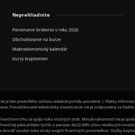
Neprehliadnite
Porovnanie brokerov v roku 2026
Obchodovanie na burze
Makroekonomický kalendár
Kurzy kryptomien
nie je bez predošlého súhlasu redakcie portálu povolené. | Všetky informác
nia. Prevádzkovateľ webstránky investicne.sk nie je zodpovedný za žiadne
inančnom trhu sa spája riziko možných strát. Minulá výkonnosť nie je sp
li finančnej páke prídete rýchlo o peniaze. 66,02-89% účtov retailových inve
te dovoliť vysoké riziko straty svojich finančných prostriedkov. Služby kopí