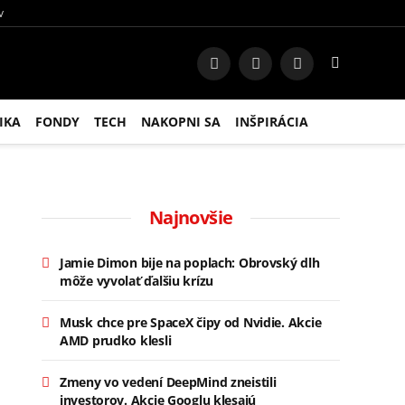
V
Facebook
Instagram
RSS
IKA
FONDY
TECH
NAKOPNI SA
INŠPIRÁCIA
Najnovšie
Jamie Dimon bije na poplach: Obrovský dlh
môže vyvolať ďalšiu krízu
Musk chce pre SpaceX čipy od Nvidie. Akcie
AMD prudko klesli
Zmeny vo vedení DeepMind zneistili
investorov. Akcie Googlu klesajú