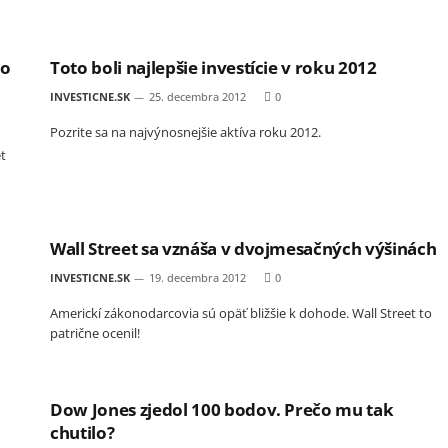
to
Toto boli najlepšie investície v roku 2012
INVESTICNE.SK
25. decembra 2012
0
Pozrite sa na najvýnosnejšie aktíva roku 2012.
t
Wall Street sa vznáša v dvojmesačných výšinách
INVESTICNE.SK
19. decembra 2012
0
Americkí zákonodarcovia sú opäť bližšie k dohode. Wall Street to
patrične ocenil!
Dow Jones zjedol 100 bodov. Prečo mu tak
chutilo?