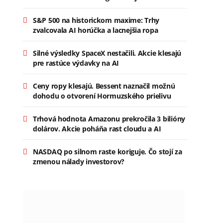
S&P 500 na historickom maxime: Trhy
zvalcovala AI horúčka a lacnejšia ropa
Silné výsledky SpaceX nestačili. Akcie klesajú
pre rastúce výdavky na AI
Ceny ropy klesajú. Bessent naznačil možnú
dohodu o otvorení Hormuzského prielivu
Trhová hodnota Amazonu prekročila 3 bilióny
dolárov. Akcie poháňa rast cloudu a AI
NASDAQ po silnom raste koriguje. Čo stojí za
zmenou nálady investorov?