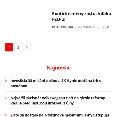
Exotické meny rastú. Vďaka
FED-u!
PETER SMOLKA
27. marca 2012
0
Next
1
2
Najnovšie
Investícia 38 miliárd dolárov: SK Hynix útočí na trh s
pamäťami
Najväčší akcionár Volkswagenu tlačí na rýchle reformy.
Varuje pred rastúcou hrozbou z Číny
Zlato sa dostalo na 7-týždňové maximum. Trhy ustupujú