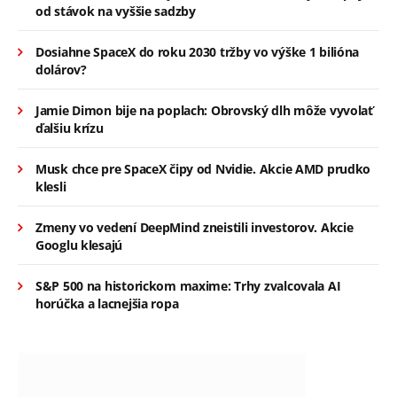
od stávok na vyššie sadzby
Dosiahne SpaceX do roku 2030 tržby vo výške 1 bilióna
dolárov?
Jamie Dimon bije na poplach: Obrovský dlh môže vyvolať
ďalšiu krízu
Musk chce pre SpaceX čipy od Nvidie. Akcie AMD prudko
klesli
Zmeny vo vedení DeepMind zneistili investorov. Akcie
Googlu klesajú
S&P 500 na historickom maxime: Trhy zvalcovala AI
horúčka a lacnejšia ropa