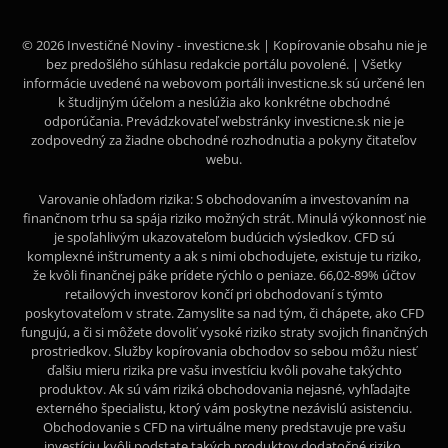
© 2026 Investičné Noviny - investicne.sk | Kopírovanie obsahu nie je
bez predošlého súhlasu redakcie portálu povolené. | Všetky
informácie uvedené na webovom portáli investicne.sk sú určené len
k študijným účelom a neslúžia ako konkrétne obchodné
odporúčania. Prevádzkovateľ webstránky investicne.sk nie je
zodpovedný za žiadne obchodné rozhodnutia a pokyny čitateľov
webu.
Varovanie ohľadom rizika: S obchodovaním a investovaním na
finančnom trhu sa spája riziko možných strát. Minulá výkonnosť nie
je spoľahlivým ukazovateľom budúcich výsledkov. CFD sú
komplexné inštrumenty a ak s nimi obchodujete, existuje tu riziko,
že kvôli finančnej páke prídete rýchlo o peniaze. 66,02-89% účtov
retailových investorov končí pri obchodovaní s týmto
poskytovateľom v strate. Zamyslite sa nad tým, či chápete, ako CFD
fungujú, a či si môžete dovoliť vysoké riziko straty svojich finančných
prostriedkov. Služby kopírovania obchodov so sebou môžu niesť
ďalšiu mieru rizika pre vašu investíciu kvôli povahe takýchto
produktov. Ak sú vám riziká obchodovania nejasné, vyhľadajte
externého špecialistu, ktorý vám poskytne nezávislú asistenciu.
Obchodovanie s CFD na virtuálne meny predstavuje pre vašu
investíciu kvôli podstate takých produktov dodatočné riziko.