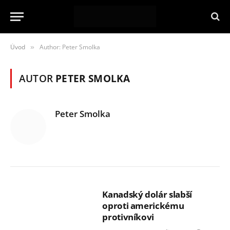
Úvod
Author: Peter Smolka
»
AUTOR
PETER SMOLKA
Peter Smolka
Kanadský dolár slabší
oproti americkému
protivníkovi