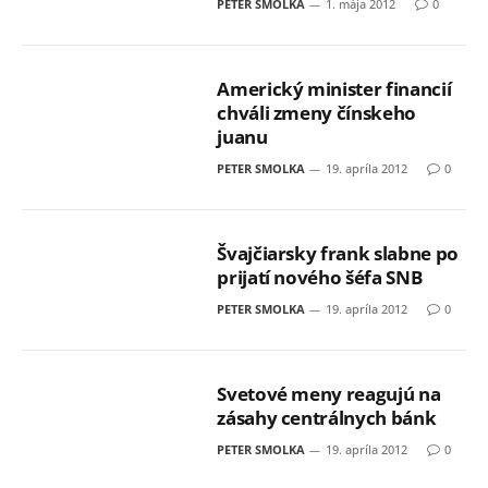
PETER SMOLKA
1. mája 2012
0
Americký minister financií
chváli zmeny čínskeho
juanu
PETER SMOLKA
19. apríla 2012
0
Švajčiarsky frank slabne po
prijatí nového šéfa SNB
PETER SMOLKA
19. apríla 2012
0
Svetové meny reagujú na
zásahy centrálnych bánk
PETER SMOLKA
19. apríla 2012
0