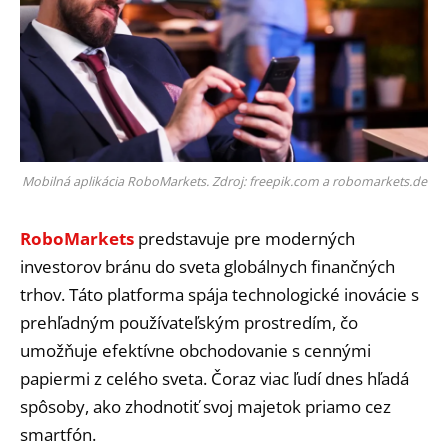
Mobilná aplikácia RoboMarkets. Zdroj: freepik.com a robomarkets.de
RoboMarkets
predstavuje pre moderných
investorov bránu do sveta globálnych finančných
trhov. Táto platforma spája technologické inovácie s
prehľadným používateľským prostredím, čo
umožňuje efektívne obchodovanie s cennými
papiermi z celého sveta. Čoraz viac ľudí dnes hľadá
spôsoby, ako zhodnotiť svoj majetok priamo cez
smartfón.