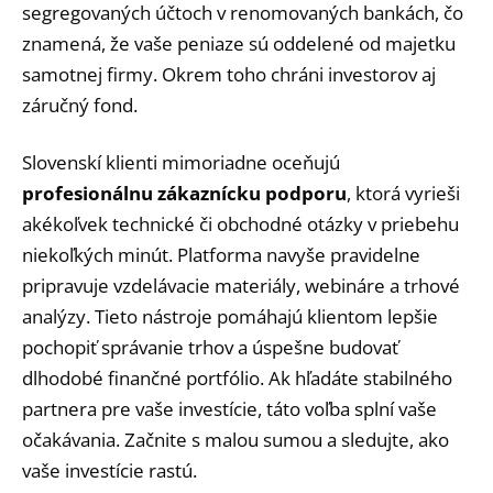
segregovaných účtoch v renomovaných bankách, čo
znamená, že vaše peniaze sú oddelené od majetku
samotnej firmy. Okrem toho chráni investorov aj
záručný fond.
Slovenskí klienti mimoriadne oceňujú
profesionálnu zákaznícku podporu
, ktorá vyrieši
akékoľvek technické či obchodné otázky v priebehu
niekoľkých minút. Platforma navyše pravidelne
pripravuje vzdelávacie materiály, webináre a trhové
analýzy. Tieto nástroje pomáhajú klientom lepšie
pochopiť správanie trhov a úspešne budovať
dlhodobé finančné portfólio. Ak hľadáte stabilného
partnera pre vaše investície, táto voľba splní vaše
očakávania. Začnite s malou sumou a sledujte, ako
vaše investície rastú.