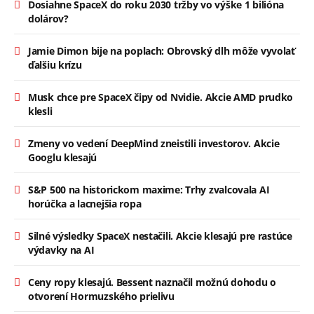
Dosiahne SpaceX do roku 2030 tržby vo výške 1 bilióna
dolárov?
Jamie Dimon bije na poplach: Obrovský dlh môže vyvolať
ďalšiu krízu
Musk chce pre SpaceX čipy od Nvidie. Akcie AMD prudko
klesli
Zmeny vo vedení DeepMind zneistili investorov. Akcie
Googlu klesajú
S&P 500 na historickom maxime: Trhy zvalcovala AI
horúčka a lacnejšia ropa
Silné výsledky SpaceX nestačili. Akcie klesajú pre rastúce
výdavky na AI
Ceny ropy klesajú. Bessent naznačil možnú dohodu o
otvorení Hormuzského prielivu