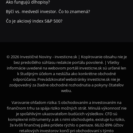
Ako fungujú dlhopisy?
Býčí vs. medvedí investor. Čo to znamená?
Čo je akciový index S&P 500?
© 2026 Investičné Noviny - investicne.sk | Kopírovanie obsahu nie je
bez predošlého súhlasu redakcie portálu povolené. | Všetky
informácie uvedené na webovom portáli investicne.sk sú určené len
k študijným účelom a neslúžia ako konkrétne obchodné
odporúčania. Prevádzkovateľ webstránky investicne.sk nie je
zodpovedný za žiadne obchodné rozhodnutia a pokyny čitateľov
webu.
Varovanie ohľadom rizika: S obchodovaním a investovaním na
finančnom trhu sa spája riziko možných strát. Minulá výkonnosť nie
je spoľahlivým ukazovateľom budúcich výsledkov. CFD sú
komplexné inštrumenty a ak s nimi obchodujete, existuje tu riziko,
že kvôli finančnej páke prídete rýchlo o peniaze. 66,02-89% účtov
retailových investorov končí pri obchodovaní s týmto