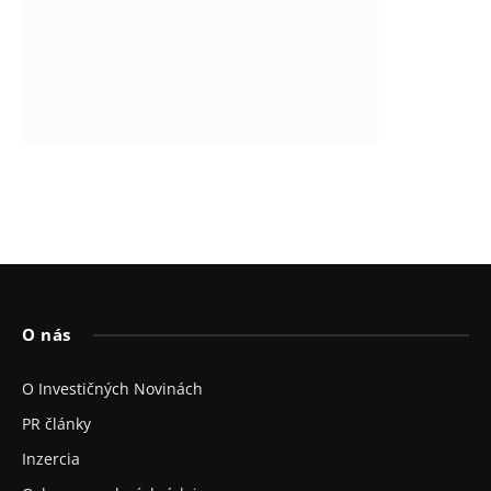
O nás
O Investičných Novinách
PR články
Inzercia