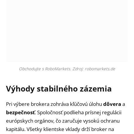
Obchodujte s RoboMarkets. Zdroj: robomarkets.de
Výhody stabilného zázemia
Pri výbere brokera zohráva kľúčovú úlohu
dôvera
a
bezpečnosť
. Spoločnosť podlieha prísnej regulácii
európskych orgánov, čo zaručuje vysokú ochranu
kapitálu. Všetky klientske vklady drží broker na