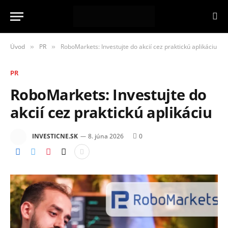
Úvod
PR
RoboMarkets: Investujte do akcií cez praktickú aplikáciu
»
»
PR
RoboMarkets: Investujte do
akcií cez praktickú aplikáciu
INVESTICNE.SK
8. júna 2026
0