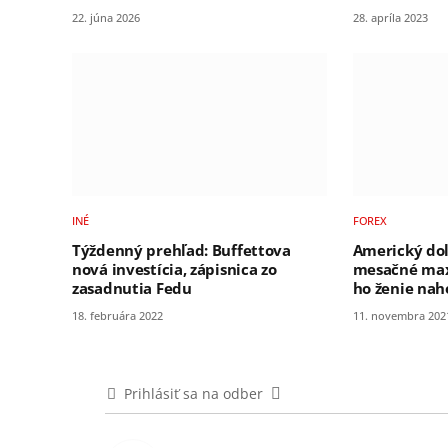
22. júna 2026
28. apríla 2023
INÉ
FOREX
Týždenný prehľad: Buffettova
Americký dolá
nová investícia, zápisnica zo
mesačné maxi
zasadnutia Fedu
ho ženie nah
18. februára 2022
11. novembra 202
Prihlásiť sa na odber