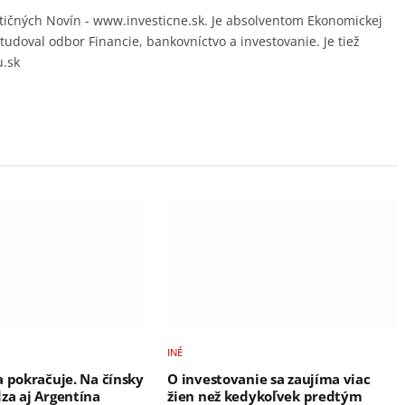
ičných Novín - www.investicne.sk. Je absolventom Ekonomickej
študoval odbor Financie, bankovníctvo a investovanie. Je tiež
u.sk
INÉ
a pokračuje. Na čínsky
O investovanie sa zaujíma viac
za aj Argentína
žien než kedykoľvek predtým