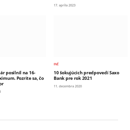
17. apríla 2023
INÉ
r posilnil na 16-
10 šokujúcich predpovedí Saxo
mum. Pozrite sa, čo
Bank pre rok 2021
or
11. decembra 2020
1