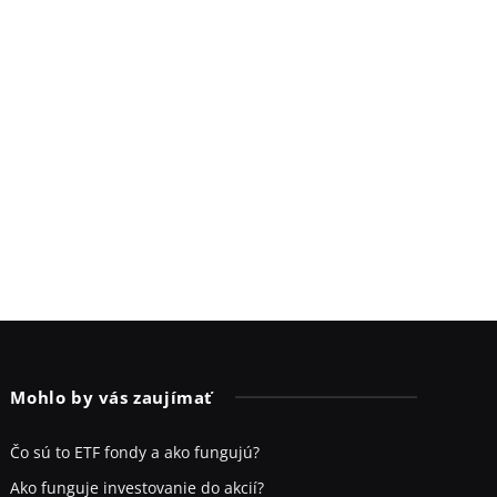
Mohlo by vás zaujímať
Čo sú to ETF fondy a ako fungujú?
Ako funguje investovanie do akcií?