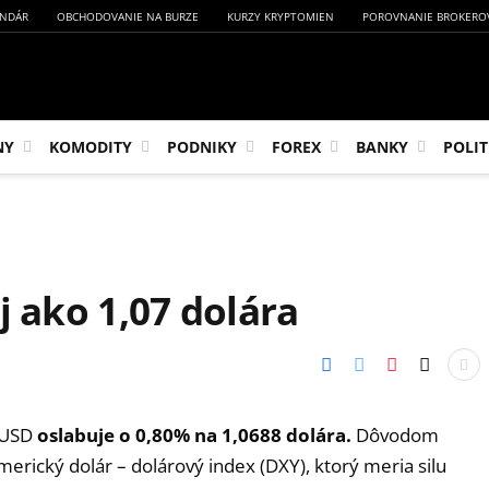
NDÁR
OBCHODOVANIE NA BURZE
KURZY KRYPTOMIEN
POROVNANIE BROKERO
NY
KOMODITY
PODNIKY
FOREX
BANKY
POLIT
j ako 1,07 dolára
R/USD
oslabuje o 0,80% na 1,0688 dolára.
Dôvodom
erický dolár – dolárový index (DXY), ktorý meria silu