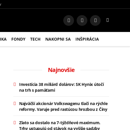
V
Facebook
Instagram
RSS
IKA
FONDY
TECH
NAKOPNI SA
INŠPIRÁCIA
Najnovšie
Investícia 38 miliárd dolárov: SK Hynix útočí
na trh s pamäťami
Najväčší akcionár Volkswagenu tlačí na rýchle
reformy. Varuje pred rastúcou hrozbou z Číny
Zlato sa dostalo na 7-týždňové maximum.
Trhy ustupujú od stávok na vyššie sadzby