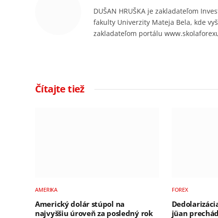
DUŠAN HRUŠKA je zakladateľom Invest
fakulty Univerzity Mateja Bela, kde vy
zakladateľom portálu www.skolaforex
Čítajte tiež
AMERIKA
FOREX
Americký dolár stúpol na
Dedolarizáci
najvyššiu úroveň za posledný rok
jüan prechád