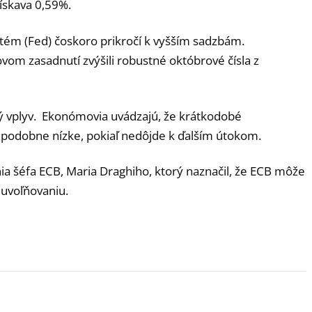
ískava 0,59%.
stém (Fed) čoskoro prikročí k vyšším sadzbám.
m zasadnutí zvýšili robustné októbrové čísla z
alý vplyv. Ekonómovia uvádzajú, že krátkodobé
podobne nízke, pokiaľ nedôjde k ďalším útokom.
a šéfa ECB, Maria Draghiho, ktorý naznačil, že ECB môže
 uvoľňovaniu.