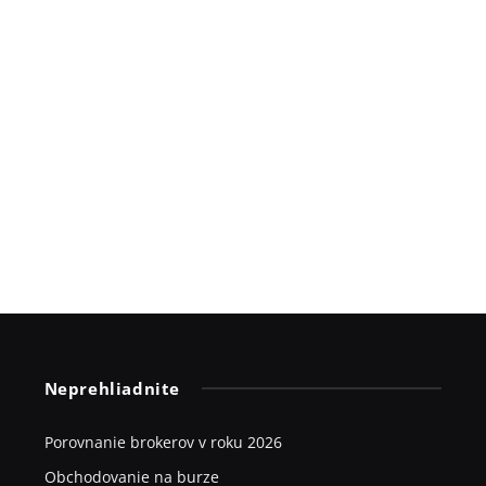
Neprehliadnite
Porovnanie brokerov v roku 2026
Obchodovanie na burze