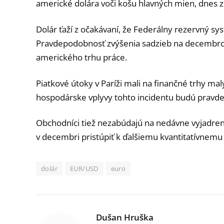
americké dolára voči košu hlavných mien, dnes z
Dolár ťaží z očakávaní, že Federálny rezervný sy
Pravdepodobnosť zvýšenia sadzieb na decembrovo
amerického trhu práce.
Piatkové útoky v Paríži mali na finančné trhy m
hospodárske vplyvy tohto incidentu budú pravde
Obchodníci tiež nezabúdajú na nedávne vyjadreni
v decembri pristúpiť k ďalšiemu kvantitatívnemu
dolár
EUR/USD
euro
Dušan Hruška