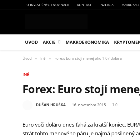
O INVESTIČNÝCH NOVINÁCH
KONTAKT
INZERCIA
MAKROKALE
ÚVOD
AKCIE
MAKROEKONOMIKA
KRYPTOME
Úvod
Iné
Forex: Euro stojí menej ako 1,07 dolára
»
»
INÉ
Forex: Euro stojí mene
DUŠAN HRUŠKA
16. novembra 2015
0
Euro voči doláru dnes ťahá za kratší koniec. EU
strát tohto menového páru je najmä posilnený am