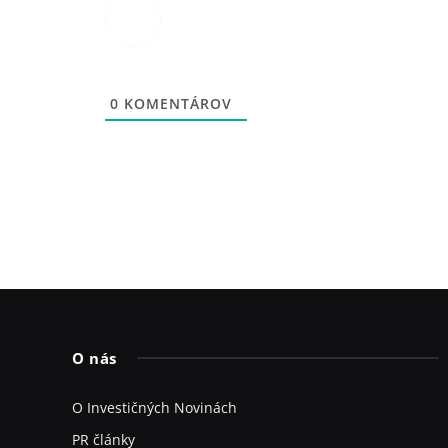
0
KOMENTÁROV
O nás
O Investičných Novinách
PR články